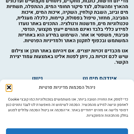
מדי יום חדשות, כתבות, מחקרים, ניתוחים מקצועיים ועדכונים
מהארץ ומהעולם, לצד סיקור תחומי המים, ההתפלה, תשתיות
מים וביוב, השבת קולחין, השקיה, איכות המים, איכות
הסביבה, מחזור, טיפול בפסולת, קיימות, כלכלה מעגלית,
טכנולוגיות מים, חדשנות ורגולציה. התכנים באתר נועדו
למידע כללי בלבד ואינם מהווים ייעוץ מקצועי, הנדסי,
סביבתי, משפטי או אחר. השימוש במידע הוא באחריות
המשתמש ובכפוף לתקנון האתר ולמדיניות הפרטיות.
אנו מכבדים זכויות יוצרים. אם זיהיתם באתר תוכן או צילום
שיש לכם זכויות בו, ניתן לפנות אלינו באמצעות עמוד יצירת
הקשר.
אינדקס מים נט
ניווט
מים ובריאות
אינדקס עסקים
ניהול הסכמות מדיניות פרטיות
מים לחקלאות
לוח מודעות
פורום מים
צרו קשר
כדי לספק את החוויה הטובה ביותר, אנו משתמשים בטכנולוגיות כמו קובצי Cookie
לאחסון וגישה למידע מהמכשיר. הסכמה לשימוש זה מאפשרת לנו לעבד נתונים כגון
מי אנחנו
דפוסי גלישה או מזהים ייחודיים באתר. אי־הסכמה או ביטול הסכמה עלולים לפגוע
בחלק מהתכונות והפונקציות.
מידע
תקנון
הרשמה לניוזלטר