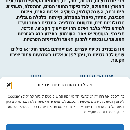
מדי יום חדשות, כתבות, מחקרים, ניתוחים מקצועיים ועדכונים
מהארץ ומהעולם, לצד סיקור תחומי המים, ההתפלה, תשתיות
מים וביוב, השבת קולחין, השקיה, איכות המים, איכות
הסביבה, מחזור, טיפול בפסולת, קיימות, כלכלה מעגלית,
טכנולוגיות מים, חדשנות ורגולציה. התכנים באתר נועדו
למידע כללי בלבד ואינם מהווים ייעוץ מקצועי, הנדסי,
סביבתי, משפטי או אחר. השימוש במידע הוא באחריות
המשתמש ובכפוף לתקנון האתר ולמדיניות הפרטיות.
אנו מכבדים זכויות יוצרים. אם זיהיתם באתר תוכן או צילום
שיש לכם זכויות בו, ניתן לפנות אלינו באמצעות עמוד יצירת
הקשר.
אינדקס מים נט
ניווט
מים ובריאות
אינדקס עסקים
ניהול הסכמות מדיניות פרטיות
מים לחקלאות
לוח מודעות
פורום מים
צרו קשר
כדי לספק את החוויה הטובה ביותר, אנו משתמשים בטכנולוגיות כמו קובצי Cookie
לאחסון וגישה למידע מהמכשיר. הסכמה לשימוש זה מאפשרת לנו לעבד נתונים כגון
מי אנחנו
דפוסי גלישה או מזהים ייחודיים באתר. אי־הסכמה או ביטול הסכמה עלולים לפגוע
בחלק מהתכונות והפונקציות.
מידע
תקנון
הרשמה לניוזלטר