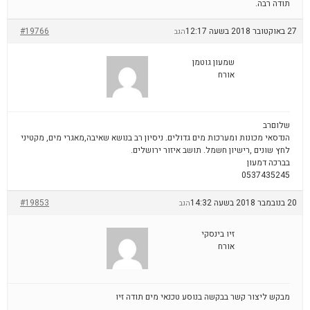
תודה רבה.
27 באוקטובר 2018 בשעה 12:17
#19766
הגב
שמעון גוטמן
אורח
שלוםרב
הנדסאי מכונות ומערכות מים גדולים. ניסיון רב בנושא שאיבה,מאגרי מים, מקטיני
לחץ שונים ,רישיון חשמל. תושב איזור ירושלים.
בברכה דמעון
0537435245
20 בנובמבר 2018 בשעה 14:32
#19853
הגב
זיו בינסקי
אורח
מבקש ליצור קשר בבקשה בנוסע טכנאי מים תודה זיו