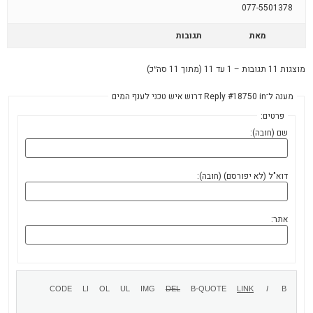
077-5501378
מאת
תגובות
מוצגות 11 תגובות – 1 עד 11 (מתוך 11 סה״כ)
מענה ל־Reply #18750 in דרוש איש טכני לענף המים
פרטים:
שם (חובה):
דוא"ל (לא יפורסם) (חובה):
אתר: