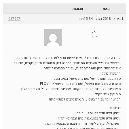
מאת
תגובות
1 בינואר 2018 בשעה 15:34
#17907
הגב
האלי
אורח
לחברה בענף המים דרוש /ה איש /אשת טכני לעבודת שטח ומעבדה. תחזוקה
ותפעול של כלל מערכות המכשור והבקרה כגון משאבות מינון, בקרים, מכשור
אנליטי ועוד. מתן מענה לתקלות, עבודה בסביבה דינמית.
התפקיד כולל:
o התקנה ותחזוקה של מערכות טיפול במים בשטח
o עבודה עם לוחות חשמל, מערכות בקרה חשמליות / PLC
o אחריות על הכנת הציוד והתקנתו, אחריות כוללת על כל שלבי התהליך
o תיקון ציוד תקול
חמישה ימי עבודה בשבוע, תנאים טובים למתאימים!
דרישות:
ניסיון וידע טכני בחשמל – חובה.
ניסיון וידע טכני במשאבות מים ובקרים- יתרון.
ראש גדול, יכולת לימוד מהירה ועבודה עצמאית- חובה.
יחסי אנוש טובים ותודעת שירות גבוהה – חובה.