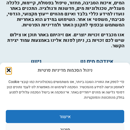
המים, איכות הסביבה, מחזור, טיפול בפסולת, קיימות, כלכלה
מעגלית, טכנולוגיות מים, חדשנות ורגולציה. התכנים באתר
נועדו למידע כללי בלבד ואינם מהווים ייעוץ מקצועי, הנדסי,
סביבתי, משפטי או אחר. השימוש במידע הוא באחריות
המשתמש ובכפוף לתקנון האתר ולמדיניות הפרטיות.
אנו מכבדים זכויות יוצרים. אם זיהיתם באתר תוכן או צילום
שיש לכם זכויות בו, ניתן לפנות אלינו באמצעות עמוד יצירת
הקשר.
אינדקס מים נט
ניווט
מים ובריאות
אינדקס עסקים
ניהול הסכמות מדיניות פרטיות
מים לחקלאות
לוח מודעות
פורום מים
צרו קשר
כדי לספק את החוויה הטובה ביותר, אנו משתמשים בטכנולוגיות כמו קובצי Cookie
לאחסון וגישה למידע מהמכשיר. הסכמה לשימוש זה מאפשרת לנו לעבד נתונים כגון
מי אנחנו
דפוסי גלישה או מזהים ייחודיים באתר. אי־הסכמה או ביטול הסכמה עלולים לפגוע
בחלק מהתכונות והפונקציות.
מידע
תקנון
הרשמה לניוזלטר
אישור
פרסמו אצלנו
הצהרת נגישות
סירוב