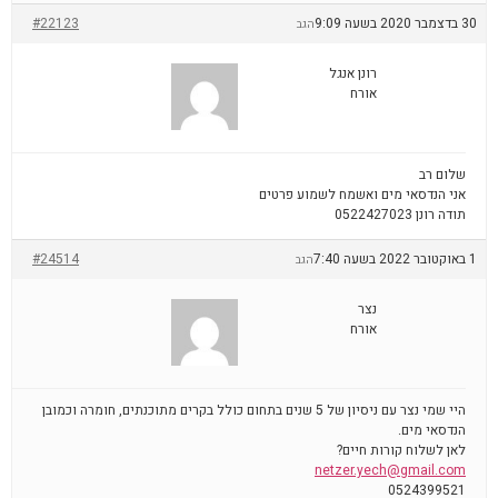
30 בדצמבר 2020 בשעה 9:09
#22123
הגב
רונן אנגל
אורח
שלום רב
אני הנדסאי מים ואשמח לשמוע פרטים
תודה רונן 0522427023
1 באוקטובר 2022 בשעה 7:40
#24514
הגב
נצר
אורח
היי שמי נצר עם ניסיון של 5 שנים בתחום כולל בקרים מתוכנתים, חומרה וכמובן
הנדסאי מים.
לאן לשלוח קורות חיים?
netzer.yech@gmail.com
0524399521