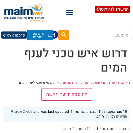
הרשמו לניוזלטר
אינדקס
פרסמו אצלנו
עסקים
דרוש איש טכני לענף
המים
דף הבית
›
פורומים
›
פאנל מומחים
›
לוח מודעות
›
דרוש איש טכני לענף המים
להוספת ידיעה חדשה
This topic has 10 תגובות, משתתף 1, and was last updated
לפני 2 שנים, 9
חודשים
by
מירב
.
מוצגות 11 תגובות – 1 עד 11 (מתוך 11 סה״כ)