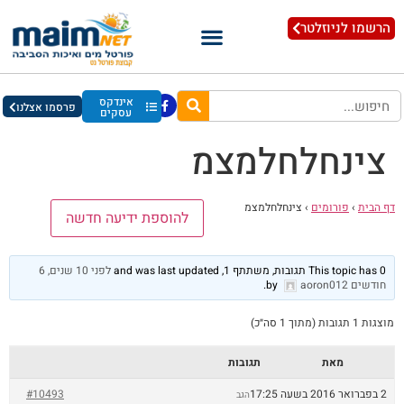
הרשמו לניוזלטר
אינדקס
פרסמו אצלנו
עסקים
צינחלחלמצמ
דף הבית
›
פורומים
›
צינחלחלמצמ
להוספת ידיעה חדשה
This topic has 0 תגובות, משתתף 1, and was last updated
לפני 10 שנים, 6
חודשים
by
aoron012
.
מוצגות 1 תגובות (מתוך 1 סה״כ)
מאת
תגובות
2 בפברואר 2016 בשעה 17:25
#10493
הגב