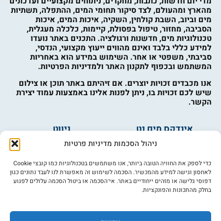
מדי יום חדשות, כתבות, מחקרים, ניתוחים מקצועיים ועדכונים
מהארץ ומהעולם, לצד סיקור תחומי המים, ההתפלה, תשתיות
מים וביוב, השבת קולחין, השקיה, איכות המים, איכות
הסביבה, מחזור, טיפול בפסולת, קיימות, כלכלה מעגלית,
טכנולוגיות מים, חדשנות ורגולציה. התכנים באתר נועדו
למידע כללי בלבד ואינם מהווים ייעוץ מקצועי, הנדסי,
סביבתי, משפטי או אחר. השימוש במידע הוא באחריות
המשתמש ובכפוף לתקנון האתר ולמדיניות הפרטיות.
אנו מכבדים זכויות יוצרים. אם זיהיתם באתר תוכן או צילום
שיש לכם זכויות בו, ניתן לפנות אלינו באמצעות עמוד יצירת
הקשר.
אינדקס מים נט
ניווט
מים ובריאות
אינדקס עסקים
ניהול הסכמות מדיניות פרטיות
מים לחקלאות
לוח מודעות
פורום מים
צרו קשר
כדי לספק את החוויה הטובה ביותר, אנו משתמשים בטכנולוגיות כמו קובצי Cookie
לאחסון וגישה למידע מהמכשיר. הסכמה לשימוש זה מאפשרת לנו לעבד נתונים כגון
מי אנחנו
דפוסי גלישה או מזהים ייחודיים באתר. אי־הסכמה או ביטול הסכמה עלולים לפגוע
בחלק מהתכונות והפונקציות.
מידע
תקנון
הרשמה לניוזלטר