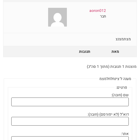
aoron012
חבר
מצתמצנצ
מאת
תגובות
מוצגות 1 תגובות (מתוך 1 סה״כ)
מענה ל־צינחלחלמצמ
פרטים:
שם (חובה):
דוא"ל (לא יפורסם) (חובה):
אתר: