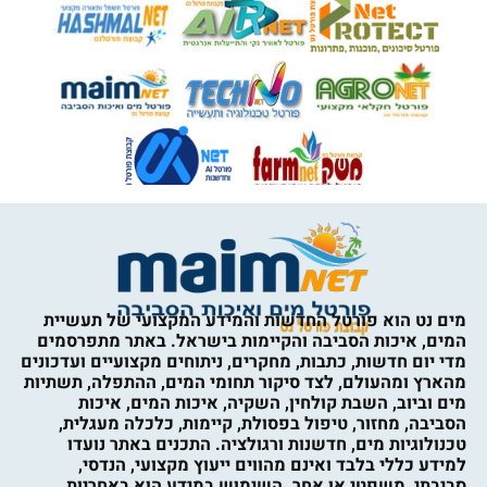
מים נט הוא פורטל החדשות והמידע המקצועי של תעשיית
המים, איכות הסביבה והקיימות בישראל. באתר מתפרסמים
מדי יום חדשות, כתבות, מחקרים, ניתוחים מקצועיים ועדכונים
מהארץ ומהעולם, לצד סיקור תחומי המים, ההתפלה, תשתיות
מים וביוב, השבת קולחין, השקיה, איכות המים, איכות
הסביבה, מחזור, טיפול בפסולת, קיימות, כלכלה מעגלית,
טכנולוגיות מים, חדשנות ורגולציה. התכנים באתר נועדו
למידע כללי בלבד ואינם מהווים ייעוץ מקצועי, הנדסי,
סביבתי, משפטי או אחר. השימוש במידע הוא באחריות