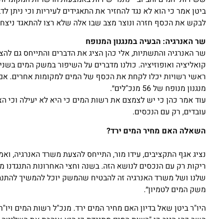
ביטן אמר כי הוא לא נגד להחזיר את התאגידים לעיריות וכי ניתן ל
לבקש את הכסף חזרה ונוצר מצב שבו אלה שלא רצו להתאגד ניצחו
שר האנרגיה: הבעיה במנגנון המנופח
שר האנרגיה והתשתיות, אלי כהן הציג את הדברים והתייחס גם להצעת 
קואליציה ואופוזיציה. כולנו מדברים על השיפור במשק המים בשני
ראשי רשויות יכלו לקחת את הכסף של המים למקומות אחרים. אם ה
מנגנון מנופח של 56 מנכ"לים״.
עוד אמר כהן כי יש לצמצם את רשות המים כי היא לא יעילה וכי הצ
עובדים, רק עם הנכסים.
השאלה האם מחיר המים ירד?
נציג אגף התקציבים, עידו מור, התייחס להצעת משרד האנרגיה, וא
ריקות רק עם הנכסים לנושא הזה. בשנה וחצי האחרונות התנגדנו מא
שלנו ושל משרד האנרגיה זה להבטיח שהמשק יוכל להמשיך להתנה
משק המים לטמיון״.
היו"ר ביטן שאל בדיון האם מחיר המים ירד. מנכ"ל רשות המים ויו"