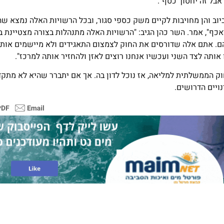
אבל זה יחסוך כסף".
א הקימו תאגידי מים וביוב והן מחויבות לקיים משק כספי סגור, ובכל הרשויות האלה נמצ
אכף", אמר. השר כהן הגיב: "הרשויות האלה מתנהלות בצורה מצטיינת 
ם. אתם אלה שדורסים את החוק לצמצום התאגידים ולא מיישמים אותו"
 אותה לצד השני ועכשיו אנחנו רוצים לאזן ולהחזיר אותה למרכז".
וק הממשלתית למליאה, אז נוכל לדון בה. אך אם יתברר שהיא לא מתקד
ויים הדרושים.