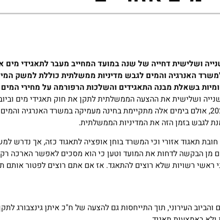
ייה ושלישית דחייה של שנה במועד המחייב מעבר לתאגידי מים אזו
למשרד האנרגיה והמים לגבש מדיניות ממשלתית כוללת למשק המים 
מיות בשאלת מבנה התאגידים והשלכות הרפורמה על מחירי המים 
נייה ושלישית את ההצעה הממשלתית לתקן את חוק תאגידי מים וביוב,
את המועד המחייב מעבר לתאגוד אזורי. המועד נקבע ל-1 בינואר 2026, אולם בימים אלה מתקיימת בחינה מעמיקה במשרד האנ
נת לגבש בזמן הזה את המדיניות הממשלתית.
 חובת תאגוד אזורי וכי המשרד בוחן אופציה לתאגוד כזה, אך נדרש למש
שם מן הבקשה לדחות את המועד וטען כי הוא מסכים לאפשר הארכה רק
 ראשי רשויות שלא רוצים להתאגד. אז אם אתם רוצים לפטור אותם תב
הביוב העירוני, תוך התייחסות גם להצעה של ח"כ איתן גינצבורג לתקן
 ולא באמצעות תאגיד.