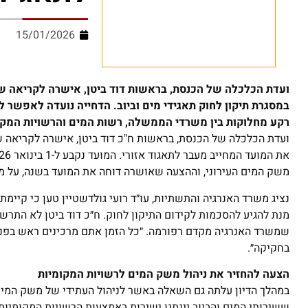
15/01/2026
ועדת הכלכלה של הכנסת, בראשות דוד ביטן, אישרה לקריאה שנ
במסגרת תיקון לחוק תאגידי מים וביוב. הדחייה נועדה לאפשר 
רקע מחלוקות בין משרדי הממשלה, רשות המים והרשויות המקו
ועדת הכלכלה של הכנסת, בראשות ח"כ דוד ביטן, אישרה לקריאה ש
משק המים העירוני, וההצעה שאושרה דוחה את המועד בשנה, על מ
נציג משרד האנרגיה והתשתיות, עו״ד רועי גולדשטיין טען כי קיימת
מנת להגיע להסכמות לקידום התיקון לחוק. ח״כ דוד ביטן לא התר
שמשרד האנרגיה מקדם רפורמה. ״כל הזמן אתם מרכינים ראש בפני
בחקיקה״.
הצעה להחזיר את ניהול משק המים לרשויות המקומיות
במהלך הדיון עלתה גם השאלה באשר לניהול העתידי של משק המים ו
ששירותי המים והביוב יינתנו ישירות באמצעות הרשויות המקומיות