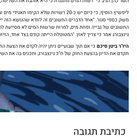
השר כהן הגיב כי "רשות המים מתנגדת כי היא אוהבת את השליטה, 
ליפשיץ הוסיף, כי כיום יש כ-20 רשויות של
משק כספי סגור. "אחד הדברים החשובים זה לוודא שהנושא הזה יי
החשובים של גבייה ופחת מים, למרות שרשות המים לא מסייעת לה
גינצבורג אמר כי צריך לאזן: "המטוטלת הייתה קודם בצד אחד, הזיזו
היו"ר ביטן סיכם
כי אם תוך שבועיים ניתן יהיה לקדם את הצעת הח
תקדם את הדיון בהצעת החוק של ח"כ גינצבורג, ותכניס בה את השינ
כתיבת תגובה