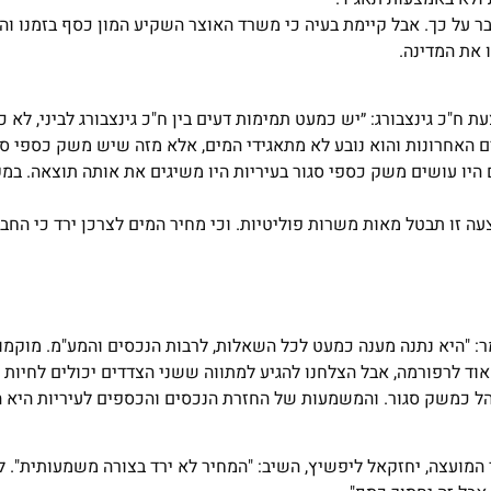
דבר על כך. אבל קיימת בעיה כי משרד האוצר השקיע המון כסף בזמנו והי
 את המדינה.
ח"כ גינצבורג: ״יש כמעט תמימות דעים בין ח"כ גינצבורג לביני, לא כ
ם האחרונות והוא נובע לא מתאגידי המים, אלא מזה שיש משק כספי סג
יו עושים משק כספי סגור בעיריות היו משיגים את אותה תוצאה. במקו
עה זו תבטל מאות משרות פוליטיות. וכי מחיר המים לצרכן ירד כי החבר
מר: "היא נתנה מענה כמעט לכל השאלות, לרבות הנכסים והמע"מ. מוקמו
וד לרפורמה, אבל הצלחנו להגיע למתווה ששני הצדדים יכולים לחיות 
ל כמשק סגור. והמשמעות של החזרת הנכסים והכספים לעיריות היא 
ר המועצה, יחזקאל ליפשיץ, השיב: "המחיר לא ירד בצורה משמעותית". ל