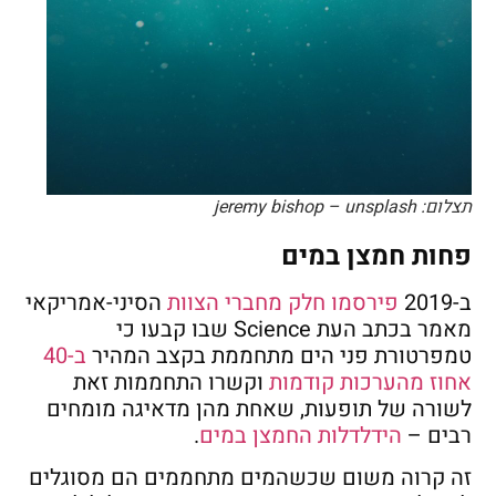
תצלום: jeremy bishop – unsplash
פחות חמצן במים
ב-2019
פירסמו חלק מחברי הצוות
הסיני-אמריקאי
מאמר בכתב העת Science שבו קבעו כי
טמפרטורת פני הים מתחממת בקצב המהיר
ב-40
אחוז מהערכות קודמות
וקשרו התחממות זאת
לשורה של תופעות, שאחת מהן מדאיגה מומחים
רבים –
הידלדלות החמצן במים
.
זה קרוה משום שכשהמים מתחממים הם מסוגלים