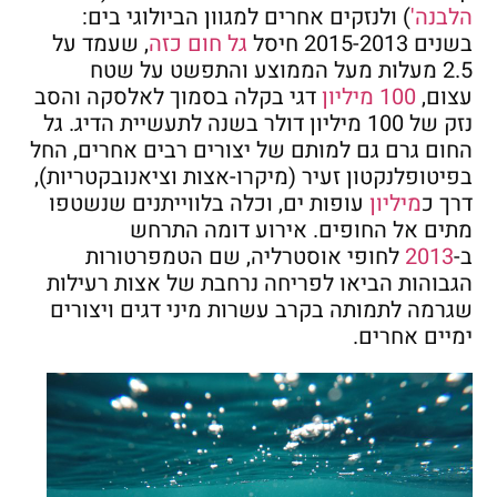
הלבנה'
) ולנזקים אחרים למגוון הביולוגי בים:
בשנים 2015-2013 חיסל
גל חום כזה
, שעמד על
2.5 מעלות מעל הממוצע והתפשט על שטח
עצום,
100 מיליון
דגי בקלה בסמוך לאלסקה והסב
נזק של 100 מיליון דולר בשנה לתעשיית הדיג. גל
החום גרם גם למותם של יצורים רבים אחרים, החל
בפיטופלנקטון זעיר (מיקרו-אצות וציאנובקטריות),
דרך כ
מיליון
עופות ים, וכלה בלווייתנים שנשטפו
מתים אל החופים. אירוע דומה התרחש
ב-
2013
לחופי אוסטרליה, שם הטמפרטורות
הגבוהות הביאו לפריחה נרחבת של אצות רעילות
שגרמה לתמותה בקרב עשרות מיני דגים ויצורים
ימיים אחרים.