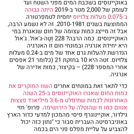
באוקיינוסים בשכבת המים מפני השטח ועד
לעומק של 2,000 מטר ב-2019
היתה גבוהה
ב-0.075 מעלות צלזיוס
יחסית לטמפרטורה
הממוצעת בשנים 2010-1981. זה לא נשמע הרבה,
אבל זה מייצג כמות עצומה של חום שנאגרת במי
האוקיינוסים. כמה הרבה? 228 זֶטָה-ג'אול. ג'אול
היא יחידת אנרגיה ובמונחי חום זו האנרגיה
הנדרשת להעלות גרם אחד של מים ב-0.24 מעלות
צלזיוס. זטה היא 10 בחזקת 21 (כלומר 21 אפסים
אחרי המספר 228) – בקיצור, כמות אדירה של
אנרגיה.
כדי לתאר זאת במונחים אחרים
השוו החוקרים את
כמות החום שאגרו האוקיינוסים ב-25 השנה
האחרונות לכמות שתיפלט מ-3.6 מיליארד פצצות
אטום כמו זו שהוטלה על הירושימה.
פרופ' חזי
גילדור, אוקיינוגרף פיסי מהמכון למדעי כדור הארץ
באוניברסיטה העברית סבור כי "נתון כזה יכול
להצביע על עליית מפלס פני הים בכמה