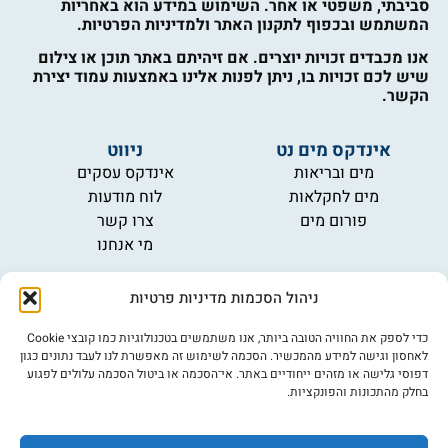
סביבתי, משפטי או אחר. השימוש במידע הוא באחריות
המשתמש ובכפוף לתקנון האתר ולמדיניות הפרטיות.
אנו מכבדים זכויות יוצרים. אם זיהיתם באתר תוכן או צילום
שיש לכם זכויות בו, ניתן לפנות אלינו באמצעות עמוד יצירת
הקשר.
אינדקס מים נט
ניווט
מים ובריאות
אינדקס עסקים
מים לחקלאות
לוח מודעות
פורום מים
צרו קשר
מי אנחנו
מידע
ניהול הסכמות מדיניות פרטיות
תקנון
הרשמה לניוזלטר
כדי לספק את החוויה הטובה ביותר, אנו משתמשים בטכנולוגיות כמו קובצי Cookie
פרסמו אצלנו
לאחסון וגישה למידע מהמכשיר. הסכמה לשימוש זה מאפשרת לנו לעבד נתונים כגון
דפוסי גלישה או מזהים ייחודיים באתר. אי־הסכמה או ביטול הסכמה עלולים לפגוע
הצהרת נגישות
בחלק מהתכונות והפונקציות.
מדיניות פרטיות