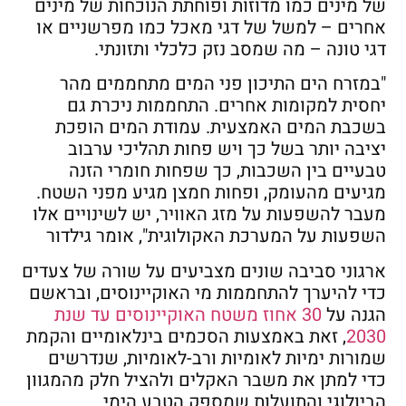
של מינים כמו מדוזות ופוחתת הנוכחות של מינים
אחרים – למשל של דגי מאכל כמו מפרשניים או
דגי טונה – מה שמסב נזק כלכלי ותזונתי.
"במזרח הים התיכון פני המים מתחממים מהר
יחסית למקומות אחרים. התחממות ניכרת גם
בשכבת המים האמצעית. עמודת המים הופכת
יציבה יותר בשל כך ויש פחות תהליכי ערבוב
טבעיים בין השכבות, כך שפחות חומרי הזנה
מגיעים מהעומק, ופחות חמצן מגיע מפני השטח.
מעבר להשפעות על מזג האוויר, יש לשינויים אלו
השפעות על המערכת האקולוגית", אומר גילדור
ארגוני סביבה שונים מצביעים על שורה של צעדים
כדי להיערך להתחממות מי האוקיינוסים, ובראשם
הגנה על
30 אחוז משטח האוקיינוסים עד שנת
2030
, זאת באמצעות הסכמים בינלאומיים והקמת
שמורות ימיות לאומיות ורב-לאומיות, שנדרשים
כדי למתן את משבר האקלים ולהציל חלק מהמגוון
הביולוגי והתועלות שמספק הטבע הימי.