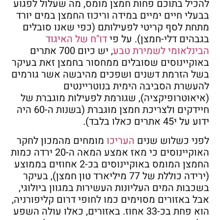
להכיל בתוכם פחות חמצן מומס, מה שעלול לפגוע
בבעלי חיים ימיים במידה וריכוז החמצן במים יורד
מתחת לסף קריטי לפעילותם (כפי שאנו סובלים
בגבהים דלי-חמצן). על פי
דו"ח של האיגוד
הבינלאומי לשמירת טבע
, יש כיום 700 אתרים
באוקיינוסים שסובלים ממחסור בחמצן זאת בעיקר
בשל הזרמת דשנים ושפכים מהיבשה אשר גורמים
להעשרת הסביבה הימית בנוטריינטים
(איאוטרופיקציה), שגורמת לפעילות מוגברת של
חיידקים ולצריכת חמצן מוגברת (בשנות ה-60 היה
ידוע על י45 אתרים כאלו בלבד).
לפני כשלוש שנים
העריכו
מומחים מהמכון לחקר
האוקיינוסים כי מאז אמצע המאה ה-20 ירדה כמות
החמצן המומס באוקיינוסים בכ-2 אחוזים בממוצע
(ירידה כוללת של 77 מיליארד טון חמצן), בעיקר
בשכבות המים העליונות העשירות במגוון ביולוגי,
אבל באזורים מסוימים כמו לחופי דרום קליפורניה,
הוא פחת בכ-33 אחוז. באזורים, כאלו עולה השפע