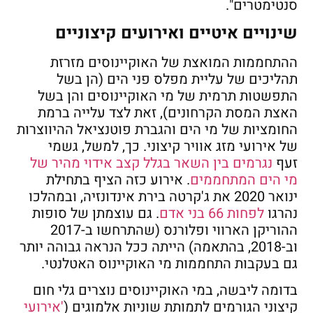
סנטימטרים".
שינויים איטיים ואירועים קיצוניים
ההתחממות המואצת של האוקיינוסים מזרזת
תהליכים של עליית מפלס פני הים (הן בשל
התפשטות תרמית של מי האוקיינוסים והן בשל
האצת המסת הקרחונים), זאת לצד עלייה ברמת
החומציות של מי הים והגברת פוטנציאל ההיווצרות
של אירועי מזג אוויר קיצוני. כך, למשל, גשמי
זעף
נגרמים בין השאר בגלל קצב אידוי מהיר של
מי הים המתחממים
. אירוע כזה הציף בתחילת
ינואר 2020 את ג'קרטה בירת אינדונזיה, ובמהלכו
נהרגו
לפחות 66 בני אדם
. גם עוצמתן של סופות
ההוריקן הארווי ופלורנס (שהתרחשו ב-2017
וב-2018, בהתאמה) הייתה ככל הנראה גבוהה יותר
גם בעקבות התחממות מי האוקיינוס האטלנטי.
בדומה ליבשה, במי האוקיינוסים נוצרים גלי חום
קיצוני הגורמים לתמותת שוניות אלמוגים (
'אירועי