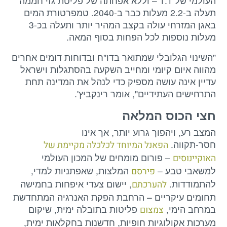
העולמי של 1.1 – וללא אפחתה של פליטת גזי חממה
תעלה ב-2.2 מעלות כבר ב-2040. טמפרטורת המים
באגן המזרחי עולה בקצב המהיר יותר ותעלה בכ-3
מעלות נוספות לכל הפחות בסוף המאה.
"השינוי הגלובלי שמתואר בדו"ח ובדוחות דומים אחרים
מהווה איום קיומי ומחייב השקעה בהסתגלות וישראל
עדיין אינה עושה מספיק כדי לנהל את המדינה תחת
התרחישים העתידיים", אומר רינקביץ'.
חצי הכוס המלאה
המצב רע, ויהפוך גרוע יותר, אך אינו
חסר-תקווה.
הפאנל המיוחד לכלכלה מקיימת של
– פורום מומחים של המכון העולמי
האוקיינוסים
למשאבי טבע –
המלצות, שאפתניות למדי,
פירסם
להתמודדות.
, יישום צעדי איפחות בחמישה
להערכתם
תחומים עיקריים – הרחבת הפקת האנרגיה המתחדשת
במרחב הימי,
פליטות בתובלה ימית, שיקום
צמצום
מערכות אקולוגיות חופיות, חדשנות בחקלאות ימית,