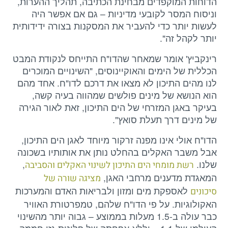
הדוחות המוקפדים מבחינת הכתיבה, תהליך ההערות,
וניסוח המסר לקובעי מדיניות – גם אם אפשר היה
לעשות יותר כדי להעביר את המסקנות בצורה ידידותית
יותר לקהל זה".
רינקביץ' אומר שמאחר שהדו"ח התייחס לנקודת המבט
הכללית של הימים והאוקיינוסים, "השינויים המוכרים
לנו מהים התיכון לא מצאו את דרכם לדו"ח. אחד מהם
הוא הנושא של מינים פולשים שמהווה בעיה קשה,
בעיקר באגן המזרחי של הים התיכון, זאת לאור הגירה
של מינים דרך תעלת סואץ".
הדו"ח אולי אינו מפנה זרקור מיוחד לאגן הים התיכון,
אבל משבר האקלים בהחלט נותן את אותותיו בשכונה
שלנו.
,
רשת מומחי הים התיכון לשינוי האקלים והסביבה
המאגדת מדענים מרחבי האגן,
מציגה שורה של
לאספקת מים ומזון ולבריאות האדם והמערכות
סיכונים
האקולוגיות. על פי הדו"ח שלהם, טמפרטורת האוויר
כבר עולה ב-1.5 מעלות בממוצע – גבוה יותר מהשינוי