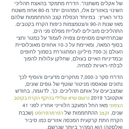
של אקלים משתנה". הדו"ח מתמקד בהאצת תהליכי
השינוי באזורים אלו, המהווים יותר מ-80 אחוז משטח
כדור הארץ: במיוחד הכפלת קצב ההתחממות שלהם
מאז שנות ה-90 והצטמצמות כיפות הקרח בקטבים.
התהליכים מובילים לעליית מפלס פני הים,
שבתרחישים מסוימים צפויה לעמוד על כמטר וחצי
בסוף המאה, ומאיימת על כ-10 אחוזים מאוכלוסיית
העולם (כ-700 מיליון) המתגוררת בסמוך לחופים
ובמדיניות האיים בעולם, שחלקן עלולות להפוך
לבלתי-ראויות למחיה.
הדו"ח סקר כ-7,000 מחקרים מדעיים והוסיף לכך
נתונים שנאספו מניטור שוטף של גופים שונים,
שמצביעים על אותם תהליכים. כך, לדוגמה, בחודש
אוקטובר 2019
נרשם שיא שלילי בהיקף הקרח בקוטב
מאז החל המעקב הלווייני אחריו לפני 41
הצפוני
שנים,
ההתחממות של
(שכבת
וקצב
הפרמהפרוסט
הקרח התת קרקעית המכסה אזורים כמו סיביר
ואלסקה) הוא המהיר ביותר שנרשם.