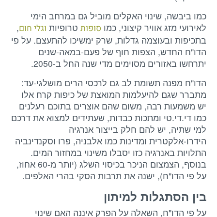
כמו ביבשה, שינוי האקלים מוביל גם במרחב הימי
לאירועי מזג אוויר קיצוני, כמו
טרופיות
,
סופות
וגלי חום
בתכיפות ובעוצמה גדלות, שרק ימשיכו להתעצם. על פי
הדו"ח החדש, הצפות חוף של פעם-במאה-שנים
יתרחשו באזורים מסוימים מדי שנה החל ב-2050.
הדו"ח מפנה תשומת לב גם לרכסי הרים מושלגי-עד:
מתברר שגם להיעלמות המואצת של כיפות קרח אלו
יש משמעות רבה, משום שהם אוצרים בתוכם רעלנים
כמו די.די.טי ומתכות כבדות, שעתידים למצוא את דרכם
למי שתיה, יש להם חלק בייצור אנרגיה
הידרו-אלקטרית ומדינות כמו אלבניה, פרו וסקנדינביה
התלויות באנרגיה כזו יסבלו משינוי במחזור המים.
בנוסף, הצמצום הניכר בכיסוי השלג (יותר מ-60 אחוז,
על פי הדו"ח), ישנה את תרבות הסקי בהרי האלפים.
בין הסתגלות למיתון
על פי הדו"ח, השאלה על הפרק איננה האם שינוי