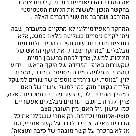
את המדדים הבריאותיים הנכונים, לשים אותם
בהקשר הנכון ולעשות את הניתוח הסטטיסטי
המורכב שמחבר את שני הדברים האלה".
המחקר האפידמיולוגי לא מתקיים במעבדה, שבה
ניתן לקיים ניסויים בשליטה מלאה כמעט, אלא
בתנאים מורכבים, שחשופים להטיות ולגורמים
מבלבלים. "במחקר שבודק את היקף הראש של
תינוקות, למשל, צריך לקחת בחשבון הטיות
שקשורות באופן המדידה של היקף הראש – ידוע
שהמדידה תלויה במידה מסוימת במודד", מסביר
לוין. "בנוסף, יש גורמים נוספים שקשורים למשקל
הלידה בקשר חזק, כמו למשל עישון של האם
במהלך ההיריון. לכן, כאשר עורכים מחקרים כאלה,
צריך לקחת בחשבון גורמים מבלבלים אפשריים
כמו עישון, גיל האם, מין העובר, מצב
סוציו-אקונומי וכדומה. רק אחרי ששקלנו את כל
הדברים האלה, אפשר לדבר על קשר אמיתי, וגם
אז לא בהכרח על קשר מובהק של סיבה ותוצאה".