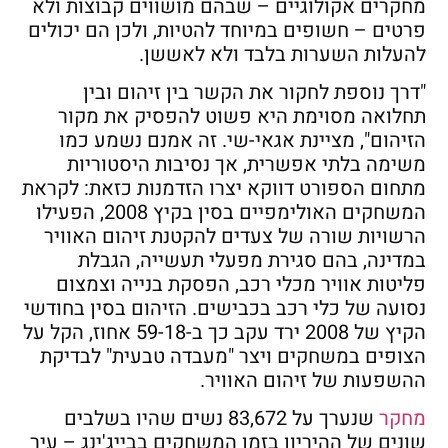
מחקרים אקולוגיים – שבהם מושווים קבוצות ולא
פרטים – חשופים במיוחד להטיות, ולכן הם יכולים
להעלות השערות בלבד ולא לאששן.
"דרך נוספת לחקור את הקשר בין זיהום ובין
תחלואה מסוימת היא פשוט להפסיק את מקור
הזיהום", מציינת אגאי-שי. זה אמנם נשמע כמו
משימה בלתי אפשרית, אך נסיבות היסטוריות
מתחום הספורט דווקא יצרו הזדמנות כזאת: לקראת
המשחקים האולימפיים בסין בקיץ 2008, הפעילו
הרשויות שורה של צעדים להקטנת זיהום האוויר
במדינה, בהם סגירת מפעלי תעשייה, הגבלת
פליטות אוויר מכלי רכב, הפסקת בנייה וצמצום
נסועה של כלי רכב בכבישים. הזיהום בסין בחודשי
הקיץ של 2008 ירד עקב כך ב-59-18 אחוז, הקל על
הצופים במשחקים ויצר "מעבדה טבעית" לבדיקת
ההשפעות של זיהום האוויר.
מחקר
שנערך על 83,672 נשים שהיו בשלבים
שונים של ההיריון בזמן המשחקים בבייג'ינג – עיר