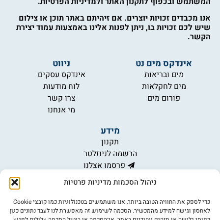
המשתמש ובכפוף לתקנון האתר ולמדיניות הפרטיות.
אנו מכבדים זכויות יוצרים. אם זיהיתם באתר תוכן או צילום
שיש לכם זכויות בו, ניתן לפנות אלינו באמצעות עמוד יצירת
הקשר.
אינדקס מים נט
ניווט
מים ובריאות
אינדקס עסקים
מים לחקלאות
לוח מודעות
פורום מים
צרו קשר
מי אנחנו
מידע
תקנון
הרשמה לניוזלטר
פרסמו אצלנו
הצהרת נגישות
ניהול הסכמות מדיניות פרטיות
מדיניות פרטיות
כדי לספק את החוויה הטובה ביותר, אנו משתמשים בטכנולוגיות כמו קובצי Cookie
לאחסון וגישה למידע מהמכשיר. הסכמה לשימוש זה מאפשרת לנו לעבד נתונים כגון
דפוסי גלישה או מזהים ייחודיים באתר. אי־הסכמה או ביטול הסכמה עלולים לפגוע