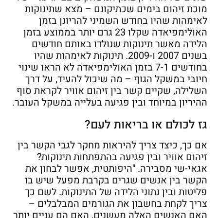
מוכת זיהום בימים שכתיקונם – מצא שתינוקות
לאימהות שהיו בחודש השמיני להריונן בזמן
האולימפיאדה שקלו 23 גרם יותר בממוצע בזמן
הלידה מאשר תינוקות שנולדו באותם חודשים
בשנים 2007 ו-2009. תינוקות לאימהות שהיו
בחודשים 7-1 בזמן האולימפיאדה לא הראו שינוי
חיובי במשקל הגוף – מה שיכול להעיד, על דרך
השלילה, שקיים קשר בין זיהום אוויר לקראת סוף
ההיריון במיוחד ובין פגיעה בעלייה במשקל העובר.
גז לכולם או בריאות לעם?
אם כך, כיצד צריך להיראות מחקר לגבי הקשר בין
זיהום אוויר ובין פגיעה בהתפתחות תינוקות?
אגאי-שי מסבירה. "היפותטית, אפשר לבחון את
הקשר בין אנשים שגרים בקרבת מפעל שיש בו
פליטות ובין נתוני הלידה של התינוקות. לשם כך
צריך לקחת בחשבון את הגורמים המבלבלים –
האם האנשים האלה מעשנים, האם הם עניים יותר