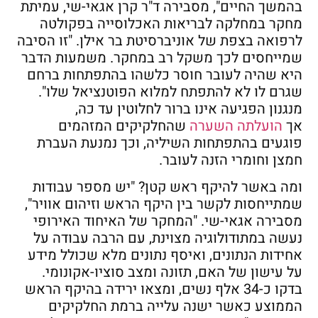
בהמשך החיים", מסבירה ד"ר קרן אגאי-שי, עמיתת
מחקר במחלקה לבריאות האכלוסייה בפקולטה
לרפואה בצפת של אוניברסיטת בר אילן. "זו הסיבה
שמייחסים לכך משקל רב במחקר. משמעות הדבר
היא שהיה לעובר חוסר כלשהו בהתפתחות ברחם
שגרם לו לא להתפתח למלוא הפוטנציאל שלו".
מנגנון הפגיעה אינו ברור לחלוטין עד כה,
אך
הועלתה השערה
שהחלקיקים המזהמים
פוגעים בהתפתחות השיליה, וכך נמנעת העברת
חמצן וחומרי הזנה לעובר.
ומה באשר להיקף ראש קטן? "יש מספר עבודות
שמתייחסות לקשר בין היקף הראש וזיהום אוויר",
מסבירה אגאי-שי. "המחקר של האיחוד האירופי
נעשה במתודולוגיה מצוינת, עם הרבה עבודה על
אחידות הנתונים, ואיסף נתונים מלא שכולל מידע
על עישון של האם, תזונה ומצב סוציו-אקונומי.
בדקו כ-34 אלף נשים, ומצאו ירידה בהיקף הראש
הממוצע כאשר ישנה עלייה ברמת החלקיקים