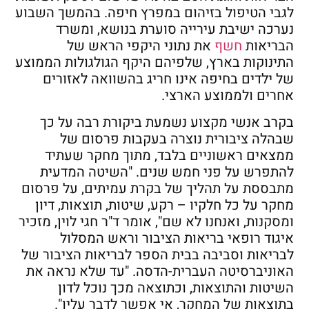
לגבי הטיפול בזיהום במפרץ חיפה. בהמשך השבוע
נערכה ישיבת עירייה סוערת בנושא, ומשרד
הבריאות
חשף
את נתוני היקפי הראש של
התינוקות בארץ, שלפיהם היקף הגולגולות הממוצע
של ילדים בחיפה אינו חריג בהשוואה לאזורים
אחרים ולממוצע הארצי.
בקרב אנשי מקצוע נשמעת ביקורת רבה על כך
שבהלה ציבורית נוצרה בעקבות פרסום של
ממצאים ראשוניים בלבד, מתוך מחקר שעתיד
להתפרש על פני חמש שנים. "השיטה המדעית
מתבססת על תהליך של בקרת עמיתים, על פרסום
מחקר על כל חלקיו – רקע, שיטות, תוצאות, דיון
ומסקנות, ואנחנו לא שם", אומר ד"ר חגי לוין, מזכיר
איגוד רופאי בריאות הציבור וראש המסלול
לבריאות וסביבה בבית הספר לבריאות הציבור של
האוניברסיטה העברית-הדסה. "עד שלא נראה את
השיטות והתוצאות, וכתוצאה מכך נוכל לדון
בתוצאות של המחקר, אי אפשר לדבר עליו".