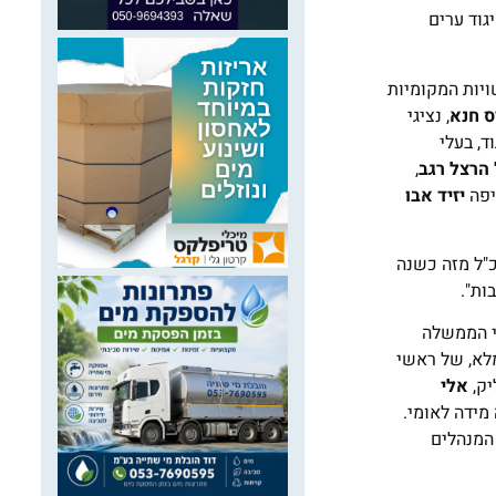
גוד ערים
ויות המקומיות
ס חנא
, נציגי
ד, בעלי
הרצל רגב
,
יפה
יזיד אבו
כ"ל מזה כשנה
ות".
י הממשלה
מלא, של ראשי
יק,
אלי
 מידה לאומי.
המנהלים