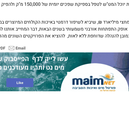
ההרחבה והשדרוג עומד על כ-500 מיליון ₪, כשבגמר ביצוע העבודות יוכל המט"ש לט
חצי מיליארד ₪, שיביא לשיפור דרמטי באיכות הקולחים המיוצרים במכ
 אופק התפתחות אורבני משמעותי בשנים הבאות, דבר המחייב אותנו ל
וכמובן להנהלה שדוחפת ללא לאות, להוציא את הפרויקטים השונים מהכ