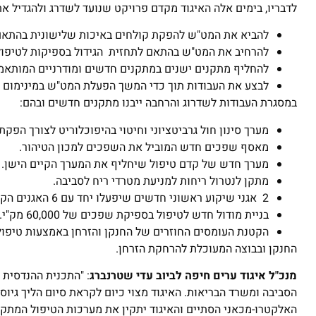
לדבריו, בימים אלה האיגוד מקדם פרויקט שנועד לשדרג ולהגדיל 
להביא את המט"ש להפקת קולחים באיכות שלישונית בהתאם
להרחיב את המט"ש בהתאם לתחזית הגידול בספיקות לטיפול בספיקה י
להחליף מתקנים ישנים במתקנים חדשים ומודרניים המותאמי
לבצע את העבודות תוך כדי המשך הפעלת המט"ש במינימום 
במסגרת העבודות לשדרוג והרחבה ייבנו מתקנים חדשים ובהם:
מערך סינון חול גרביטציוני וחיטוי בהיפוכלוריט לצורך הפ
מאסף שפכים חדש המוביל את השפכים למכון הטיהור.
מערך חדש של קדם טיפול שיחליף את המערך הקיים הישן.
מתקן לנטרול ריחות למניעת מטרדי ריח לסביבה.
2 אגני שיקוע ראשוני חדשים שיפעלו יחד עם 6 האגנים הקיימים.
בניית מודול חדש לטיפול בספיקת שפכים של 60,000 מק"י.
הקטנת העומסים החוזרים של החנקן והזרחן באמצעות טיפול
החנקן ובבוצה המעוכלת להרחקת הזרחן.
מנכ"ל איגוד ערים חיפה לביוב
עדי שטרנברג
: "התכנית ההנדסית 
הסביבה ומשרד הבריאות. האיגוד מצוי כיום לקראת סיום הליך גיוס
האלקטרו-מכאני הסתיים והאיגוד יתקין את מערכות הטיפול המתק