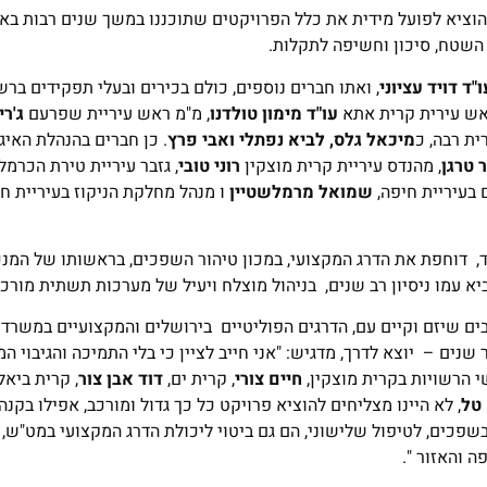
הוציא לפועל מידית את כלל הפרויקטים שתוכננו במשך שנים רבות באי
 השטח, סיכון וחשיפה לתקלות.
ו"ד דויד עציוני
, ואתו חברים נוספים, כולם בכירים ובעלי תפקידים ברש
אש עירית קרית אתא
עו"ד מימון טולדנו
, מ"מ ראש עיריית שפרעם
ג'רי
ית רבה, כ
מיכאל גלס, לביא נפתלי ואבי פרץ
. כן חברים בהנהלת האיגו
 טרגן
, מהנדס עיריית קרית מוצקין
רוני טובי
, גזבר עיריית טירת הכרמל
 בעיריית חיפה,
שמואל מרמלשטיין
ו מנהל מחלקת הניקוז בעיריית ח
ד, דוחפת את הדרג המקצועי, במכון טיהור השפכים, בראשותו של המנ
יא עמו ניסיון רב שנים, בניהול מוצלח ויעיל של מערכות תשתית מורכב
ים שיזם וקיים עם, הדרגים הפוליטיים בירושלים והמקצועיים במשרד
נים – יוצא לדרך, מדגיש: "אני חייב לציין כי בלי התמיכה והגיבוי ה
י הרשויות בקרית מוצקין,
חיים צורי
, קרית ים,
דוד אבן צור
, קרית ביאל
טל
, לא היינו מצליחים להוציא פרויקט כל כך גדול ומורכב, אפילו בקנה
פכים, לטיפול שלישוני, הם גם ביטוי ליכולת הדרג המקצועי במט"ש, 