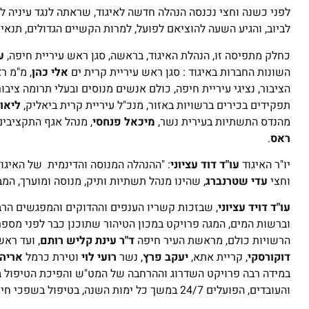
לפני כשנה וחצי נכנסה הנהלה חדשה לאיגוד, שראתה לנגד עיניה ל
לביוב, והגיע השעה להוציאם לפועל, למרות הקשיים הגדולים, תנאי
כחלק מתפיסה זו, הנהלת האיגוד, בראשה, סגן ראש עיריית חיפה,
ע
השונות החברות באיגוד : סגן ראש עיריית קרית ים
אלי כהן
, מ"מ ר
הציבור, נציגי עיריית חיפה, כולם אנשים מנוסים ובעלי תרומה ציבור
תפקידים בכירים ברשויות באזור, מנכ"ל עיריית קרית ביאליק,
ליאור
מהנדס התשתיות בעירית נשר,
מיכאל פנחסי
, מנהל אגף התקציבים
ראס
.
יו"ר האיגוד
עו"ד דוד עציוני
: "ההנהלה המנוסה והדינמית של האיגו
וחצי
עדי שטרנברג
, שהינו מנהל תשתיות ותיק, מנוסה ומוערך, המב
עו"ד דויד עציוני
, שבזכות קשריו הענפים וההדוקים והמפגשים הרב
וברשות המים, המגה פרויקט במכון הטיהור שתוכנן כבר לפני מספר ש
הרשויות כולם, מראשת העיר חיפה
ד"ר עינת קליש רותם
, ועד ראש
דוקורסקי
, קריית אתא,
יעקב פרץ
, נשר
רועי לוי
וטירת כרמל
אריה 
במידה רבה פרויקט השדרוג וההרחבה של המט"ש והפיכת הטיפול בש
והעובדים, הפועלים 24/7 במשך כל ימות השנה, בטיפול בשפכי חיפה והאזור ".