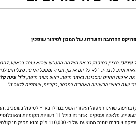
פרויקט ההרחבה והשדרוג של המכון לטיהור שופכין
 עציוני
, מציין בסיפוק רב את הצלחת המט"ש שהוא עומד בראשו, להוצ
ולי הגדול מסוגו בחיפה ובאזור הקריות ב-50 השנים האחרונות. לדבריו: "לא כל יום ארגון, חברה ומפעל הנדסי, מצל
את איכות החיים והסביבה באזור חיפה. ראש העיר חיפה,
ד"ר' עינת קל
חני שגם ראשי הרשויות האחרים במרחב, בקריות, שותפים לדעה זו"
) בחיפה, שהינו המפעל האזורי השני בגודלו בארץ לטיפול בשפכים. 
ומסלק שפכים מאזור נרחב בו נמצאת אוכלוסייה בצפיפות ואזורי תעשייה, מלאכה ועסקים. אזור זה כולל 11
שירות על ידי המט"ש נאמדת, בכ- 800,000 נפש. המט"ש מטפל בספיקת שפכים יומית ממוצעת של כ- 10,000