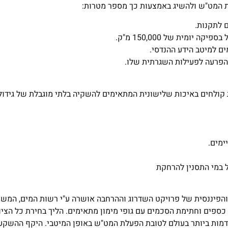
את המט"ש ולהשיג באמצעות כך מספר מטרות:
 לתקנות.
ומית של 150,000 מ"ק.
ם למיטב הידע ההנדסי.
הפרעה לפעילות השגרתית שלו.
קת קולחים באיכות שלישונית המתאימים להשקיה בלתי מוגבלת של גידול
 במי התסנין להרחקת
והפיננסית של פרויקט השדרוג וההרחבה אושרה ע"י רשות המים, המשר
 כספים וחתימת הסכמים עם גופי מימון מתאימים. הליך בחירת כל הציו
דמות ביותר בעולם לטובת הפעלת המט"ש באופן המיטבי. היקף ההשקע