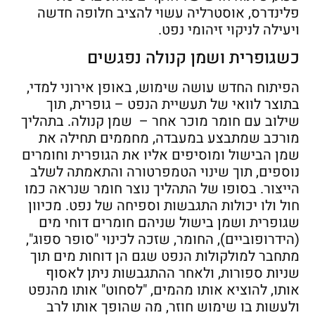
פלינדרס, אוסטרליה עשוי להציב חלופה חדשה
ויעילה לניקוי זיהומי נפט.
כשגופרית ושמן קנולה נפגשים
הפיתוח החדש עושה שימוש, באופן אירוני למדי,
בתוצר לוואי של תעשיית הנפט – גופרית, תוך
שילוב עם חומר מוכר אחר – שמן קנולה. בתהליך
מורכב שמתבצע במעבדה, מחממים תחילה את
שמן הבישול ומוסיפים אליו את הגופרית וחומרים
נוספים, תוך שינוי הטמפרטורה והתאמתה לשלב
הייצור. בסופו של התהליך נוצר חומר שנראה כמו
חול ולו יכולות התגבשות וספיחה של נפט. מכיוון
שגופרית ושמן בישול שניהם חומרים דוחי מים
(הידרופוביים), החומר, שזכה לכינוי "סופר ספוג",
מתחבר למולקולות הנפט שגם הן דוחות מים תוך
שניות ספורות, ולאחר ההתגבשות ניתן לאסוף
אותו, להוציא אותו מהמים, "לסחוט" אותו מהנפט
ולעשות בו שימוש חוזר, מה שהופך אותו לרב