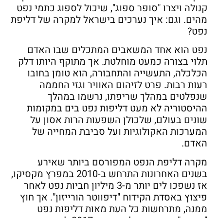
קנולה ויצרו "סופר ספוג", שיכול לספוג כתמי נפט
מהים. וגם: איך נערכים בישראל למקרה של דליפת
נפט?
נפט הוא אחד המשאבים המתכלים שבו האדם
תלוי בצורה כמעט מוחלטת. אך מתוקף היותו דלק
הכלכלה, התעשייה והתחבורה, הוא טומן בחובו
רעות רבות. פרט לזיהום האוויר וגזי החממה
שנפלטים במהלך שריפתו, נרשמו במהלך
ההיסטוריה לא מעט דליפות נפט בים במקומות
שונים בעולם, שלכולן השפעות הרות אסון על
המערכות האקולוגיות ועל סביבת המחייה של
האדם.
מקרה דליפת הנפט המפורסם ביותר שאירע
בשנים האחרונות התרחש ב-2010 במפרץ מקסיקו,
אז נשפכו לים יותר מ-3 מיליון חביות נפט לאחר
פיצוץ באסדת הקידוח "דיפווטר הורייזון". אך חוץ
ממנה, מתרחשות כל העת מאות דליפות נפט