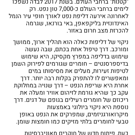
"קטנות" ברחבי העולם. בשנת 2017 לבדה נשפכו
לימים ברחבי העולם כ-7,000 טון נפט. רק
לאחרונה אירעה דליפת נפט לאורך חופי עיר הנמל
האינדונזית בליקפאפן, באי בורנאו, שגרמה
להכרזת מצב חרום באזור.
ניקוי של דליפות כאלה הוא תהליך ארוך, ממושך
ומורכב. דרך טיפול אחת בכתם, שבה נעשה
שימוש בדליפה במפרץ מקסיקו, היא שימוש
בדיספרסנטים – חומרים שגורמים לפירוק השמן
לטיפות זעירות, מעלים את מסיסותו במים
ומאפשרים לו להתפרק בקלות רבה יותר. דרך
אחרת היא שריפת הנפט – דרך שנויה במחלוקת
עקב כך שהיא גורמת לזיהום אוויר ומעלה את
ריכוזם של חומרים רעילים בגופם של דגים. דרך
נוספת היא ניקוי ביולוגי באמצעות
מיקרואורגניזמים, שמפרקים את הנפט באופן
טבעי לחומרים בלתי מזיקים כמו חומצות שומן.
כעת, פיתוח חדש של חוקרים מאוניברסיטת