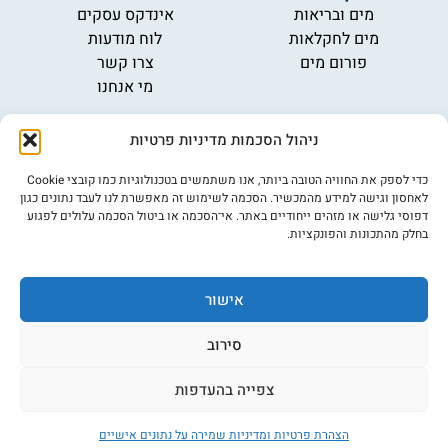
מים ובריאות
אינדקס עסקים
מים לחקלאות
לוח מודעות
פורום מים
צרו קשר
מי אנחנו
מידע
ניהול הסכמות מדיניות פרטיות
תקנון
הרשמה לניוזלטר
כדי לספק את החוויה הטובה ביותר, אנו משתמשים בטכנולוגיות כמו קובצי Cookie
פרסמו אצלנו
לאחסון וגישה למידע מהמכשיר. הסכמה לשימוש זה מאפשרת לנו לעבד נתונים כגון
דפוסי גלישה או מזהים ייחודיים באתר. אי־הסכמה או ביטול הסכמה עלולים לפגוע
הצהרת נגישות
בחלק מהתכונות והפונקציות.
מדיניות פרטיות
אישור
©כל הזכויות שמורות למים נט (נוסד בשנת 2007)
אתר: דיביין
סירוב
צפייה בהעדפות
הצהרת פרטיות ומדיניות שמירה על נתונים אישיים