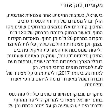
מקומית, נזק אזורי
בישראל, בעקבות החיפוש אחר עצמאות אנרגטית,
הולך וגדל מספרם של קידוחי הנפט והגז בים
התיכון. קידוחים אלו נמצאים במרחקים שונים מקו
החוף, כאשר הרחוק ביניהם במרחק של 130 ק"מ
והקרוב במרחק 20 ק"מ מן החוף. מאסדות הקידוח
עצמן, וכן מצינורות ההולכה שלהן, עלולות להיווצר
דליפות שמסכנות את המערכת האקולוגית בים
התיכון. דליפות "קטנות", שמקורן באוניות שעוגנות
בנמלי הארץ ובצינורות הולכה ישנים, גורמות מעת
לעת לסגירת חופים ברחבי הארץ. רק
לאחרונה, בינואר 2017, דליפת מזוט קל מצינור של
חברת חשמל באשדוד גרמה לזיהום בחופי אשדוד
ופלמחים.
מחקרים שבדקו תרחישים שונים של דליפות נפט
בחופי ישראל מצאו כי למרחק הדליפה מהחוף
ולזרמי הים יש השפעה הן על פיזור הכתם והן על