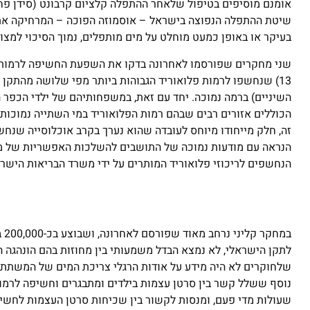
אומנם מוסיפים בטיפול שלאחר ההתפלה קלציום קרבונט (סידן פחמתי
שיטת ההתפלה הנפוצה בישראל – אוסמוזה הפוכה – המרחיקה את 
בעיקר או באופן כמעט מוחלט על מים מותפלים, נמוך הסיכוי למצוא
13) שנחשפו לרמות פלואוריד הגבוהות ביותר מפי שלושה מהתקן
השיניים) ברמה נמוכה. יחד עם זאת, במשפחותיהם של ילדי הכפר 
הכוללים אזורים רבים שבהם רמות הפלואוריד במי השתייה נמוכות
זה, חלק מייחודו מיוחס לעובדה שהוא נערך בקרב אוכלוסייה שנח
הנראה עם מודעות נמוכה של התושבים להשלכות האפשריות של מצב
הנחשפים לריכוזי פלואוריד המותרים על ידי משרד הבריאות הישרא
במ
לתקן הישראלי, לא נמצא הבדל משמעותי בין מחוזות בהם הונהגה 
שלחוקרים לא היה מידע על אודות הרגלי צריכת המים של המשתתפי
שעולות מדי פעם, ומנסות לקשור בין שכיחות סרטן העצמות לחשיפ