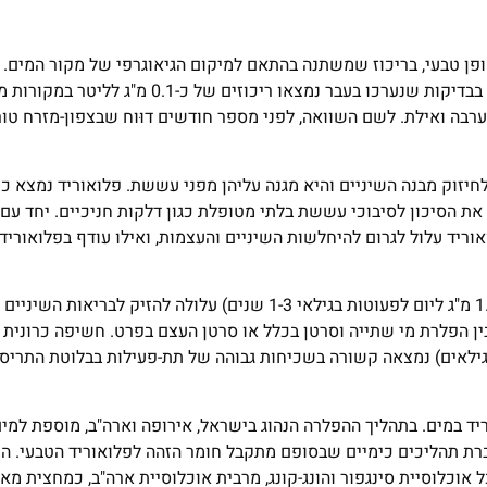
ופן טבעי, בריכוז שמשתנה בהתאם למיקום הגיאוגרפי של מקור המים. 
בישראל ריכוזי פלואוריד טבעיים שונים במי תהום מאזורים שונים. בבדיקות שנערכו בעבר נמצאו ריכוזי
 באזור הערבה ואילת. לשם השוואה, לפני מספר חודשים דוּוח שבצפון-מזרח ט
חיזוק מבנה השיניים והיא מגנה עליהן מפני עששת. פלואוריד נמצא כ
את הסיכון לסיבוכי עששת בלתי מטופלת כגון דלקות חניכיים. יחד עם
וריד עלול לגרום להיחלשות השיניים והעצמות, ואילו עודף בפלואוריד 
חשיפה מופרזת לפלואוריד בתזונה בגילאי הילדות (למשל מעל ל-1.3 מ"ג ליום לפעוטות בגילאי 1-3 שנים) עלולה
ן הפלרת מי שתייה וסרטן בכלל או סרטן העצם בפרט. חשיפה כרונית ל
שתייה (למשל מעל 0.7 מ"ג לליטר בכל הגילאים) נמצאה קשורה בשכיחות גבוהה של תת-פעילות בבלוטת 
 במים. בתהליך ההפלרה הנהוג בישראל, אירופה וארה"ב, מוספת למי
ם. חומצה זו עוברת תהליכים כימיים שבסופם מתקבל חומר הזהה לפלואוריד הטבעי. 
 אוכלוסיית סינגפור והונג-קונג, מרבית אוכלוסיית ארה"ב, כמחצית מא