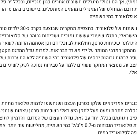
), אך הם נטולי מינרלים חשובים אחרים כגון מגנזיום, ובכלל זה פלו
רובם המוחלט של המינרלים מהמים המותפלים. ביישובים בהם מי הר
 פלואוריד במי השתייה.
 הישראלי, התגלו שיעורי עששת נמוכים ושכיחות גבוהה של פלואורוזיס
התגלתה שכיחות סרטן, תחלואת לב וכלי דם וכן אסתמה הדומה לשאר ח
 מהתקן המרבי המותר על ידי משרד הבריאות. למרות גודל המדגם הקטן
שפה לרמות גבוהות יחסית של פלואוריד במי השתייה ללא התערבות של 
 זה. ממצאי המחקר עשויים ללמד על סבירות נמוכה לנזק לשיניים ב
לי.
חקר קליני נרחב מאוד שפורסם לאחרונה, ושבוצע בכ-200,000 בוגרים אמריקאים שלקו בסרטן העצם ושנחשפו לרמות פלואו
הפלרה מתחת ומעט מעל לתקן הישראלי בשכיחות סרטן עצמות שניוני. 
ם ותזונתם בכלל. יחד עם זאת, גודלו העצום של המדגם והדמיון לתו
נוסף ששלל קשר בין סרטן עצמות בילדים ומתבגרים וחשיפה לרמות פלואוריד הגבוהות מ-0.7 מ"ג/ל' במי השתייה, מחלישו
ה לפלואוריד במים.