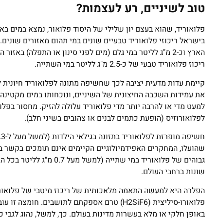
טוב לשיניים, רע לעצמות?
פלואוריד, שהוא בעצם יון שלילי של היסוד פלואור, נמצא במים בא
הארץ וכ-2 מ"ג לליטר במי גלם (מים לפני סינון או התפלה)
ריכוז פלואוריד טבעי של כ-2.5 מ"ג לליטר במי השתייה.
קיימת עדות מדעית יציבה לכך שחשיפה מתונה לפלואוריד חיונית ל
את עמידות השכבה החיצונית של השיניים, ונוכחותו במים מקטינה 
למעט מדי או להרבה יותר מדי פלואוריד עלולה להזיק. מחסור בפלוא
לפלואורוזיס (הופעת כתמים לבנים או צהובים בשיני חלב).
שהועלו, המחקרים האפידמיולוגיים הקיימים אינם תומכים בקשר בי
גבוהים של פלואוריד במי 
שונות ברחבי העולם.
הפלרה היא למעשה התאמה מלאכותית של ריכוז מיטבי של פלואוריד
פלואורו-סיליצית (H2SiF6) טרם אספקתם לתושבי
באופן חלקי או מלא בעשרות מדינות בעולם. כך, למשל, נהוג לגבי כל