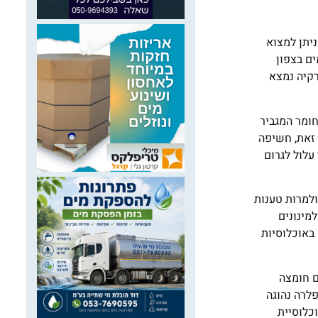
ניתן למצוא
ם של כ-0.1 מ"ג לליטר במקורות מים בצפון
ורקיה נמצא
חומר המגביר
 זאת, חשיפה
עלול לגרום
 להזיק לבריאות השיניים ולמרות טענות
מינונים
התריס באוכלוסיות
ם חומצה
הפלרה נהוגה
וכלוסיית