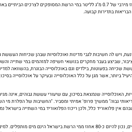
ניו-זילנד וכעשירית מאוכלוסיית אנגליה. משרד הבריאות מתיר ריכוז מירבי של 0.7 מ"ג לליטר במי הרשת המסופקים לצרכים הב
הבריאות בתדירות קבועה.
עת, ויש לה חשיבות לגבי מדינות ואוכלוסיות שבהן שכיחות העששת גב
 הציבור, שביצע בעבר מחקרים בנושאי חשיפה למזהמים במי שתייה והש
ת שכיחה בפעוטות, בילדים וגם באוכלוסייה הבוגרת, בהשוואה למדינ
יל ביותר, אשר מגן על כלל האוכלוסייה ובעיקר על אוכלוסייה בסיכון
ת, האוכלוסייה שנמצאת בסיכון, עם שיעורי עששת גבוהים, אינה מגי
בריאותי גבוה" ממשיך פרופ' אמיתי ומסביר. "החשיבות של הפלרת מי ה
ם אין פלואוריד כלל, ולכן ריכוז הפלואוריד במי השתייה בישראל נמו
דבריו של פרופ' אמיתי אינם מגיעים בחלל ריק. לפי נתוני רשות המים, נכון להיום כ-80 אחוז ממי הרשת בישראל הינם מ