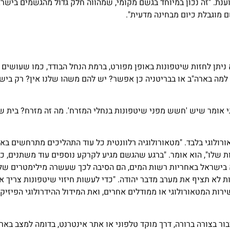
וענת. "זה נכון במיוחד בגשם מקומי, שמהווה חלק גדול מהגשמים בישרא
 מוגבלת כיום מבחינה מדעית".
יתן לחזות שיטפונות באופן מפורט, ברמת הנחל הבודד, כמו שעושים ב
למה בארה"ב או בבריטניה כן אפשר? יש להם משהו שלנו אין? רק ביש
י אומר שיש 'חשש מפני שיטפונות בנחלי המזרח'. מה זה מזרח? בית שא
לוגי בלבד. "מטאורולוגיה רלוונטית כל עוד התהליכים מתרחשים בא
ות שלו", הוא אומר. "ברגע שהגשם מגיע לקרקע נוספים עוד משתנים, כמ
 בישראל באחריות רשות המים, הם הסיבה לכך שעשרה מילימטרים של
ת לא תציף את מערב מדבר יהודה. "כדי לעשות חיזוי שיטפונות צריך א
ות המטאורולוגי או ממודלים אחרים, ואת המידול ההידרולוגי הפיזיק
ור בצורה ברורה, דרך מוקד טלפוני או אתר אינטרנט, בדומה למצב בארה