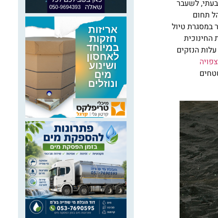
בעתי, לשעבר
הל תחום
יל 2018, ושבו נהרגו תשע נערות ונער במסגרת טיול
 החינוכית
ין. בנוסף, עלות הנזקים
פויה
טחים