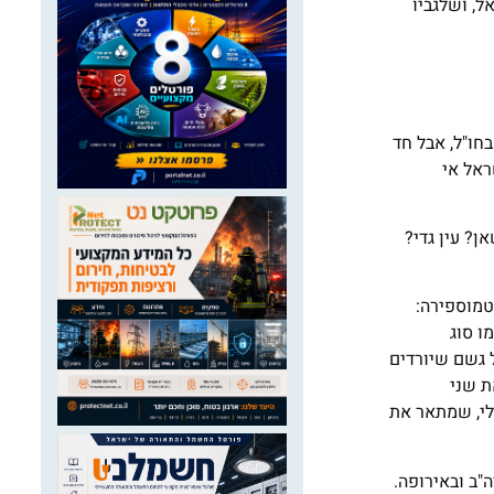
ל, ושלגביו
חו"ל, אבל חד
ראל אי
ן? עין גדי?
טמוספירה:
ו סוג
 גשם שיורדים
ת שני
לי, שמתאר את
"ב ובאירופה.