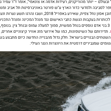
עולם – יותר מהוריקנים, רעידות אדמה או צונאמי", אומר ד"ר עמיר ג
פר לסביבה ולמדעי כדור הארץ ע"ש פורטר באוניברסיטת תל אביב ומנ
שיטפונות בחברת ClimaCell. הדוגמה הזכורה מכולן בנושא היא כמובן אסון נחל צפית, שאירע באפר
לכותרות בעקבות הגשת כתבי האישום נגד מנהל המכינה ומנהל התכנית
במכינה. באותם אירועי שיטפונות (יום קודם ובאותו היום) נהרגו גם 3 בני אדם נוספים בנחל ממשית, סמוך למעלה עמוס ובנחל צ
. תדירותם של השיטפונות, כמו של אירועי מזג אוויר קיצוניים אחרים,
צ
טחים הבנויים בישראל. חלק גדול מהבנייה החדשה כיום מתבצע בש
מים שמגבירים דרמטית את היווצרות הנגר העילי.