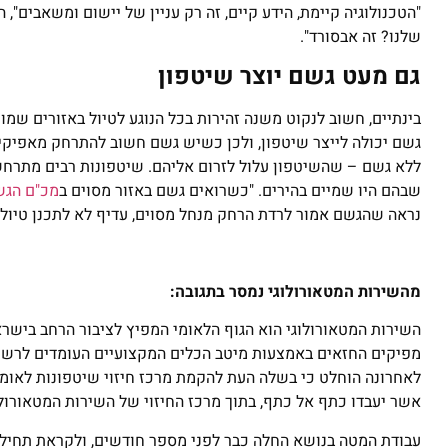
"הטכנולוגיה קיימת, הידע קיים, זה רק עניין של יישום ומשאבים", ה
שלנו? זה אבסורד".
גם מעט גשם יוצר שיטפון
בינתיים, חשוב לנקוט משנה זהירות בכל הנוגע לטיול באזורים שמו
גשם יכולה לייצר שיטפון, ולכן כשיש גשם חשוב להתרחק מאפיקי הנ
ללא גשם – שהשיטפון עלול לזרום אליהם. שיטפונות רבים מתרחש
שבהם היו שמיים בהירים‏. "כשרואים גשם באזור מסוים ב
מכ"ם הגש
נראה שהגשם אמור לרדת הרחק מנחל מסוים, עדיף לא ‏לתכנן טיול
מהשירות המטאורולוגי נמסר בתגובה:
השירות המטאורולוגי הוא הגוף הלאומי המפיץ לציבור הרחב בישראל
מפיקים החזאים באמצעות מיטב הכלים המקצועיים העומדים לרשותם
לאחרונה הוחלט כי בשלה העת להקמת מרכז חיזוי שיטפונות לאומי
אשר יעבדו כתף אל כתף, בתוך מרכז החיזוי של השירות המטאורולו
עבודת המטה בנושא החלה כבר לפני מספר חודשים, ולקראת תחילת 