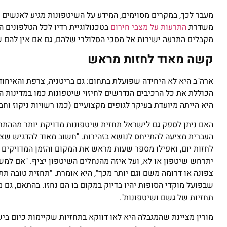
משדרת
התרעות על מצבי חירום
בטכנולוגיית רדיו לכל הטלפונים 
מקבלים התרעה ישירות אל מסכי הסלולרי שלהם, גם אם אין להם שו
קשה מאוד לחזות מראש
ארה"ב היא לא היחידה שפועלת בתחום: גם בריטניה, צרפת והאיחוד
הכוללת את כל הרכיבים הנדרשים לחיזוי שיטפונות כמו במדינות 
היא הייתה מיועדת בעיקר לגופים מקצועיים (כמו רשויות ניקוז וחב
האם ניתן לספק גם לישראל תחזית שיטפונות מדויקת יותר מההתרע
העברית מציעה להתייחס לנושא בזהירות. "חשוב מאוד להדגיש שצרי
לחזות יום, ואפילו מספר שעות מראש את המקום והזמן המדויקים 
צפונה או דרומה משם וגם יותר מכך", היא אומרת. "תחזית טובה תתא
שבפועל מוקדי הסופות יהיו בדיוק במקום בו הם נחזו. בהתאם, גם 
תחזיות של גשם ושיטפונות".
מורין מציינת שהמגבלה היא לאו דווקא בתחזיות שקיימות כיום ב