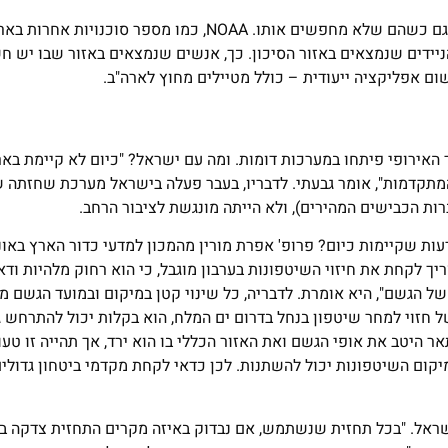
מעבר לכך, במקרים מסוימים, המידע על השיטפונות מגיע לאנשים גם כשהם שלא מחפשים אותו. NOAA, כמו מספר סוכנויות
הניידים שנמצאים באזור הסיכון. כך, אנשים שנמצאים באזור שבו יש 
ם אפליקציה ייעודית – כולל מטיילים מחוץ לארה"ב.
 האירופי פיתחו במערכות דומות. ומה עם ישראל? "כיום לא קיימת בא
המתקדמות", אומר גבעתי. לדבריו, בעבר פעלה בישראל מערכת שחזתה ש
רות הכבישים המהירים), ולא הייתה מונגשת לציבור הרחב.
ות שקיימות כיום? פרופ' אפרת מורין מהמכון למדעי כדור הארץ באונ
ך לקחת את חיזוי השיטפונות בערבון מוגבל, כי הוא רחוק מלהיות וד
של הגשם", היא אומרת. לדבריה, כל שינוי קטן במיקום ובמועד הגשם 
ר היטב את אופי הגשם ואת האזור הכללי בו הוא ירד, אך תהייה זו טעו
מיקום השיטפונות יכול להשתנות. לכן כדאי לקחת מקדמי ביטחון גדולי
ישראל. "בכל תחזית שנשתמש, אם נבדוק באיזה מקרים התחזית צדקה ב