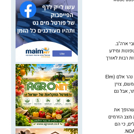
י ארה"ב.
פונות ומידע
ודות רבות לאורך
רזולוציית האזהרות היא של קילומטרים בודדים: כך לדוגמה, באחד הבקרים השבוע התריעה המערכת על שיטפון חמור בנקודת המפגש של נהר אלם (Elm
 נהר אלם, שממוקמת במרחק אווירי של 9.5 קילומטרים משם, צוין
ר, אבל גם
ה שהופך את
 מצב הזרמים
אימיילים, כי הם