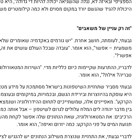
הספציפי ובאיזה לא, נגלה שהשגיאה יכולה להיות די גדולה", היא ט
היכולת להגיד שהגשם יורד במקום מסוים ולא כמה קילומטרים משם
"זה רק עניין של משאבים"
גבעתי, לעומתה, חושב אחרת. "יש גורמים באקדמיה שאומרים שלא נ
משמעית – אפשר", הוא אומר. "עובדה שבכל העולם עושים את זה, 
אפשר?".
לדבריו, ההתרעות שקיימות כיום כלליות מדי. "השירות המטאורולוג
טבריה? אילת?", הוא אומר.
גבעתי מסביר שתחזית השיטפונות בישראל מסתמכת על מידע מטאורו
היא עוסקת בהיווצרות ובירידת הגשם, ובכמויות, במיקומים ובעוצמ
הקרקע". מאפיינים אלה, שמשתייכים לתחום ההידרולוגיה ושנמצא
בין מדבר יהודה לים המלח עלולים לגרום לשיטפון – אבל אותה כמו
הרכיבים: את המטאורולוגיה, שאת הנתונים שלה אפשר לקחת מהשיר
תנועת המים על פני הקרקע: כמה יזרום ואיפה", הוא אומר.
לדברי גבעתי, את התחזית שנוצרת משילוב הנתונים יש להנגיש לציב