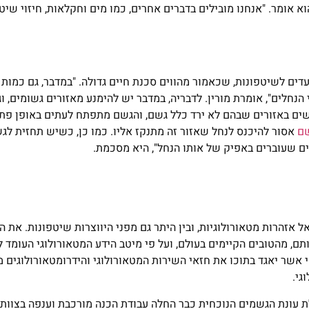
וא אומר. "אנחנו מובילים בדברים אחרים, כמו מים וחקלאות, חיזוי שיט
עדים לשיטפונות, שכאמור מהווים סכנת חיים גדולה. "במדבר, גם כמות 
חלים", אומרת מורין. לדבריה, במדבר יש להימנע מאזורים גשומים, וג
ים באזורים שבהם לא ירד כלל גשם, והגשם מתפתח לעתים באופן ‏פתא
ם
אסור להיכנס לנחל שאזור זה מתנקז אליו. כמו כן, כשיש תחזית לג
ים שעוברים באפיק של אותו הנחל", היא מסכמת.
 אזהרות מטאורולוגיות, ובין היתר גם מפני היווצרות שיטפונות. את ה
, מהטובים הקיימים בעולם, ועל פי מיטב הידע המטאורולוגי העומד 
 אשר יאגד בתוכו את חזאי השירות המטאורולוגי והידרומטאורולוגים 
גי.
עונת הגשמים הנוכחית כבר החלה עבודת הכנה מורכבת וענפה בצוותי