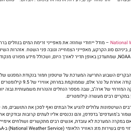
National 
– מודל ייחודי שחוזה את מאפייני זרימת המים בנחלים ברחב
ביניהם סוג הקרקע, מאפייני הצמחייה וגובה פני השטח. אזהרות השיט
שמפעיל NOAA, שמתעדכן באופן תדיר לאורך היום, ושכולל מידע מפורט מנק
River) עם נהר ג'יימס (James River) שבדקוטה הדרומית – אך בנקודה אחרת על
ה המזרחי של ארה"ב, שבה מספר הנחלים והנהרות משמעותית גבוה יות
טן במקרים רבים מעשרה קילומטרים.
באזורים רבים השיטפונות עלולים להגיע אל הבתים ואף לסכן את התושבים, מ
מור ב'מועדפים' בדפדפן, והם נכנסים אליו לעתים קרובות ובודקים את
ר שלהם", אומרת סוזן ביוקנן מצוות יחסי הציבור של NOAA. "אם במקרה המערכת לא עובדת, אנשים רבים מתקשרים ושולחים 
יר הלאומי (National Weather Service) ב-NOAA.