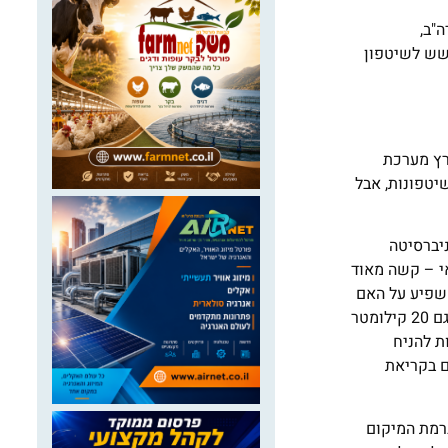
 אחרות בארה"ב,
חשש לשיטפון
רץ מערכת
יטפונות, אבל
יברסיטה
אי – קשה מאוד
משפיע על האם
יתרחש שיטפון או לא, ועל איזה מהנחלים השיטפון יציף. "אם למשל חזוי למחר שיטפון בנחל בדרום ים המלח, הוא בקלות יכול להתרחש גם 20 קילומטר
ת להניח
ם בקריאת
רמת המיקום