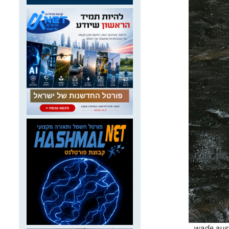
 – יותר מהוריקנים, רעידות אדמה או צונאמי. תצלום: wade austin ellis –