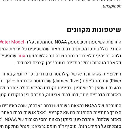
unsplash
שיטפונות מקוונים
התרעות השיטפונות שמספק NOAA מסתמכות על ה-
Water Model
המודל כולל בתוכו משתנים רבים מאוד שמשפיעים על זרימת המים, 
נלווה רב זמינים לציבור הרחב בצורה נוחה לשימוש ב
אתר
כל אחד מנהרות ונחלי המדינה בטווחי זמן קצרים וארוכים.
במערכת שאין כל שיטפון. צפיפות נקודות המידע גדולה יותר בחלק
באזורים מדבריים יותר, כמו דרום אריזונה, המרחק בין הנקודות ק
המערכת של NOAA נמצאת בשימוש נרחב בארה"ב, שבה 
הצורך בתחזיות מהימנות בנושא לקריטי. "אצל אנשים רבים האתר ש
באזו
סומכים על המידע הזה", מוסיף ד"ר תומס גרציאנו, מנהל מחלקת חיזוי מים בשירות מזג האוו