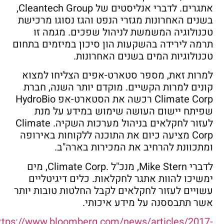
אתגרים. לדברי אנליסטים של Cleantech Group,
בשנים האחרונות מגזרי הנפט והגז נסוגו מרכישת
טכנולוגיה המשמשת לניהול שפכים. מגמה זו
תרמה לירידה בהשקעות הון סיכון במיזמים בתחום
טכנולוגיות המים בשנים האחרונות.
למרות זאת, מספר סטארט-אפים הצליחו למצוא
קונים למרות הקשיים. מוקדם יותר השנה, חברת
Climate Corp רכשה את הסטארט-אפ HydroBio
שפיתח יישום העושה שימוש במידע על מנת
לעזור לחקלאים בניהול מערכות השקיה. Climate
Corp מציעה כיום את התוכנה ללקוחות באירופה
ומתכוונת להרחיב את המכירות בארה"ב.
לדברי Mike Stern, מנכ"ל .Climate Corp, מים
ימשיכו להוות אתגר לחקלאות. כלים דיגיטליים
עשויים לעזור לחקלאים לקבל החלטות טובות יותר
אשר תתבססנה על מידע איכותי.
https://www.bloomberg.com/news/articles/2017-