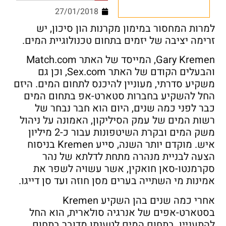
27/01/2018
למרות המחסור במימון מקרנות הון סיכון, יש
זרימה יציבה של יזמים בתחום טכנולוגיית המים.
Gary Kremen, המייסד של האתר Match.com
והבעלים הקודם של האתר Sex.com, וכן גם
משקיע סדרתי, מעוניין להיכנס לתחום המים. היזם
החל להשקיע בחברות סטארט-אפ בתחום המים
כבר לפני כמה שנים, היום הוא חבר נבחר של
רשות המים של עמק הסיליקון, האמונה על ניהול
משק המים ובקרת השיטפונות עבור כ-2 מיליון
איש. מוקדם יותר השנה, סייע Kremen בניסוח
הצעה לבניית מנהרה מתחת לדלתא של נהר
סקרמנטו-סאן חואקין, אשר עשויה לשפר את
אמינות מי השתייה בערים מסן חוזה ועד סן דייגו.
אחרי כמה שנים בהן השקיע Kremen
בסטארט-אפים של אנרגיה סולארית, הוא החל
להתעניין בתחום המים לטענתו מדובר בתחום