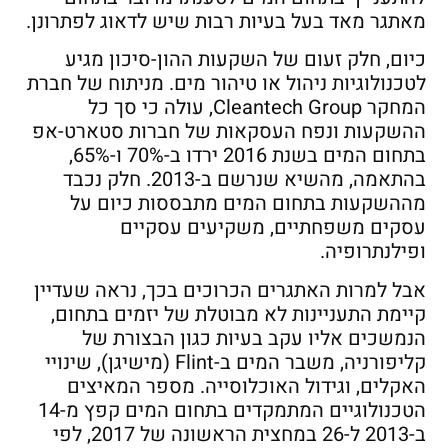
מאתגר מאד בעל בעיות רבות שיש לדאוג לפתרונן.
כיום, חלק זעום של השקעות ההון-סיכון מגיע
לטכנולוגיות ניהול או טיהור מים. מניתוח של חברת
המחקר Cleantech Group, עולה כי סך כל
ההשקעות ונפח העסקאות של חברות סטארט-אפ
בתחום המים בשנת 2016 ירדו ב-70% ו-65%,
בהתאמה, מהשיא שנרשם ב-2013. חלק נכבד
מההשקעות בתחום המים מתבססות כיום על
עסקים משפחתיים, משקיעים עסקיים
ופילנתרופיה.
אבל למרות האתגרים הכרוכים בכך, נראה שעדיין
קיימת התעניינות לא מבוטלת של יזמים בתחום,
הנמשכים אליו עקב בעיות כגון הבצורת של
קליפורניה, משבר המים ב-Flint (מישיגן), שינויי
האקלים, וגידול האוכלוסייה. מספר המאיצים
הטכנולוגיים המתמקדים בתחום המים קפץ מ-14
ב-2013 ל-26 במחצית הראשונה של 2017, לפי