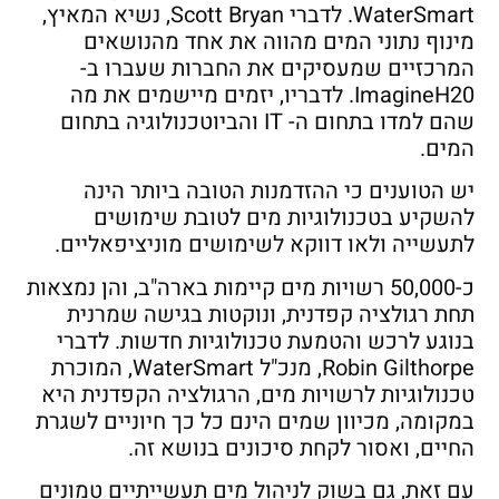
WaterSmart. לדברי Scott Bryan, נשיא המאיץ,
מינוף נתוני המים מהווה את אחד מהנושאים
המרכזיים שמעסיקים את החברות שעברו ב-
ImagineH20. לדבריו, יזמים מיישמים את מה
שהם למדו בתחום ה- IT והביוטכנולוגיה בתחום
המים.
יש הטוענים כי ההזדמנות הטובה ביותר הינה
להשקיע בטכנולוגיות מים לטובת שימושים
לתעשייה ולאו דווקא לשימושים מוניציפאליים.
כ-50,000 רשויות מים קיימות בארה"ב, והן נמצאות
תחת רגולציה קפדנית, ונוקטות בגישה שמרנית
בנוגע לרכש והטמעת טכנולוגיות חדשות. לדברי
Robin Gilthorpe, מנכ"ל WaterSmart, המוכרת
טכנולוגיות לרשויות מים, הרגולציה הקפדנית היא
במקומה, מכיוון שמים הינם כל כך חיוניים לשגרת
החיים, ואסור לקחת סיכונים בנושא זה.
עם זאת, גם בשוק לניהול מים תעשייתיים טמונים