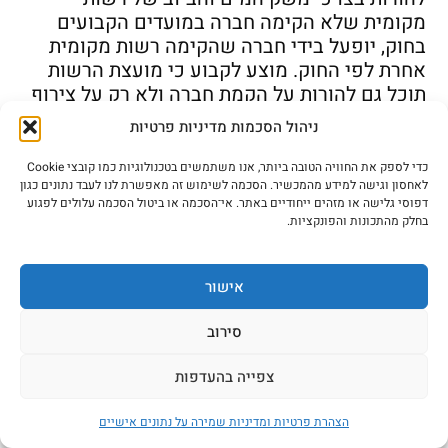
מקומית שלא הקימה חברה במועדים הקבועים
בחוק, יופעל בידי חברה שהקימה רשות מקומית
אחרת לפי החוק. מוצע לקבוע כי מועצת הרשות
תוכל גם להורות על הקמת חברה ולא רק על צירוף
לתחום רשות מקומית אחרת.
ניהול הסכמות מדיניות פרטיות
כמו כן, לענין סעיף 6א(ג) המוטמע בסעיף 6(ח)
כדי לספק את החוויה הטובה ביותר, אנו משתמשים בטכנולוגיות כמו קובצי Cookie
בנוסחו כיום, הקובע כי ניתן לפטור רשות מקומית
לאחסון וגישה למידע מהמכשיר. הסכמה לשימוש זה מאפשרת לנו לעבד נתונים כגון
מהחובה להקים תאגיד לפי החוק, מוצע להוסיף
דפוסי גלישה או מזהים ייחודיים באתר. אי־הסכמה או ביטול הסכמה עלולים לפגוע
בחלק מהתכונות והפונקציות.
למנגנון השרים הקבוע שם גם את שר האנרגיה
והמים בהיותו השר האחראי על החוק כך ששר
האנרגיה והמים, כשר האחראי על החוק, בהסכמת
אישור
שר האוצר ושר הפנים ובאישור ועדת הכלכלה של
הכנסת יהיה רשאי לפטור רשות מקומית מהוראות
סירוב
הסעיף.
צפייה בהעדפות
סעיף 4
סעיף 9 לחוק קובע כי עם הקמת
החברה תעביר אליה הרשות המקומית את כל
הצהרת פרטיות ומדיניות שמירה על נתונים אישיים
זכויותיה בנכסים התפעוליים ששימשו ערב הקמת