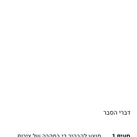
דברי הסבר
סעיף 1
מוצע להבהיר כי במקרה של צירוף