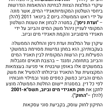
עיקרי המלצות הצוות לבחינת ההתאמות הנדרשות
ביחסי השלטון המקומיותאגידי המים, אשר מונה
על ידי ראש הממשלה ביום 2 בינואר 2011 (להלן
–
"ועדת ניסן
"), במטרה לבחון את טענות השלטון
המקומי לעניין ניהול משק המים והביוב על ידי
תאגידי מיםוביוב והקמת תאגידי מים וביוב.
עיקרן של המלצות ועדת ניסן והחלטת הממשלה
בעקבותיהן, הוא במתן גמישות מסוימת בממשקי
הפעילות בין הרשות המקומית לבין תאגיד המים
והביוב בתחומה, ומנגד – בהצבת תנאים ומגבלות
בממשקים אלו באופן שיבטיח אי פגיעה בעצמאות
המקצועית של התאגיד וביכולתו להפעיל את משק
המים והביוב כמשק כספים סגור ובמילוי חובותיו
לפי כל דין. במסגרת יישום החלטת הממשלה מוצע
לתקן את
חוק תאגידי מים וביוב, תשס"א-2001
(להלן –
"החוק"
).
התיקון לחוק עוסק, בקביעת סוגי עסקאות