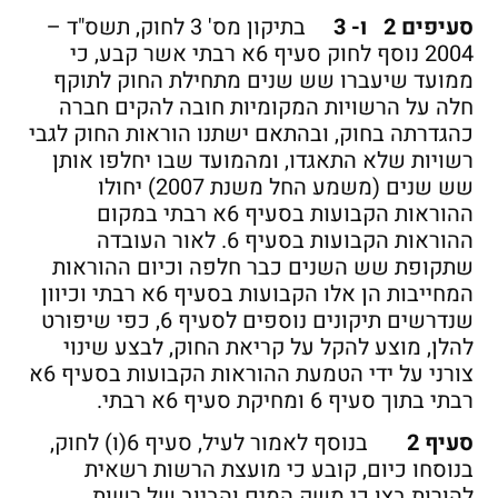
סעיפים 2 ו- 3
בתיקון מס' 3 לחוק, תשס"ד –
2004 נוסף לחוק סעיף 6א רבתי אשר קבע, כי
ממועד שיעברו שש שנים מתחילת החוק לתוקף
חלה על הרשויות המקומיות חובה להקים חברה
כהגדרתה בחוק, ובהתאם ישתנו הוראות החוק לגבי
רשויות שלא התאגדו, ומהמועד שבו יחלפו אותן
שש שנים (משמע החל משנת 2007) יחולו
ההוראות הקבועות בסעיף 6א רבתי במקום
ההוראות הקבועות בסעיף 6. לאור העובדה
שתקופת שש השנים כבר חלפה וכיום ההוראות
המחייבות הן אלו הקבועות בסעיף 6א רבתי וכיוון
שנדרשים תיקונים נוספים לסעיף 6, כפי שיפורט
להלן, מוצע להקל על קריאת החוק, לבצע שינוי
צורני על ידי הטמעת ההוראות הקבועות בסעיף 6א
רבתי בתוך סעיף 6 ומחיקת סעיף 6א רבתי.
סעיף 2
בנוסף לאמור לעיל, סעיף 6(ו) לחוק,
בנוסחו כיום, קובע כי מועצת הרשות רשאית
להורות בצו כי משק המים והביוב של רשות