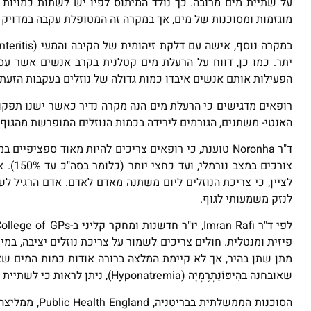
על שתיית מים מרובה. כך נולד המיתוס לפיו יש לשתות כמויות 
מוגזמות ומסוכנות של מים, אך במקרה זה המטופלת עקבה במדויק 
הפעילות אותם אנשים איבדו כמות גדולה של נוזלים בעקבות הזעת י
רופאים מדגישים כי הרעלת מים הנה מקרה נדיר כאשר ישנו תפקוד 
האנטי- משתנים, הגורמים לירידה בכמות הנוזלים המופרשת מהגוף 
ד"ר Noronha טוענת, כי רופאים צריכים להיות מאוד ספ
לציין, כי צריכת הנוזלים ליום משתנה מאדם לאדם. אדם הרגיל לש
לנזק משמעותי לגוף.
פיזית ומנטלית. חולים צריכים לשמור על צריכת נוזלים יציבה, במ
מתן שתן בהיר, אך לא קיימת המלצה ברורה אודות כמות המים ש
שאובחנה בהִיפּוֹנַתְרֶמְיָה (Hyponatremia), ניתן לראות כי לשתיית מים מופרזת עלולות להיות השלכות משמעותיות.