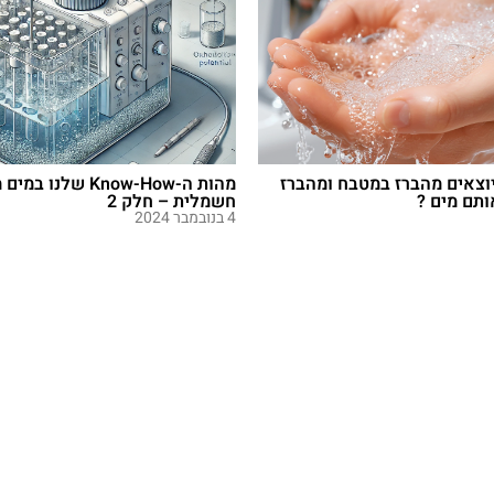
וצאים מהברז במטבח ומהברז
מהות ה-Know-How שלנו
תם מים ?
חשמלית – חלק 2
4 בנובמבר 2024