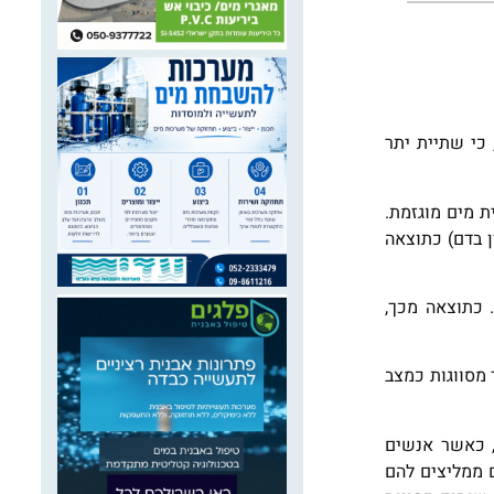
כי שתיית יתר
יה והסכנה בשתיית מים מוגזמת.
H; רמות נמוכות מן הרגיל של נתרן בדם) כתוצאה
 כתוצאה מכך,
תרן נמוכות בגופה, 123 מילימול לליטר , אשר מסווגות כמצב
פי ד"ר Maryann Noronha, רופאת חירום בלונדון אשר הייתה שותפה למחקר שהתפרסם אודות המטופלת ב- BMJ Case Reports, כאשר אנשים
ם ממליצים להם