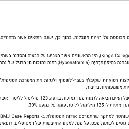
מבוססת על ראיות מוגבלות. בתוך כך, ישנם רופאים אשר מזהירים, 
רופאים בבית חולים בלונדון (King's College Hospital NHS Foundation Trust), היו הראשונים אשר הצביעו על הבע
זאת, לאחר שטיפלו באישה בת 59 עם דלקת בדרכי השתן, אשר אובחנה בהִיפּוֹנַתְרֶמְיָה (yponatremia
ות רפואיות שקיבלה בעבר-"לשטוף ולנקות את המערכת הפנימית".
ות משמעותיות בדיבור.
בדיקות רפואיות שבוצעו על המטופלת הראו, כי הצריכה המוגברת של המים הביאה לרמות נ
 עומד על כמעט 30%.
ל
ם נוטים לשתות מעט. על מנת למנוע התייבשות של המטופלים, רופאי