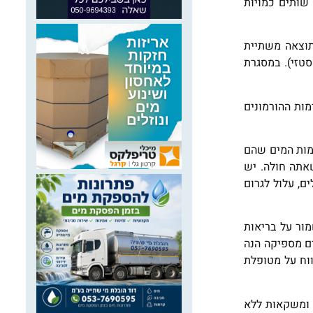
 שותים כמויות
ַתְרֶמְיָה (Hyponatremia) ומתה, ככל הנראה כתוצאה משתיית
ים קטלנית בקרב אנשים אשר עסקו בפעילות גופנית, תוך שימוש בסמים מסוג MDMA (ecstasy; אקסטזי). במסגרת
מות ההורמונים
 כמות המים שהם
 150%). אם אתה שותה 3 ליטר ביום בדרך כלל, אינך צריך לשתות 6 ליטר כשאתה חולה. יש
ם, עלול לגרום
חית על מנת לשמור על בריאות
ים מספיקה הנה
וח על מטופלת
לל מים, חלב דל שומן ומשקאות ללא