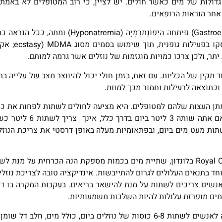
גדולות של מים כאשר חולים. יש לציין, כי רוב המטופלים לא באמת
אחר הוראות הרופאים.
במקרה נוסף, אישה עם דלקת זיהומית של הקיבה והמעי (Gastroenteritis) פיתחה הִיפּוֹנ
יתר. כמו כן, דווח על הרעלת מ
תר, ולכן צרכו כמויות מוגזמות של נוזלים אשר גרמה למותם.
תקין של הכליות. עם זאת, בזמן חולי יכול להיווצר מצב של עלייה בר
וכתוצאה לרעילות וחמור מכך למוות.
ציפיים במתן העצות שלהם למטופלים. היא מציעה לחולים לשתות לפחות את
צורכים במצב נורמלי, ועד כחצי יותר (כלומר בסה"כ עד
תות מעט מים ביום, ובפתאומיות מעלה באופן דרסטי את צריכת הנוזלי
לפי ד"ר Imran Rafi, יו"ר חדשנות ומחקר קליני ב-Royal College of GPs בלונדון, שתיית מים בכמות מספקת הנה הכר
יוחד בתנאים העלולים לגרום להתייבשות. אינדיקציה טובה לצריכת נוזל
אנשים צריכים לשתות על מנת להישאר בריאים. בעקבות המקרה בו דו
הסוכנות הממשלתית בבריטניה, Public Health England, ממליצה לאנשים לשתות 6-8 כוסות של נוזלים ביום, כו