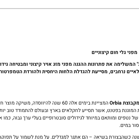
פני גלי חום קיצוניים
המשלימה את פתרונות ההגנה מפני מזג אויר קיצוני ומבטיחה גידול
איים נרחבים, מסייעת להגדלת הלחות היחסית ולהורדת הטמפרטור
קבוצת
Orbia
המציינת בימים אלה 60 שנה להיווסדה, משיקה מוצ
ית המוגנת בפטנט, אשר תסייע לחקלאים בארץ ובעולם להתמודד טוב יות
 נטפים ומותאם במיוחד לגידולים סובטרופיים בעלי ערך גבוה, כמו אבו
סור במים.
שנה כשהבצורת בשיאה – הם אתגר למגדלים. על מנת לשמור על תפוקת