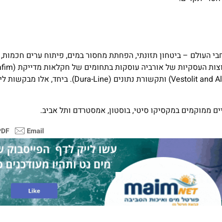
 העולם – ביטחון תזונתי, הפחתת מחסור במים, פיתוח ערים חכמות, 
ותשתיות (Wavin), פלואור (Koura), פתרונות פולימרים (Vestolit and Alphagary) ותקשורת נתונ