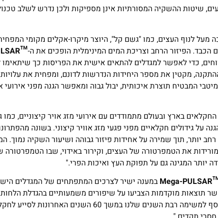
ים, שיטות ההשקיה המסורתיות אינן מספיקות ולכן נדרש לשלב טכנול
 מעל לנוף העצים, כמו "גשם קל", היוצר מיקרו-אקלים מקומי המפחית
 הכבד. הפיזור הרחב וצריכת המים המינימלית הופכים את ה-
™
ULSAR
רווחים, כדי לאפשר למגדלים להתאים אישית את הפריסות כך שיתאימו ל
תקנה, מקטין את מספר היחידות הנדרשות לדונם, ומפחית את עלויות
יטבי המבטיח תוצרת איכותית, יבול גבוה ומאפשר הגנה מפני אירועי א
החקלאים בארץ ובעולם מתמודדים עם אירועי מזג אויר קיצוניים, כמו ג
נה על גידולים חקלאיים מפני פגעי מזג אוויר קיצוני. בשונה מהפתרונו
חב יותר, תוך שמירה על אחידות פיזור גבוהה ושיעור השקיה נמוך. ה
מורידות את הטמפרטורה של העצים, וקירור באידוי, שבו הטמפרטורה ש
יותר המגינה גם על תפוקת העץ ואיכות הפרי."
-
Mega-PULSAR
במענה ישיר לצרכים המתפתחים של המגדלים הישר
קלאים בעולם. ההתקנות הראשוניות החלו באביב 2025, כאשר תוצאות מוקדמות הצביעו על שיפורים משמעותיים בהגדלת ה
ובהורדת הטמפרטורה ברחבי המטעים. מוצר חדשני זה הוא ביטוי נוסף למשימה רבת השנים שלנו במשך
חסרי תקדים."