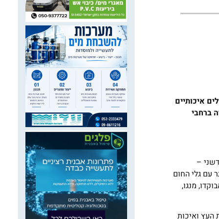
ים איכותיים
ה ברחבי
ר חדשני –
ר עם גלי החום
קדו, מנגו,
 העץ ואיכות