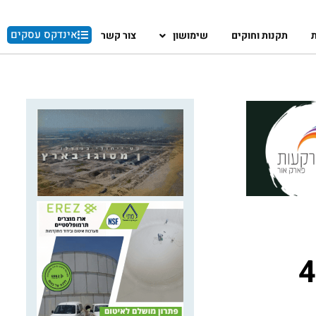
אינדקס עסקים
ת
תקנות וחוקים
שימושון
צור קשר
ו וליצ'י גם ב-40