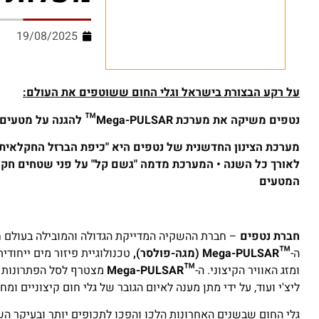
19/08/2025
על רקע הבצורת בישראל וגלי החום ששוטפים את העולם:
נטפים משיקה את מערכת
Mega-PULSAR™
להגנה על מטעים מ
מערכת הצינון החדשנית של נטפים היא "כיפת הברזל החקלאית" 
לאורך כל השנה • המערכת מדמה "גשם קל" על פני שטחים חקל
המטעים
חברת נטפים
– חברת ההשקיה המדייקת הגדולה והמובילה בעולם
מ
ה-
™
Mega-PULSAR
(מגה-פולסר),
טכנולוגיית פיזור מים ייחוד
ומזג האוויר הקיצוני. ה-
™
Mega-PULSAR
מצטרף לסל הפתרונות של
ליצ'י ועוד, על ידי מתן מענה לאיום הגובר של גלי חום קיצוניים ומח
גלי החום שבשנים האחרונות הלכו והפכו לתכופים יותר ובעיקר ה