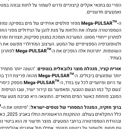
הפרי גם בתנאי אקלים קיצוניים נדרש לשמור על לחות גבוהה במטע
ואמצעים חדשניים.
ה
-™
Mega-PULSAR
מפזר פולסים אחידים של מים בספיקה נמוכה
הטמפרטורה ומעלה את הלחות על מנת להגן על הגידולים מפני החום
לפתרון ייחודי מסוגו. המערכת תומכת במגוון ספיקות, תצורות ומ
ולטופוגרפיה הספציפיים של המטע. העיצוב המודולרי מפשט את הה
השוטפות. יתרונות אלה הופכים את ה-
™
Mega-PULSAR
לפתרון מ
בעתיד.
אורית קציר,
מנהל
ת מוצר גלובאלית ב
נטפים
: "השנה יותר מתמיד 
יותר שפוגעים ביבולים. ה-
™
Mega-PULSAR
מהווה פריצת דרך בהג
עד היום ומיועדים לכל עץ בודד, ה-
™
Mega-PULSAR
מספק כיסוי ר
'גשם קל' כמו הגשם הטבעי, ומאפשר גם קירור ישיר, שבו הטיפות 
הסובב פוחתת כאשר המים מתאדים. התוצאה היא סביבת מטע עמידה 
ברוך חזקיה, המנהל המסחרי של נטפים-ישראל:
"פיתחנו את ה
™
כלל הח
עם פחות, ולשמור על ביטחון תזונתי, אפילו מול אתגרים אקלימיים 