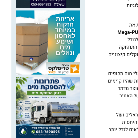
וגיות
 את
Mega-P
גודל
 התחזוקה
קלים קיצוניים
לי חום תכופים
ת שהיו קיימים
מוצר מדמה
ל האוויר
אלים ושל
לחות היחסית
 60 השנים האחרונות לסייע לחקלאים לגדל יותר