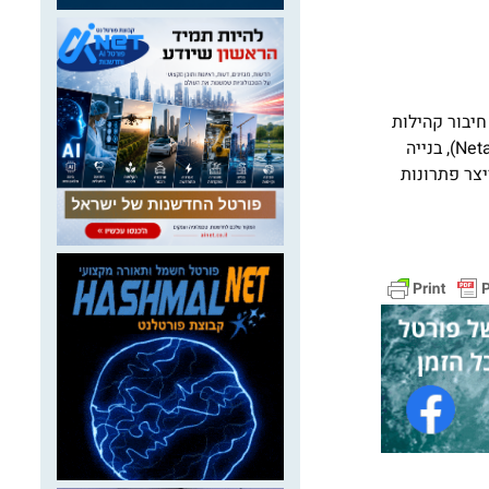
חיבור קהילות
לתשתיות נתונים והרחבת הגישה לבריאות ואיכות חיים. חמש הקבוצות העסקיות של אורביה עוסקות בתחומים של חקלאות מדייקת (Netafim), בנייה
ים (Dura-Line). ביחד, אלו מבקשות לייצר פתרונות