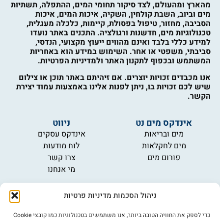
מהארץ ומהעולם, לצד סיקור תחומי המים, ההתפלה, תשתיות
מים וביוב, השבת קולחין, השקיה, איכות המים, איכות
הסביבה, מחזור, טיפול בפסולת, קיימות, כלכלה מעגלית,
טכנולוגיות מים, חדשנות ורגולציה. התכנים באתר נועדו
למידע כללי בלבד ואינם מהווים ייעוץ מקצועי, הנדסי,
סביבתי, משפטי או אחר. השימוש במידע הוא באחריות
המשתמש ובכפוף לתקנון האתר ולמדיניות הפרטיות.
אנו מכבדים זכויות יוצרים. אם זיהיתם באתר תוכן או צילום
שיש לכם זכויות בו, ניתן לפנות אלינו באמצעות עמוד יצירת
הקשר.
אינדקס מים נט
ניווט
מים ובריאות
אינדקס עסקים
מים לחקלאות
לוח מודעות
פורום מים
צרו קשר
מי אנחנו
מידע
ניהול הסכמות מדיניות פרטיות
תקנון
הרשמה לניוזלטר
כדי לספק את החוויה הטובה ביותר, אנו משתמשים בטכנולוגיות כמו קובצי Cookie