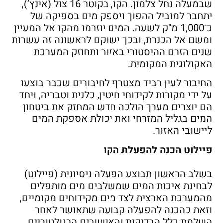
שבמעלה נחל צלמון. הקו, בקוטר 16 צול (אינץ’),
יתחבר למוביל ההפוך ויספק מים בספיקה של
כ־1,000 מ"ק לשעה. המים יוזרמו מהקו אל המעיין
ומשם אל הכנרת, ובכך ישוקם לראשונה זה עשרות
שנים הזרם ההיסטורי באזור ותחוזק המערכת
האקולוגית המקומית.
החיבור לעין רביד מצטרף לחיבורים שכבר בוצעו
על ידי מקורות לקידוחי חיטין, כלנית וטבריה, ויחד
הם יוצרים מערך הולכה חדש המחזק את ביטחון
המים בגליל המזרחי ואת יכולת אספקת המים
ליישובי האזור.
פיילוט הכנה להפעלת הקו
בשלב הראשון תבוצע הפעלה ניסיונית (פיילוט)
לבחינת איכות המים שמשלבים מים מותפלים
מהמערכת הארצית לצד מים מקידוחים מקומיים,
וזאת כהכנה להפעלה קבועה שתאושר לאחר
השלמת כלל הבדיקות והאישורים הרגולטוריים