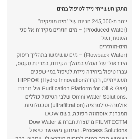
מתקן תעשייתי נייד לטיפול במים
יותר מ-245,000 חביות של "מים מופקים"
(
) – מים חוזרים מקידוח אל פני
Produced Water
השטח, ושל
מים-מוחזרים
) – מים ששימשו בתהליך ריסוק
Flowback Water
(
הידראולי של הסלע במהלך הקידוח, במדינת טקסס,
עברו טיפול ביחידה ניידת לטיפול במי-שפכים
תעשייתיים, הקרויה
HIPPO
® (
Hydro Innovation
Gas
&
Purification Platform for Oil
) של חברת
שלבי הטיפול כוללים
Omni Water Solutions
.
אולטרה-פילטרציה (
) וטכנולוגיות
ultrafiltration
ממברנת אוסמוזה הפוכה, בשם
DOW
מתוצרת חברת
Dow Water
&
FILMTECTM
Process Solutions
. המתקן מאפשר טיפול
ושימוש חוזר במים לריסוק הידראולי, ויתרונו בכך