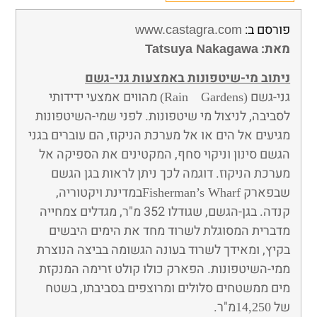
פורסם ב:
www.castagra.com
מאת:
Tatsuya Nakagawa
ניתוב מי-שיטפונות באמצעות גני-גשם
גני-גשם
מהווים אמצעי ידידותי
(Rain Gardens)
לסביבה, לניצול מי שיטפונות. לפני שמי-השיטפונות
מגיעים אל הים או אל מערכת הניקוז, הם עוברים בגני
הגשם סינון וניקוי סחף, המקטינים את הספיקה אל
מערכת הניקוז. דוגמה לכך ניתן לראות בגן הגשם
שבפארק
במדינת ויקטוריה,
Fisherman’s Wharf
קנדה. בגן-הגשם, שגודלו 352 מ"ר, מגדלים צמחייה
מדברית המסוגלת לשרוד מחד את הימים היבשים
בקיץ, ומאידך לשרוד בעונה הגשומה בביצה הנוצרת
ממי-השיטפונות. הפארק כולו קולט זרימה המנקזת
מים ממשטחים סלולים ומרוצפים בסביבתו, בשטח
של
מ"ר.
14,250