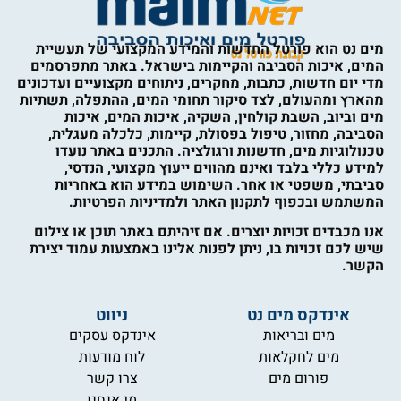
מים נט הוא פורטל החדשות והמידע המקצועי של תעשיית
המים, איכות הסביבה והקיימות בישראל. באתר מתפרסמים
מדי יום חדשות, כתבות, מחקרים, ניתוחים מקצועיים ועדכונים
מהארץ ומהעולם, לצד סיקור תחומי המים, ההתפלה, תשתיות
מים וביוב, השבת קולחין, השקיה, איכות המים, איכות
הסביבה, מחזור, טיפול בפסולת, קיימות, כלכלה מעגלית,
טכנולוגיות מים, חדשנות ורגולציה. התכנים באתר נועדו
למידע כללי בלבד ואינם מהווים ייעוץ מקצועי, הנדסי,
סביבתי, משפטי או אחר. השימוש במידע הוא באחריות
המשתמש ובכפוף לתקנון האתר ולמדיניות הפרטיות.
אנו מכבדים זכויות יוצרים. אם זיהיתם באתר תוכן או צילום
שיש לכם זכויות בו, ניתן לפנות אלינו באמצעות עמוד יצירת
הקשר.
אינדקס מים נט
ניווט
מים ובריאות
אינדקס עסקים
מים לחקלאות
לוח מודעות
פורום מים
צרו קשר
מי אנחנו