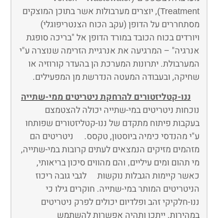
, יוצרים מערבולות אשר בתוכן המוצקים
Treatment)
מסתחררים על הדופן (עקב הכוח הצנטריפוגלי)
ויורדים בכוח הכובד במורד הדופן אל "בריכה סופגת
אנרגיה" – המרגיעה את אנרגיית הזרימה שנוצרה ע"י
המערבולת. יתרונות המערכת הן בהעדר קורוזיה או
שחיקה, ובעבודה המעטה הנדרשת מן המפעילים.
ננו-קטליזטורים להרחקת ניטריטים ממי-שתייה
נוכחות ניטריטים במי-שתייה יכולה להצטמצם
בעקבות פיתוח מתקדם של ננו-קטליזטורים שפותחו
ע"י מהנדסי כימיה ביוסטון, טקסס. ניטריטים הם
מזהמים מזיקים הנמצאים לעתים קרובות במי-שתייה,
מי תהום ומים עיליים
והם מהווים סיכון בריאותי,
,
כאשר קיימות הגבלות נוקשות לגבי גובה ריכוז
הניטריטים המותר במי-שתייה. חוקרים גילו כי
ננו-חלקיקי זהב ופלדיום יכולים לפרק ניטריטים
במהירות. ייתכן ותהיה אפשרות להשתמש