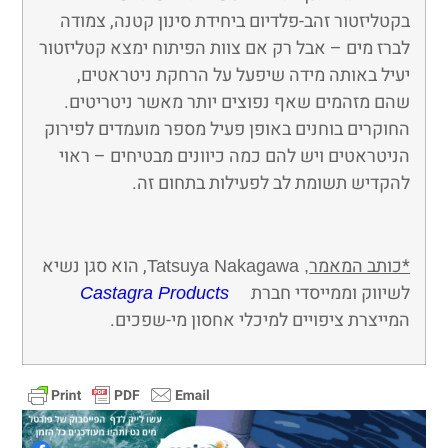
בקטליזטור זהב-פלדיום ביחידת סינון קטנה, צמודה
לברז מים – אבל רק אם צוות הפיתוח ימצא קטליזטור
יעיל באותה מידה שיפעל על הרחקת ניטראטים,
שהם מזהמים שאף נפוצים יותר מאשר ניטריטים.
החוקרים בוחנים באופן פעיל מספר מועמדים לפירוק
הניטראטים ויש להם כמה כיוונים מבטיחים – ראוי
להקדיש תשומת לב לפעילות בתחום זה.
*כותב המאמר
, הוא סגן נשיא
Tatsuya Nakagawa
,
לשיווק וממייסדי חברת
Castagra Products
המייצרת ציפויים למיכלי אחסון מי-שפכים.