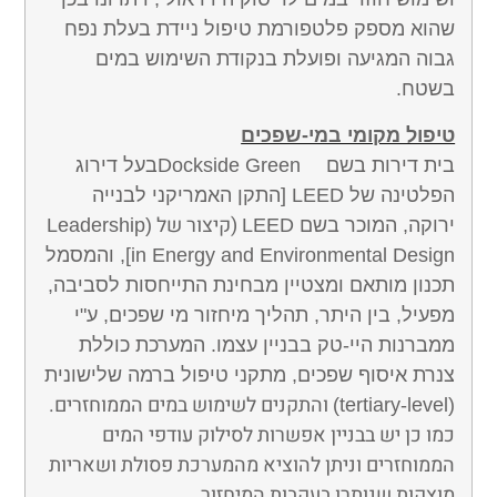
שהוא מספק פלטפורמת טיפול ניידת בעלת נפח
גבוה המגיעה ופועלת בנקודת השימוש במים
בשטח.
טיפול מקומי במי-שפכים
בית דירות בשם
Dockside Green
בעל דירוג
הפלטינה של
LEED
[התקן האמריקני לבנייה
(קיצור של
ירוקה, המוכר בשם
LEED
(Leadership
in Energy and Environmental Design
],
והמסמל
תכנון מותאם ומצטיין מבחינת התייחסות לסביבה,
מפעיל, בין היתר, תהליך מיחזור מי שפכים, ע"י
ממברנות היי-טק בבניין עצמו. המערכת כוללת
צנרת איסוף שפכים, מתקני טיפול ברמה שלישונית
והתקנים לשימוש במים הממוחזרים.
(tertiary-level)
כמו כן יש בבניין אפשרות לסילוק עודפי המים
הממוחזרים וניתן להוציא מהמערכת פסולת ושאריות
מוצקות שנותרו בעקבות המיחזור.