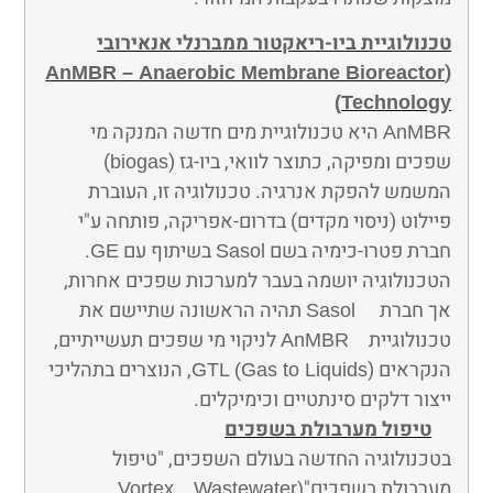
טכנולוגיית ביו-ריאקטור ממברנלי אנאירובי
(
AnMBR
–
Anaerobic Membrane Bioreactor
)
Technology
היא טכנולוגיית מים חדשה המנקה מי
AnMBR
שפכים ומפיקה, כתוצר לוואי, ביו-גז (
)
biogas
המשמש להפקת אנרגיה. טכנולוגיה זו, העוברת
פיילוט (ניסוי מקדים) בדרום-אפריקה, פותחה ע"י
חברת פטרו-כימיה בשם
בשיתוף עם
.
GE
Sasol
הטכנולוגיה יושמה בעבר למערכות שפכים אחרות,
אך חברת
תהיה הראשונה שתיישם את
Sasol
טכנולוגיית
לניקוי מי שפכים תעשייתיים,
AnMBR
הנקראים
), הנוצרים בתהליכי
GTL (Gas to Liquids
ייצור דלקים סינתטיים וכימיקלים.
טיפול מערבולת בשפכים
בטכנולוגיה החדשה בעולם השפכים, "טיפול
מערבולת בשפכים"
(Vortex Wastewater