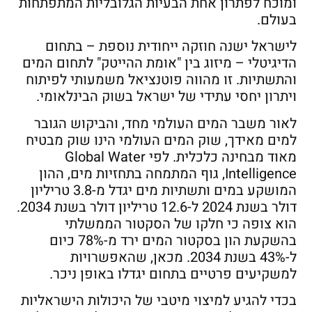
ומוכח לפתרון אחת הבעיות הגלובליות המתפתחות
בעולם.
לישראל ישנה חוזקה ייחודית נוספת – בתחום
הדיגיטלי – מיזוג בין "אומת ההייטק" לתחום המים
והתשתיות. זו מהווה פוטנציאל משמעותי לפיתוח
ויתרון יחסי עתידי של ישראל בשוק הבינלאומי.
לאור משבר המים העולמי מחד, והביקוש הגובר
למים מאידך, שוק המים העולמי הינו שוק מבטיח
מאוד מבחינה כלכלית. לפי Global Water
Intelligence, גוף המתמחה בתחזיות מים, ההון
המושקע במים ותשתיות מים יגדל מ-3.8 טריליון
דולר בשנת 2024 ל-12.6 טריליון דולר בשנת 2034.
הוא צופה כי חלקו של הסקטור הממשלתי
בהשקעת הון בסקטור המים ירד מ-78% כיום
ל-43% בשנת 2034. מכאן, שהאפשרויות
למשקיעים פרטיים בתחום יגדלו באופן ניכר.
בכדי להגיע למיצוי מיטבי של היכולות הישראליות