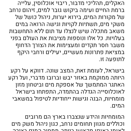
האקלים, תהליכי מדבור, ריבוי אוכלוסין, עלייה
ברמת החיים ועימה ביקוש גובר למים, זיהום נרחב
של מקורות המים, בירוא יערות, ניהול כושל של
משקי מים, תשתיות לקויות וגישה הרואה במים
משאב מתכלה שיש לנצלו עד תום ללא התחשבות
בעלויות. כל אלו ונוספות מציבות את העולם בפני
משבר חסר תקדים ומעצימות את הצורך הדחוף
במציאת פתרונות מעשיים, יעילים ורחבי היקף
לתופעה זו.
בישראל, לעומת זאת, המצב שונה. דווקא על רקע
היותה ממוקמת באזור יבש וברובו מדברי, ועל רקע
האתגר המתמשך של אספקת מים וביטחון מזון
לאוכלוסייה הגדלה בהתמדה, התפתחו בישראל
מומחיות, הבנה וגישות ייחודיות לטיפול במשאבי
המים.
המומחיות והידע שנצברו בארץ הם מרובים
וכוללים מגוון תחומים נרחב, כגון ניהול משק מים
לאומי באופן מקצועי ביותר, תמחור המים בצורה