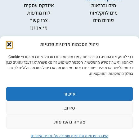
מים ובריאות
אינדקס עסקים
מים לחקלאות
לוח מודעות
פורום מים
צרו קשר
מי אנחנו
מידע
ניהול הסכמות מדיניות פרטיות
תקנון
הרשמה לניוזלטר
כדי לספק את החוויה הטובה ביותר, אנו משתמשים בטכנולוגיות כמו קובצי Cookie
פרסמו אצלנו
לאחסון וגישה למידע מהמכשיר. הסכמה לשימוש זה מאפשרת לנו לעבד נתונים כגון
דפוסי גלישה או מזהים ייחודיים באתר. אי־הסכמה או ביטול הסכמה עלולים לפגוע
הצהרת נגישות
בחלק מהתכונות והפונקציות.
מדיניות פרטיות
אישור
©כל הזכויות שמורות למים נט (נוסד בשנת 2007)
אתר: דיביין
סירוב
צפייה בהעדפות
הצהרת פרטיות ומדיניות שמירה על נתונים אישיים