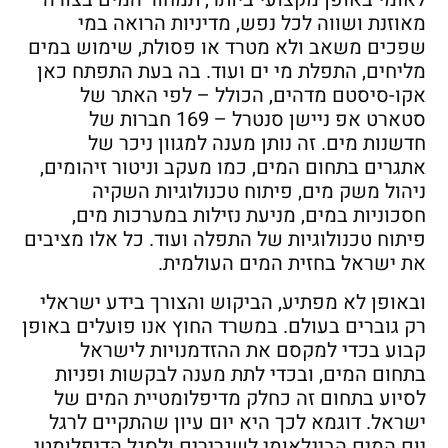
מאוזנת ושווה לכל נפש, מדיניות הרואה במי
שפכים משאב ולא מטרד או פסולת, שימוש במים
מליחים, התפלת מי ים ועוד. בה בעת התפתח כאן
אקו-סיסטם מדהים, הכולל – לפי האתר של
סטארט אפ ניישן סנטרל – 169 חברות של
חדשנות מים. זה נותן מענה למגוון ניכר של
אתגרים בתחום המים, כמו מעקב וניטור זיהומים,
ניהול משק מים, פיתוח טכנולוגיות השקיה
חסכוניות במים, מניעת נזילות במערכות מים,
פיתוח טכנולוגיות של התפלה ועוד. כל אלו מציבים
את ישראל בחזית המים העולמית.
ובאופן לא מפתיע, הביקוש והצורך בידע ישראלי
רק גוברים בעולם. במשרד החוץ אנו פועלים באופן
קבוע בכדי למקסם את ההזדמנויות לישראל
בתחום המים, ובכדי לתת מענה לבקשות ופניות
לסיוע בתחום זה כחלק מדיפלומטיית המים של
ישראל. דוגמא לכך היא יום עיון שהתקיים לרגל
יום המים הבינלאומי לשגרירים ולסגל הדיפלומטי