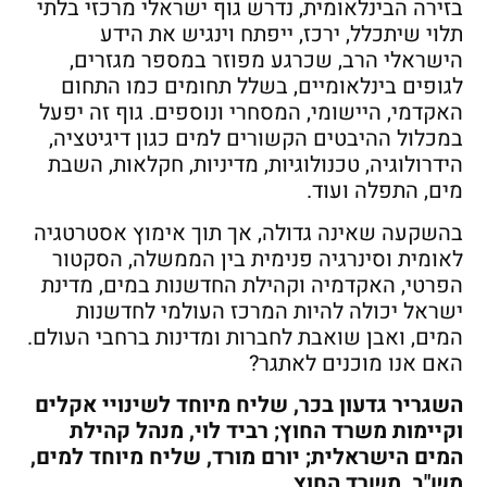
בזירה הבינלאומית, נדרש גוף ישראלי מרכזי בלתי
תלוי שיתכלל, ירכז, ייפתח וינגיש את הידע
הישראלי הרב, שכרגע מפוזר במספר מגזרים,
לגופים בינלאומיים, בשלל תחומים כמו התחום
האקדמי, היישומי, המסחרי ונוספים. גוף זה יפעל
במכלול ההיבטים הקשורים למים כגון דיגיטציה,
הידרולוגיה, טכנולוגיות, מדיניות, חקלאות, השבת
מים, התפלה ועוד.
בהשקעה שאינה גדולה, אך תוך אימוץ אסטרטגיה
לאומית וסינרגיה פנימית בין הממשלה, הסקטור
הפרטי, האקדמיה וקהילת החדשנות במים, מדינת
ישראל יכולה להיות המרכז העולמי לחדשנות
המים, ואבן שואבת לחברות ומדינות ברחבי העולם.
האם אנו מוכנים לאתגר?
השגריר גדעון בכר, שליח מיוחד לשינויי אקלים
וקיימות משרד החוץ; רביד לוי, מנהל קהילת
המים הישראלית; יורם מורד, שליח מיוחד למים,
מש"ב, משרד החוץ