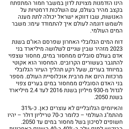
הינו הזדמנות מצוינת לדון במשבר חמור המתפתח
בקצב מהיר בעולם, עם השלכות דרמטיות על
האנושות, שבו דווקא ישראל יכולה לתת מענה
ולשמש דוגמה לעולם איך להתמודד עימו: משבר
המים העולמי.
דוח המים הגלובלי האחרון שפרסם האו"ם בשנת
2023 מזהיר שבין שניים לשלושה מיליארד בני
אדם בעולם סובלים ממחסור במים, מחסור שצפוי
להתגבר בעשורים הקרובים. המחסור הוא אקוטי
במיוחד בערים, שעל רקע תהליך העיור הגלובלי
מרכזות היום את מרבית אוכלוסיית העולם. מספר
בני האדם הסובלים ממחסור במים בערים צפוי
לגדול מ-930 מיליון בשנת 2016 לעד 2.4 מיליארד
בשנת 2050.
והאיומים הגלובליים לא עוצרים כאן. כ-31%
מהתמ"ג העולמי – כלומר כ-70 טריליון דולר – יהיו
חשופים לסיכון בשל מחסור במים עד 2050.
הביקוש למים עלה ב-40% ב-40 השנים האחרונות,