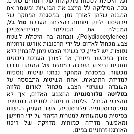
ועל היכולת לספוח מולקולות של חומרים שונים.
בכך, הסיליקה ג'ל מייצב את הבועיות ומשמר את
המבנה שלהן לאורך זמן. במסגרת המחקר של
פרופסור ילינק פותחה בהצלחה מערכת
סול ג'ל,
המכילה את הפולימר פולידיאצטילן
(Polydiacetylenee), ונבחנה בה היכולת לשנות
צבע מכחול לאדום על ידי תרכובות אורגנו-זרחניות
נפוצות. יש לציין, כי בשינוי הצבע ניתן להבחין ללא
צורך במכשור מיוחד, אך לצורך הערכת ריכוזים
נמוכים וביצוע הערכה כמותית של המזהם נדרש
מכשור. במסגרת המחקר נבחנו שיטות נוספות
למדידת התוצאות. אחת השיטות התבססה על
העובדה ששינוי הצבע מכחול לאדום מלווה
בפליטה פלורסנטית
מהצבע האדום, אך לא
מהצבע הכחול. פליטה זו ניתנת למדידה במכשיר
ספקטרוסקופיה פלורסנטית, אשר מעניק רגישות
בסיסית משמעותית למטרות הזיהוי על ידי החיישן
ומאפשר מדידה כמותית מדויקת של ריכוז
האורגנו-זרחניים במים.