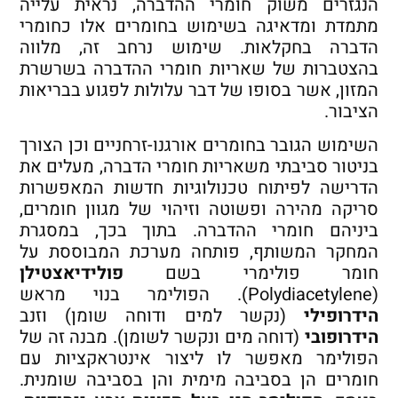
הנגזרים משוק חומרי ההדברה, נראית עלייה
מתמדת ומדאיגה בשימוש בחומרים אלו כחומרי
הדברה בחקלאות. שימוש נרחב זה, מלווה
בהצטברות של שאריות חומרי ההדברה בשרשרת
המזון, אשר בסופו של דבר עלולות לפגוע בבריאות
הציבור.
השימוש הגובר בחומרים אורגנו-זרחניים וכן הצורך
בניטור סביבתי משאריות חומרי הדברה, מעלים את
הדרישה לפיתוח טכנולוגיות חדשות המאפשרות
סריקה מהירה ופשוטה וזיהוי של מגוון חומרים,
ביניהם חומרי ההדברה. בתוך בכך, במסגרת
המחקר המשותף, פותחה מערכת המבוססת על
חומר פולימרי בשם
פולידיאצטילן
(Polydiacetylene). הפולימר בנוי מראש
הידרופילי
(נקשר למים ודוחה שומן) וזנב
הידרופובי
(דוחה מים ונקשר לשומן). מבנה זה של
הפולימר מאפשר לו ליצור אינטראקציות עם
חומרים הן בסביבה מימית והן בסביבה שומנית.