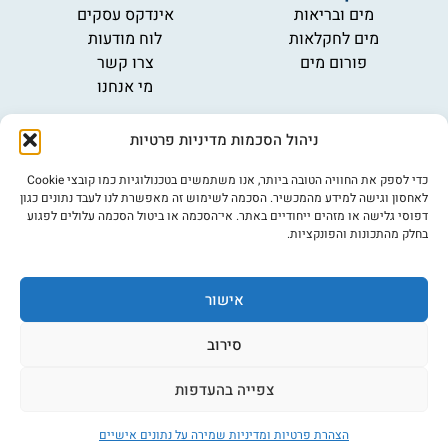
מים ובריאות
אינדקס עסקים
מים לחקלאות
לוח מודעות
פורום מים
צרו קשר
מי אנחנו
מידע
ניהול הסכמות מדיניות פרטיות
תקנון
הרשמה לניוזלטר
כדי לספק את החוויה הטובה ביותר, אנו משתמשים בטכנולוגיות כמו קובצי Cookie
פרסמו אצלנו
לאחסון וגישה למידע מהמכשיר. הסכמה לשימוש זה מאפשרת לנו לעבד נתונים כגון
דפוסי גלישה או מזהים ייחודיים באתר. אי־הסכמה או ביטול הסכמה עלולים לפגוע
הצהרת נגישות
בחלק מהתכונות והפונקציות.
מדיניות פרטיות
אישור
©כל הזכויות שמורות למים נט (נוסד בשנת 2007)
אתר: דיביין
סירוב
צפייה בהעדפות
הצהרת פרטיות ומדיניות שמירה על נתונים אישיים