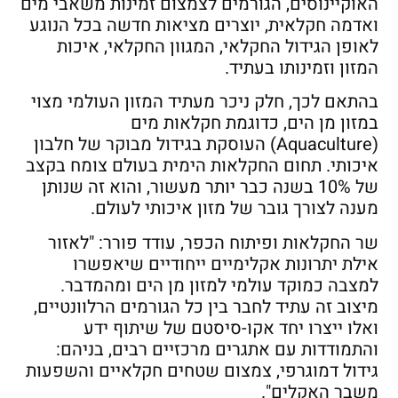
האוקיינוסים, הגורמים לצמצום זמינות משאבי מים
ואדמה חקלאית, יוצרים מציאות חדשה בכל הנוגע
לאופן הגידול החקלאי, המגוון החקלאי, איכות
המזון וזמינותו בעתיד.
בהתאם לכך, חלק ניכר מעתיד המזון העולמי מצוי
במזון מן הים, כדוגמת חקלאות מים
(Aquaculture) העוסקת בגידול מבוקר של חלבון
איכותי. תחום החקלאות הימית בעולם צומח בקצב
של 10% בשנה כבר יותר מעשור, והוא זה שנותן
מענה לצורך גובר של מזון איכותי לעולם.
שר החקלאות ופיתוח הכפר, עודד פורר: "לאזור
אילת יתרונות אקלימיים ייחודיים שיאפשרו
למצבה כמוקד עולמי למזון מן הים ומהמדבר.
מיצוב זה עתיד לחבר בין כל הגורמים הרלוונטיים,
ואלו ייצרו יחד אקו-סיסטם של שיתוף ידע
והתמודדות עם אתגרים מרכזיים רבים, בניהם:
גידול דמוגרפי, צמצום שטחים חקלאיים והשפעות
משבר האקלים".