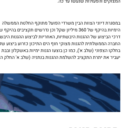
המצוקים והפעולות שנעשו עד כה.
דרכי הביצוע של ההגנות היבשתיות, האחריות לביצוע ההגנות היבש
החברה הממשלתית להגנות מצוקי חוף הים התיכון כזרוע ביצוע ש
בחלקו הצפוני (שלב א'), כמו כן בוצעו הגנות ימיות באשקלון ובבת
יעביר את יתרת התקציב להשלמת ההגנות בנתניה (שלב א' החלק הדרומי) בסך 91