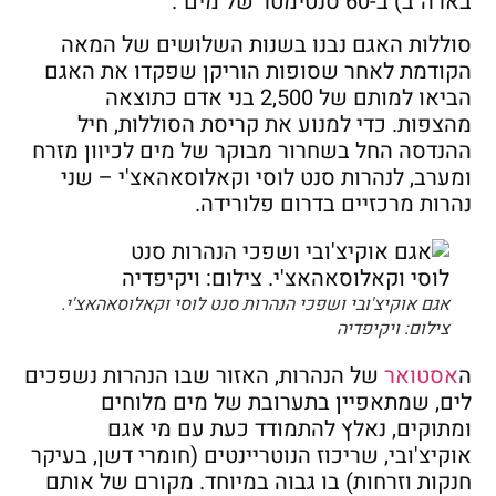
בארה"ב) ב-60 סנטימטר של מים".
סוללות האגם נבנו בשנות השלושים של המאה
הקודמת לאחר שסופות הוריקן שפקדו את האגם
הביאו למותם של 2,500 בני אדם כתוצאה
מהצפות. כדי למנוע את קריסת הסוללות, חיל
ההנדסה החל בשחרור מבוקר של מים לכיוון מזרח
ומערב, לנהרות סנט לוסי וקאלוסאהאצ'י – שני
נהרות מרכזיים בדרום פלורידה.
אגם אוקיצ'ובי ושפכי הנהרות סנט לוסי וקאלוסאהאצ'י.
צילום: ויקיפדיה
ה
אסטואר
של הנהרות, האזור שבו הנהרות נשפכים
לים, שמתאפיין בתערובת של מים מלוחים
ומתוקים, נאלץ להתמודד כעת עם מי אגם
אוקיצ'ובי, שריכוז הנוטריינטים (חומרי דשן, בעיקר
חנקות וזרחות) בו גבוה במיוחד. מקורם של אותם