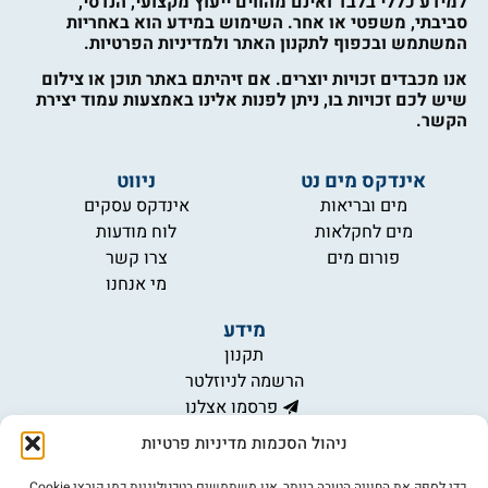
למידע כללי בלבד ואינם מהווים ייעוץ מקצועי, הנדסי,
סביבתי, משפטי או אחר. השימוש במידע הוא באחריות
המשתמש ובכפוף לתקנון האתר ולמדיניות הפרטיות.
אנו מכבדים זכויות יוצרים. אם זיהיתם באתר תוכן או צילום
שיש לכם זכויות בו, ניתן לפנות אלינו באמצעות עמוד יצירת
הקשר.
אינדקס מים נט
ניווט
מים ובריאות
אינדקס עסקים
מים לחקלאות
לוח מודעות
פורום מים
צרו קשר
מי אנחנו
מידע
תקנון
הרשמה לניוזלטר
פרסמו אצלנו
הצהרת נגישות
ניהול הסכמות מדיניות פרטיות
מדיניות פרטיות
כדי לספק את החוויה הטובה ביותר, אנו משתמשים בטכנולוגיות כמו קובצי Cookie