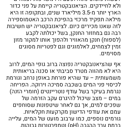
ולא לחיידקים. הציאנובקטריה קיימת על פני כדור
הארץ יותר מ-3.5 מיליארד שנים, ובתקופה זו היא
מילאה תפקיד מרכזי בהפיכת הרכב האטמוספירה
לזה שאנו מכירים כיום. לציאנובקטריה יש חשיבות
רבה גם במחזור החנקן, בשל יכולתה לקבע
(לספוח) חנקן מהאוויר ולהפוך אותו למקור מזון
זמין לצמחים, לאלמוגים וגם לפטריות מסוגים
מסוימים.
אף שהציאנובקטריה נפוצה ברוב גופי המים, לרוב
היא לא מהווה מטרד סביבתי או סכנה בריאותית
משמעותית – עד שהיא פורחת באופן נרחב וגורמת
לכיסוי פני המים בשכבה סמיכה וירוקה. הפריחה
נגרמת בעיקר בשל עודף נוטריינטים (חומרי הזנה)
במים – מצב שיכול להיגרם עקב הזרמה של
שפכים למים, אך גם לאחר שיטפונות שסוחפים
עמם את עודפי הדישון מקרקעות חקלאיות.
גורמים נוספים, כמו ערבוב מועט של המים, עלייה
ברמת ערך ההגבה (pH) וטמפרטורות גבוהות,