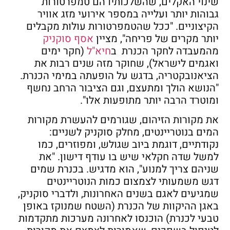
שינוי האקלים, שהשלכותיו הם טמפרטורות
גבוהות יותר ועלייה במספר אירועי מזג אוויר
הקיצוניים. "ככל שהטמפרטורות עולות מקבלים
יותר מקרים של פריחה", מציין
אסף סוקניק
מהמעבדה לחקר הכנרת ב
חיא"ל
(חקר ימים
ואגמים לישראל), שחוקר מזה שנים רבות את
הציאנובקטריה, בדגש על הופעתה במימי הכנרת.
"הנושא הולך ומתעצם, וגם הציבור הרחב נחשף
ומוטרד הרבה יותר מתופעות אלו".
את מקורות הזיהום, שגורמים להעשרת מקורות
המים בנוטריינטים, מחלק סוקניק לשניים:
נקודתיים, דוגמת ביוב שגולש, ומפוזרים, כמו
למשל שדה חקלאי שיש בו עודף דישון. "את
שניהם צריך למנוע", הוא מדגיש. בכנרת שמים
דגש משמעותי לצמצום כמות הנוטריינטים
שמגיעים לאגם בשנים האחרונות, ולדברי סוקניק,
באגן ההיקוות של הכנרת (השטח שמנוקז באופן
טבעי לכנרת) הוכנסו לאחרונה מערכות מתקדמות