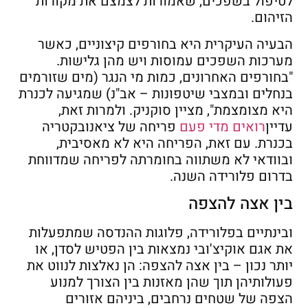
לטיפול בשפכים, שאמורות לצמצם את מקורות
הזיהום.
הבעיה העיקרית היא בחורפים קיצוניים, כאשר
מערכות השפכים עמוסות ויש מהן גלישות.
"בחורפים האחרונים, כמות מי הנגר (מים שזורמים
בנחלים ובמצבי שיטפונות – אב"נ) שמגיעה לכנרת
היא מצומצמת", מציין סוקניק. ולמרות זאת,
עדיין
רואים מדי פעם
פריחה של ציאנובקטריה
בכנרת. עם זאת, הפריחה היא לא מאסיבית,
ובוודאי לא משתווה בחומרתה לפריחה שמדווחת
בדרום פלורידה השנה.
בין אצה להצפה
ובינתיים בפלורידה, פלוגות ההנדסה שמתפעלות
את אגם אוקיצ'ובי נמצאות בין הפטיש לסדן, או
יותר נכון – בין אצה להצפה: הן נאלצות לנווט את
פעולותיהן תוך שהן מאזנות בין הצורך למנוע
הצפה של שטחים נרחבים, ביניהם אזורים