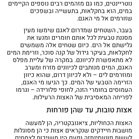
נוטריינטים, כמו גם מזהמים רבים נוספים הקיימים
במים, הוא בחקלאות, בתעשייה ובשפכים
שזורמים אל מי האגם.
בעבר, השטחים שמדרום לאגם שימשו מעין
מסננת טבעית לכל אותם חומרים ומנעו את
גלישתם אל הים. כיום שטחים אלה משמשים
לחקלאות, בעיקר גידול של קנה סוכר, וזרימת המים
לא מתאפשרת לכיוונם. במקרה של עליית מפלס
האגם, המים מנותבים לכיוונים מזרח ומערב
ומוזרמים לים – ולא לכיוון דרום, שהוא כיוון
הזרימה הטבעי של המים. כך הגיעו מי האגם,
העמוסים בחומרי הזנה, לחופי פלורידה – וגרמו
לפריחה המאסיבית של האצות הרעילות.
אצות טובות, עד שהן פורחות
האצות הכחוליות, ציאנובקטריה, הן למעשה
מושבות חיידקים שנקראים אצות כי הן מסוגלות
לעשות פוטוסינתזה ופעם היו משויכות לצמחים