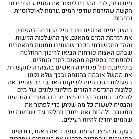
מיושבים, לבין ההכרח לעצור את המפגע הסביבתי
הקשה שהזרמת עודפי המים גורמת לאוכלוסיות
נרחבות.
במשך ימים ארוכים סירב חיל ההנדסה להפסיק
את הזרמת המים מהאגם, אך ההשלכות הקשות
וההד התקשורתי הכבד שהותירו תמונות מהאתרים
שבהם האצות פורחות הביאו לריכוך ההחלטה
ולהפחתה בספיקה מהאגם לתוך הנחלים.
בינתיים,
מושל
פלורידה האשים בהצהרה לתקשורת
את ממשל אובמה בהזנחה ובכך שלא נקטו
בפעולות ההכרחיות לשיקום האגם, דבר שחייב את
פלוגות ההנדסה להזרים מיליוני גלונים של מים
לנחלים. המושל הכריז מצב חרום באזורים הנגועים
והבטיח לעשות כל מה שניתן כדי לפתור את
המשבר. ולמרות זאת, ייתכן ויחלפו עוד שבועות עד
שהמים יחדלו להיות רעילים.
בעקבות המצב החמור שפוקד את האזור, דורשים
התושבים שהמדינה תרכוש את השטחים שמדרום