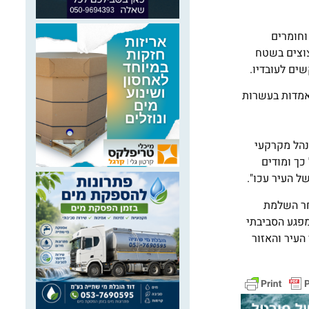
תעשיות אלקטרוכימיות (1952) בע"מ בעיר עכו פעל בין השנים 1956-2004 באזור התעשייה הדרומי בעיר עכו. המפעל שייצר PVC וחומרים
ספר שריפות ופיצוצים בשטח
ים לעובדיו.
הנאמדות בעשרות
נהל מקרקעי
מברכים על כך ומודים
 העיר עכו".
חר השלמת
רת המפגע הסביבתי
העיר והאזור