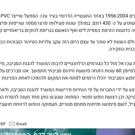
מפעל 
מסוכנים נוספים- כלור, ממסים אורגנים מוכלרים, וחומרי הדברה, השתרע על כ- 430 דונם. במהלך שנות פעילותו פרצו מ
ה כדוגמת הזרמת כספית לים ואף הואשם בגרימת לנזקים בריאותיים קש
ביבה אולם השטח לא טוהר עד עצם היום הזה עקב עלויות הטיהור הגבוהות 
כנית החקירה.
עכו אל מול כל הגורמים הרלוונטיים לרבות המשרד להגנת הסביבה, מי
ישראל והיזמים ואף סייעה להם להגיע להסכם שנחתם. בכך הגיעו לסיומן 60 שנות הזנחה פושעת וזיהום סביבתי מתמשך. אנו 
ע הסביבתי יוכלו היזמים לפתח את המקום ולהופכו לאחת הפנינות של
צע על ידי החברות על פי הנחיות ודרישות המשרד להגנת הסביבה, ולא
כ- 900 , מתחם תעסוקה ולוגיסטיקה וכן רצועת נופש ופנאי. המתווה שגובש נותן מחד מענה להס
ל, לשם מימושו ופיתוח מתחם מגורים, תעסוקה ונופש לרווחת תושבי 