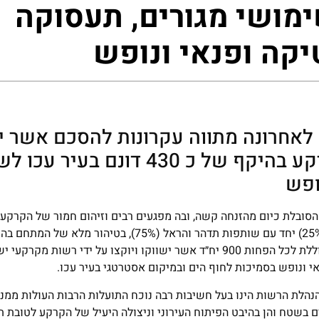
ימושי מגורים, תעסוקה
יקה ופנאי ונופש
אחרונה מתווה עקרונות להסכם אשר י
לטיהורה מלא ופיתוחה של חטיבת קרקע בהיקף של כ 430 דונ
ופש
בלת כיום מהזנחה קשה, ובה מפגעים רבים וזיהום חמור של הקרקע ו
במסגרת המתווה שאושר חויבו היזמים, דלק ים מעגן 2011 בע"מ (25%) יחד עם שותפות תדהר והראל (
המשרד להגנת הסביבה ובקידום תכנית לפיתוח המתחם. התכנית כוללת לכל הפחות 900 יח״ד אשר ישווקו ויוקצו על יד
י ונופש בסמיכות לחוף הים ובמיקום אסטרטגי בעיר עכו.
נהלת הרשות הינו בעל חשיבות רבה נוכח התועלות הרבות העולות ממנו,
 בשטח והן בהיבט הפיתוח העירוני וניצולה היעיל של הקרקע לטובת ת