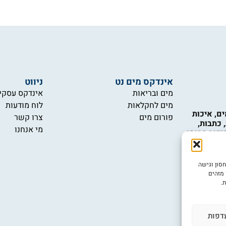
אינדקס מים נט
ניווט
מים ובריאות
אינדקס עסקי
מים לחקלאות
לוח מודעות
ם, איכות
פורום מים
צרו קשר
 כתבות,
מי אנחנו
יקור תחומי
כות המים,
 טכנולוגיות
 ואינם
ובה ביותר, אנו משתמשים בטכנולוגיות כמו קובצי Cookie לאחסון וגישה
ש במידע
 מזהים
יות.
.
יש לכם
דפות