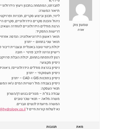
17-5-;8
לחברתנו, המתמחה בתכנון ויעוץ הידרולוגי
תיאור המשרה:
ליווי, תכנון וביצוע סקרים, תכניות ופרויקט
ניהול והכנת סקרים הידרולוגיים, סקרים הי
שמעון צוק
הרצת מודלים הידרולוגיים להחדרה ושאיבת
אורח
דרישות התפקיד:
תואר ראשון הידרוגיאולוגיה: הנדסה אזרחי
תואר שני בתחום – יתרון
יכולת ביטוי טובה באנגלית ובעברית דיבור 
רישיון נהיגה לרכב פרטי – חובה
רצון להתפתח בתחום, יכולת הובלת פרויקט
ניסיון מקצועי:
ניסיון בהרצת מודלים הידרולוגיים/ גיאוהידרולוגים כגון:
ניסיון תעסוקתי – יתרון
ניסיון בתוכנות GIS ו- CAD – יתרון
ניסיון בעבודה מול רשויות המים ו\או המ
תנאי העסקה:
עבודה בפ"ת – מגורים בגוש דן/השרון
משרה מלאה – תנאי שכר טובים
המשרה מיועדת לנשים וגברים.
נא לשלוח קורות חיים ל
e@hydrology.co.il
מאת
תגובות