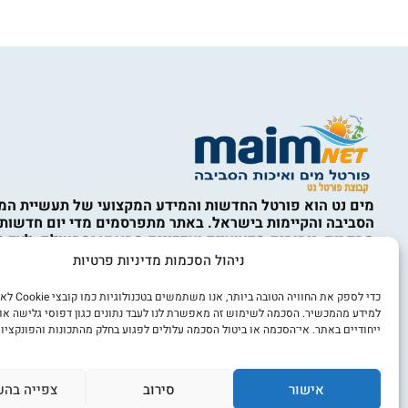
מים נט הוא פורטל החדשות והמידע המקצועי של תעשיית המי
הסביבה והקיימות בישראל. באתר מתפרסמים מדי יום חדשות,
מחקרים, ניתוחים מקצועיים ועדכונים מהארץ ומהעולם, לצד ס
המים, ההתפלה, תשתיות מים וביוב, השבת קולחין, השקיה, אי
ניהול הסכמות מדיניות פרטיות
איכות הסביבה, מחזור, טיפול בפסולת, קיימות, כלכלה מעגלית,
מים, חדשנות ורגולציה. התכנים באתר נועדו למידע כללי בלבד
כדי לספק את החוויה הט
מהווים ייעוץ מקצועי, הנדסי, סביבתי, משפטי או אחר. השימו
למידע מהמכשיר. הסכמה לשימוש זה מאפשרת לנו לעבד נתונים כגון דפוסי גלישה או
הוא באחריות המשתמש ובכפוף לתקנון האתר ולמדיניות הפרט
ייחודיים באתר. אי־הסכמה או ביטול הסכמה עלולים לפגוע בחלק מהתכונות והפונקציות
אנו מכבדים זכויות יוצרים. אם זיהיתם באתר תוכן או צילום ש
זכויות בו, ניתן לפנות אלינו באמצעות עמוד יצירת הקשר.
אישור
סירוב
צפייה בהע