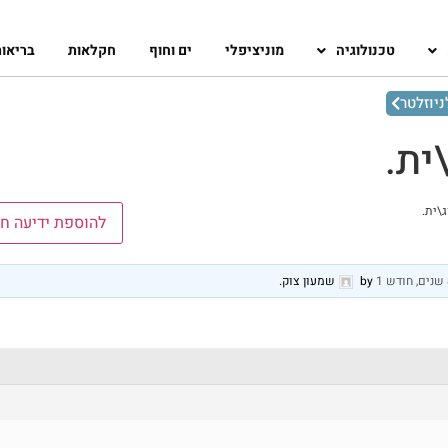
טכנולוגיה
מוניציפלי
ים וחוף
חקלאות
בריאו
יוזלטר
ית.
\ית.
להוספת ידיעה ח
by
שמעון צוק
.