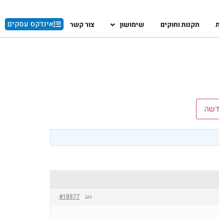
אינדקס עסקים
ת
תקנות וחוקים
שימושון
צור קשר
דשה
#18977
הגב