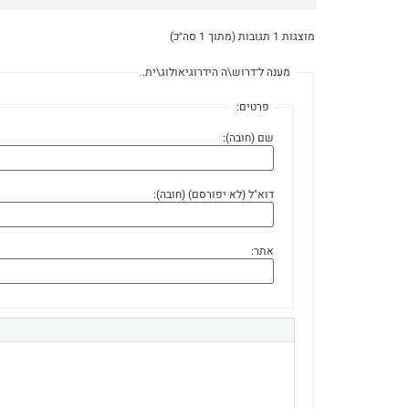
מוצגות 1 תגובות (מתוך 1 סה״כ)
מענה ל־דרוש\ה הידרוגיאולוג\ית.
פרטים:
שם (חובה):
דוא"ל (לא יפורסם) (חובה):
אתר: