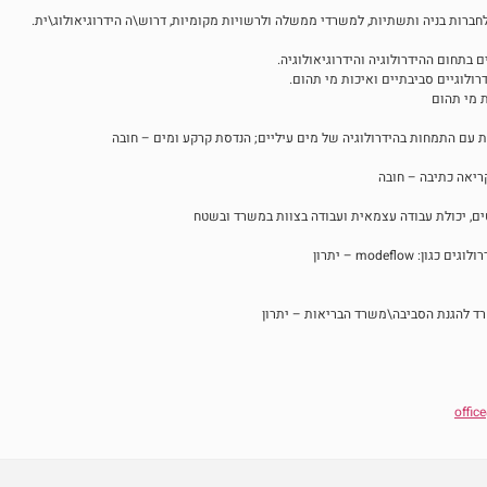
 לחברות בניה ותשתיות, למשרדי ממשלה ולרשויות מקומיות, דרוש\ה הידרוגיאולוג\ית.
ים בתחום ההידרולוגיה והידרוגיאולוגיה.
דרולוגיים סביבתיים ואיכות מי תהום.
 מי תהום
ת עם התמחות בהידרולוגיה של מים עיליים; הנדסת קרקע ומים – חובה
קריאה כתיבה – חובה
ים, יכולת עבודה עצמאית ועבודה בצוות במשרד ובשטח
 modeflow – יתרון
שרד להגנת הסביבה\משרד הבריאות – יתרון
offic