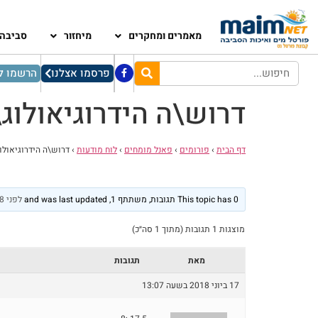
מאמרים ומחקרים
מיחזור
סביבה
פרסמו אצלנו
הרשמו לנ
דרוש\ה הידרוגיאולוג\
דף הבית
›
פורומים
›
פאנל מומחים
›
לוח מודעות
›
דרוש\ה הידרוגיאולוג
This topic has 0 תגובות, משתתף 1, and was last updated
לפני 8 שנים, חודש 1
מוצגות 1 תגובות (מתוך 1 סה״כ)
מאת
תגובות
17 ביוני 2018 בשעה 13:07