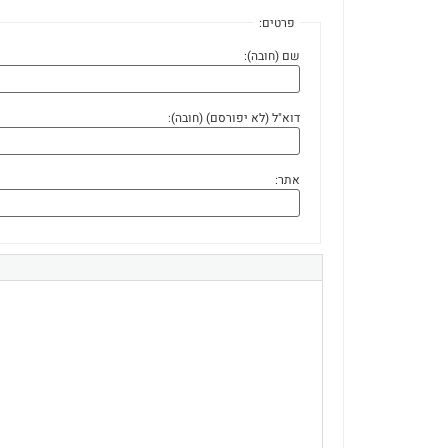
פרטים:
שם (חובה):
דוא"ל (לא יפורסם) (חובה):
אתר: