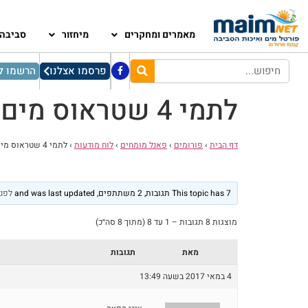
מאמרים ומחקרים
מיחזור
סביבה
פרסמו אצלנו
הרשמו לנ
לתמי 4 שטראוס מים דרושים!!!
דף הבית
›
פורומים
›
פאנל מומחים
›
לוח מודעות
›
לתמי 4 שטראוס מים דרושים!!!
This topic has 7 תגובות, 2 משתתפים, and was last updated
לפני 5 ש
מוצגות 8 תגובות – 1 עד 8 (מתוך 8 סה״כ)
מאת
תגובות
4 במאי 2017 בשעה 13:49