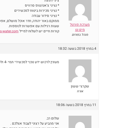
ציגי הפצה
* נציגי צ'אט/טופ סרוויס
* נציגי מכירות ביטוח למכשירים
* נציגי סידור עבודה
ממוקם באור יהודה, חדר אוכל מושלם, אפשר
מערכת פורטל
שעות רגילות עם אפשרות לנוספות.
מים נט
קורות חיים יש לשלוח למייל
s-water.com
מנהל בפורום
4 במרץ 2018 בשעה 18:32
מעונין לרכוש ידע טכני למכשירי תמי -4 ולעבוד בחברתכם
שקרצי ששון
אורח
11 במרץ 2018 בשעה 18:06
שלום רב.
אני מהביע על רצוני לעבוד אצלכם .