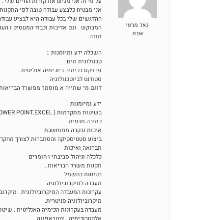
על פי זה אני מגיש את קורות החיים שלי .
אני מבטיח כלבצע עבודה טובה לפי התקנות
ההדגשים שלי בכל עבודה היא לבציע עבודה
גאד מרעי
המבוקש . וגם אדיבות וכבוד המעסיק ו העו
אורח
תודה.
השכלה ידע ומיומנות ::
טכנולוגית מים
פרויקט בכימיה ביוכימיה אנליטית
סטודנט לביוטכנולוגיה
דוגם מי שתייה א מוסמך ממשרד הבריאות
ידע ומיומנות :
בשיטות מתקדמות ( WORLD. POWER POINT.EXCEL יישומי מחשב ) בהדגש עבודה על
כתיבה מדעית
איכות ובקרה ממוחשבת
ביצוע סטטיסטיקה והסתברות לצורך מחקר 
תברואה ואיכות
כלכלה וניהול סביבתי ו חומרים
תקנות משרד הבריאות .
בטיחות בחשמל
מעבדה למיקרוביולוגיה
עקרונות המעבדה המיקרוביולוגית . מיקרובי
מיקרוביולוגיה סניטרית.
מעבדה בעקרונות הכימיה האנליטית : שיטו
אלקטרוכימיה . צנטראפוגה