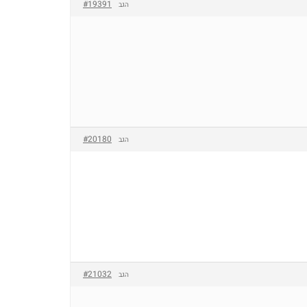
#19391
הגב
#20180
הגב
#21032
הגב