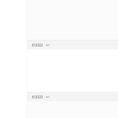
#18302
הגב
#18335
הגב