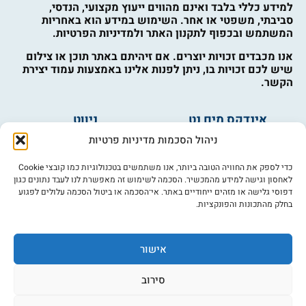
למידע כללי בלבד ואינם מהווים ייעוץ מקצועי, הנדסי,
סביבתי, משפטי או אחר. השימוש במידע הוא באחריות
המשתמש ובכפוף לתקנון האתר ולמדיניות הפרטיות.
אנו מכבדים זכויות יוצרים. אם זיהיתם באתר תוכן או צילום
שיש לכם זכויות בו, ניתן לפנות אלינו באמצעות עמוד יצירת
הקשר.
אינדקס מים נט
ניווט
מים ובריאות
אינדקס עסקים
ניהול הסכמות מדיניות פרטיות
מים לחקלאות
לוח מודעות
פורום מים
צרו קשר
כדי לספק את החוויה הטובה ביותר, אנו משתמשים בטכנולוגיות כמו קובצי Cookie
לאחסון וגישה למידע מהמכשיר. הסכמה לשימוש זה מאפשרת לנו לעבד נתונים כגון
מי אנחנו
דפוסי גלישה או מזהים ייחודיים באתר. אי־הסכמה או ביטול הסכמה עלולים לפגוע
בחלק מהתכונות והפונקציות.
מידע
תקנון
הרשמה לניוזלטר
אישור
פרסמו אצלנו
הצהרת נגישות
סירוב
מדיניות פרטיות