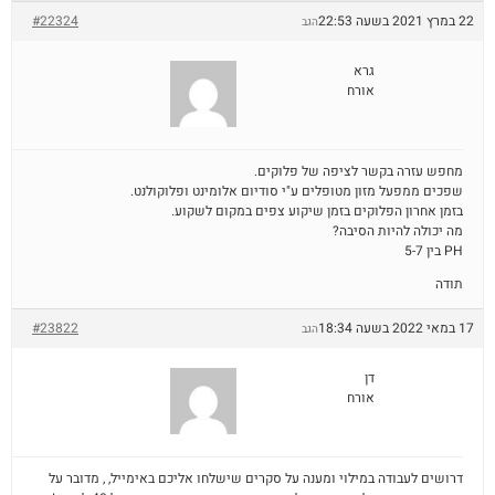
22 במרץ 2021 בשעה 22:53
#22324
הגב
גרא
אורח
מחפש עזרה בקשר לציפה של פלוקים.
שפכים ממפעל מזון מטופלים ע"י סודיום אלומינט ופלוקולנט.
בזמן אחרון הפלוקים בזמן שיקוע צפים במקום לשקוע.
מה יכולה להיות הסיבה?
PH בין 5-7
תודה
17 במאי 2022 בשעה 18:34
#23822
הגב
דן
אורח
דרושים לעבודה במילוי ומענה על סקרים שישלחו אליכם באימייל, , מדובר על