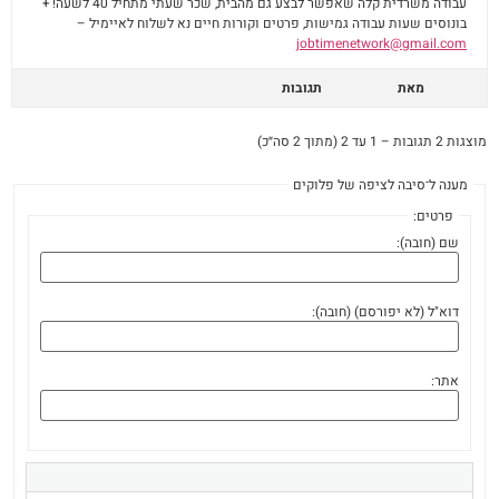
עבודה משרדית קלה שאפשר לבצע גם מהבית, שכר שעתי מתחיל 40 לשעה! +
בונוסים שעות עבודה גמישות, פרטים וקורות חיים נא לשלוח לאיימיל –
jobtimenetwork@gmail.com
מאת
תגובות
מוצגות 2 תגובות – 1 עד 2 (מתוך 2 סה״כ)
מענה ל־סיבה לציפה של פלוקים
פרטים:
שם (חובה):
דוא"ל (לא יפורסם) (חובה):
אתר: