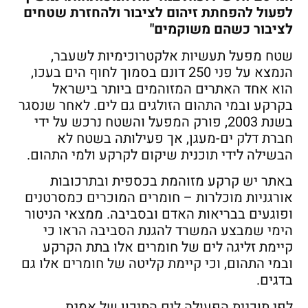
לפעול להפחתת זיהום לציבור ולהחזרת שטחים
לציבור כשהם משוקמים"
שטח מפעל תעשיות אלקטרוכימיות לשעבר,
הנמצא על פני 250 דונם בסמוך לחוף הים בעכו,
הוא אחד האתרים המזוהמים ביותר בישראל
בקרקע ובמי התהום הזולגים גם לים. לאחר שנסגר
בשנת 2003, פורק המפעל והשטח נרכש על ידי
חברת דלק ים-מעגן, אך פעילותה בשטח לא
הבשילה לידי תוכנית שיקום לקרקע ולמי התהום.
באתר יש קרקע מזוהמת בכספית ובתרכובות
אורגניות מוכלרות – חומרים המוכרים כמסרטנים
ופוגעים בבריאות האדם ובסביבה. ממצאי הניטור
הימי שמבצע המשרד להגנת הסביבה הראו כי
קיימת זליגה לים של חומרים אלו בתת הקרקע
ובמי התהום, וכי קיימת קליטה של חומרים אלו גם
בדגים.
לפי תוכנית הפעולה לים התיכון של אמנת