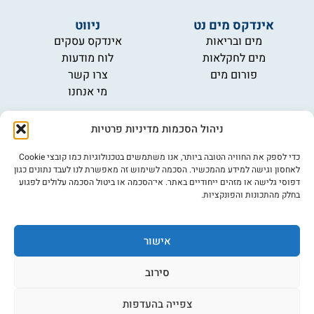
אינדקס מים נט
ניווט
מים ובריאות
אינדקס עסקים
מים לחקלאות
לוח מודעות
פורום מים
צרו קשר
מי אנחנו
מידע
ניהול הסכמות מדיניות פרטיות
תקנון
הרשמה לניוזלטר
כדי לספק את החוויה הטובה ביותר, אנו משתמשים בטכנולוגיות כמו קובצי Cookie
פרסמו אצלנו
לאחסון וגישה למידע מהמכשיר. הסכמה לשימוש זה מאפשרת לנו לעבד נתונים כגון
דפוסי גלישה או מזהים ייחודיים באתר. אי־הסכמה או ביטול הסכמה עלולים לפגוע
הצהרת נגישות
בחלק מהתכונות והפונקציות.
מדיניות פרטיות
אישור
©כל הזכויות שמורות למים נט (נוסד בשנת 2007)
אתר: דיביין
סירוב
צפייה בהעדפות