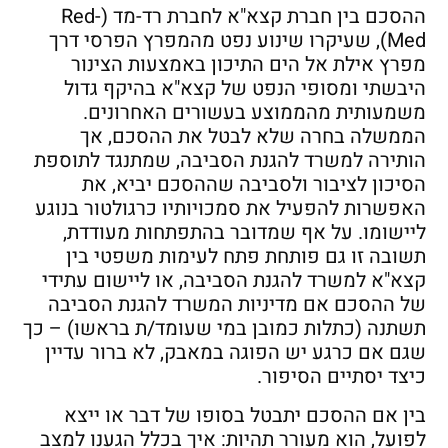
ההסכם בין חברת קצא"א לחברת רד-מד (Red-
Med), שעיקרו שינוע נפט מהמפרץ הפרסי דרך
מפרץ אילת אל הים התיכון באמצעות הצינור
היבשתי ומסופי הנפט של קצא"א בהיקף גדול
משמעותית מהממוצע בעשורים האחרונים.
הממשלה בחרה שלא לבטל את ההסכם, אך
הותירה למשרד להגנת הסביבה, שמתנגד לתוספת
הסיכון לציבור ולסביבה שההסכם יביא, את
האפשרות להפעיל את סמכויותיו כרגולטור בנוגע
ליישומו. על אף שמדובר בהתפתחות מעודדת,
תשובה זו גם פותחת פתח לעימות משפטי בין
קצא"א למשרד להגנת הסביבה, או ליישום עתידי
של ההסכם אם מדיניות המשרד להגנת הסביבה
תשתנה (כתלות כמובן במי שעומד/ת בראשו) – כך
שגם אם כרגע יש הפוגה במאבק, לא ברור עדיין
כיצד יסתיים הסיפור.
בין אם ההסכם יתבטל בסופו של דבר או ייצא
לפועל, הוא מעורר תהיות: איך בכלל הגענו למצב