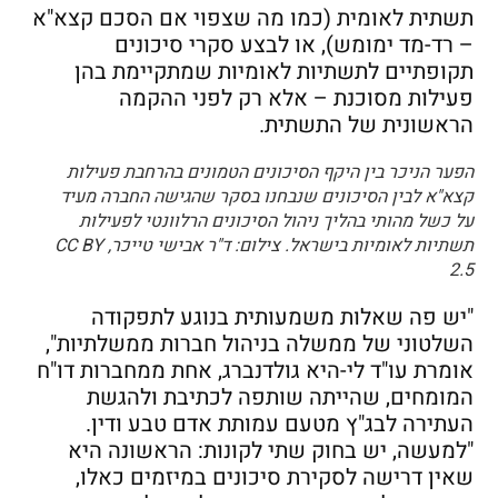
תשתית לאומית (כמו מה שצפוי אם הסכם קצא"א
– רד-מד ימומש), או לבצע סקרי סיכונים
תקופתיים לתשתיות לאומיות שמתקיימת בהן
פעילות מסוכנת – אלא רק לפני ההקמה
הראשונית של התשתית.
הפער הניכר בין היקף הסיכונים הטמונים בהרחבת פעילות
קצא"א לבין הסיכונים שנבחנו בסקר שהגישה החברה מעיד
על כשל מהותי בהליך ניהול הסיכונים הרלוונטי לפעילות
תשתיות לאומיות בישראל. צילום: ד"ר אבישי טייכר, CC BY
2.5
"יש פה שאלות משמעותית בנוגע לתפקודה
השלטוני של ממשלה בניהול חברות ממשלתיות",
אומרת עו"ד לי-היא גולדנברג, אחת ממחברות דו"ח
המומחים, שהייתה שותפה לכתיבת ולהגשת
העתירה לבג"ץ מטעם עמותת אדם טבע ודין.
"למעשה, יש בחוק שתי לקונות: הראשונה היא
שאין דרישה לסקירת סיכונים במיזמים כאלו,