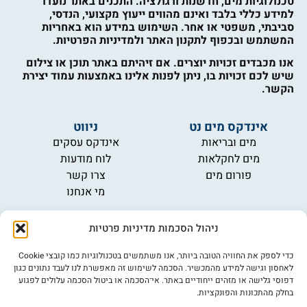
טכנולוגיות מים, חדשנות ורגולציה. התכנים באתר נועדו
למידע כללי בלבד ואינם מהווים ייעוץ מקצועי, הנדסי,
סביבתי, משפטי או אחר. השימוש במידע הוא באחריות
המשתמש ובכפוף לתקנון האתר ולמדיניות הפרטיות.
אנו מכבדים זכויות יוצרים. אם זיהיתם באתר תוכן או צילום
שיש לכם זכויות בו, ניתן לפנות אלינו באמצעות עמוד יצירת
הקשר.
אינדקס מים נט
ניווט
מים ובריאות
אינדקס עסקים
מים לחקלאות
לוח מודעות
פורום מים
צרו קשר
מי אנחנו
מידע
ניהול הסכמות מדיניות פרטיות
תקנון
הרשמה לניוזלטר
כדי לספק את החוויה הטובה ביותר, אנו משתמשים בטכנולוגיות כמו קובצי Cookie
פרסמו אצלנו
לאחסון וגישה למידע מהמכשיר. הסכמה לשימוש זה מאפשרת לנו לעבד נתונים כגון
דפוסי גלישה או מזהים ייחודיים באתר. אי־הסכמה או ביטול הסכמה עלולים לפגוע
הצהרת נגישות
בחלק מהתכונות והפונקציות.
מדיניות פרטיות