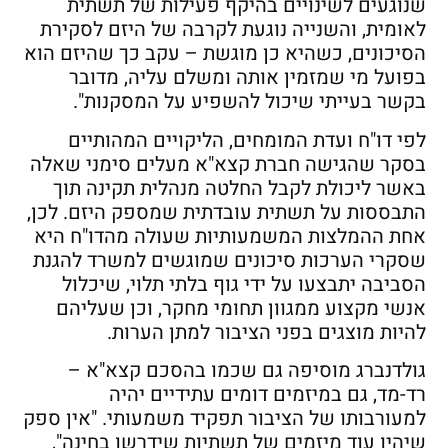
שנוגעים לשינויים בהיקף פעילות של תשתית
לאומית, והשנייה נוגעת לקרבה של היזם לסקירת
הסיכונים, כשהיא כן מוגשת – עקב כך שהיזם הוא
בפועל מי שמזמין אותה ומשלם עליה, מדובר
בקשר בעייתי שיכול להשפיע על המסקנות".
לפי דו"ח ועדת המומחים, הליקויים המהותיים
בסקר שהגישה חברת קצא"א מעלים סימני שאלה
באשר ליכולת לקבל החלטה מנהלית תקינה תוך
התבססות על תשתית עובדתית שמספק היזם. לכן,
אחת ההמלצות המשמעותיות שעולה מהדו"ח היא
שסקרי הערכות סיכונים שמוגשים למשרד להגנת
הסביבה יתבצעו על ידי גוף בלתי תלוי, שיכלול
אנשי מקצוע ממגוון תחומי מחקר, וכן שעליהם
להיות מוצגים בפני הציבור למתן הערות.
גולדנברג מוסיפה גם שכמו בהסכם קצא"א –
רד-מד, גם במיזמים דומים עתידיים יהיה
למעורבותו של הציבור תפקיד משמעותי. "אין ספק
שיהיו עוד מיזמים של תשתיות שידרשו בחינה",