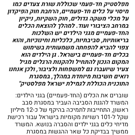
מפלסטיק חד-פעמי שכוללת שורת צעדים כמו
מיסוי על כלים חד-פעמיים, הרחבת חוק הפיקדון
על מכלי משקה גדולים, חוק השקיות, ניקיון
במרחב הציבורי ועוד. למהלך להוצאת הכלים
החד-פעמיים מגני הילדים יש השלכות
בריאותיות, סביבתיות, כלכליות וחינוכיות, והוא
צפוי להביא להפחתה משמעותית בשימוש
בכלים חד-פעמיים בישראל. גן הילדים הוא
המקום הנכון להתחיל ולהקנות הרגלים מגיל
צעיר שיועברו גם למשפחות ולציבור, ולכן אנחנו
רואים חשיבות מיוחדת במהלך, במסגרת
התוכנית הכוללת לגמילת ישראל מפלסטיק"
שוברים את הכלים (החד-פעמיים) בגני הילדים:
המשרד להגנת הסביבה העביר במסגרת סבב
ראשון, התחייבות לתמיכה בהיקף של כ-12 מיליון
שקל ל-101 רשויות מקומיות בישראל עבור רכישת
מדיחי כלים בגני ילדים והסברה בנושא. המשרד
ממשיך בבדיקת כל שאר ההגשות במסגרת