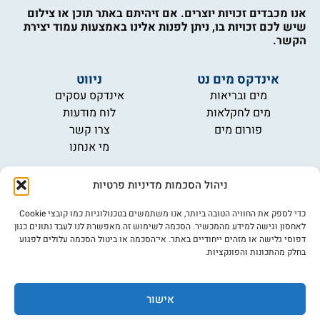
אנו מכבדים זכויות יוצרים. אם זיהיתם באתר תוכן או צילום
שיש לכם זכויות בו, ניתן לפנות אלינו באמצעות עמוד יצירת
הקשר.
אינדקס מים נט
ניווט
מים ובריאות
אינדקס עסקים
מים לחקלאות
לוח מודעות
פורום מים
צרו קשר
מי אנחנו
מידע
ניהול הסכמות מדיניות פרטיות
תקנון
הרשמה לניוזלטר
כדי לספק את החוויה הטובה ביותר, אנו משתמשים בטכנולוגיות כמו קובצי Cookie
פרסמו אצלנו
לאחסון וגישה למידע מהמכשיר. הסכמה לשימוש זה מאפשרת לנו לעבד נתונים כגון
דפוסי גלישה או מזהים ייחודיים באתר. אי־הסכמה או ביטול הסכמה עלולים לפגוע
הצהרת נגישות
בחלק מהתכונות והפונקציות.
מדיניות פרטיות
אישור
©כל הזכויות שמורות למים נט (נוסד בשנת 2007)
אתר: דיביין