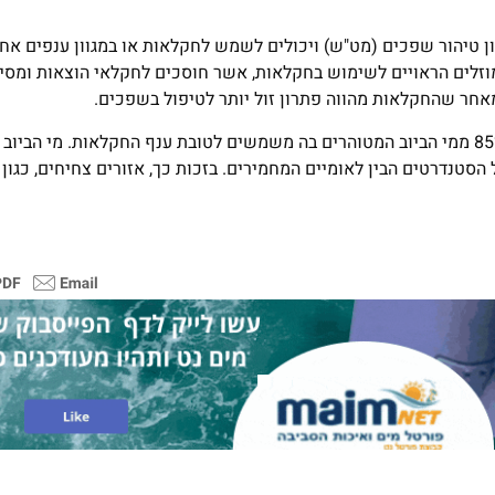
כון טיהור שפכים (מט"ש) ויכולים לשמש לחקלאות או במגוון ענפים אח
וזלים הראויים לשימוש בחקלאות, אשר חוסכים לחקלאי הוצאות ומסיי
מאחר שהחקלאות מהווה פתרון זול יותר לטיפול בשפכים.
מדינת ישראל נחשבת למובילה בעולם בשימוש חוזר במים, ומעל 85% ממי הביוב המטוהרים בה משמשים לטובת ענף החקלאות. מ
טנדרטים הבין לאומיים המחמירים. בזכות כך, אזורים צחיחים, כגון ה