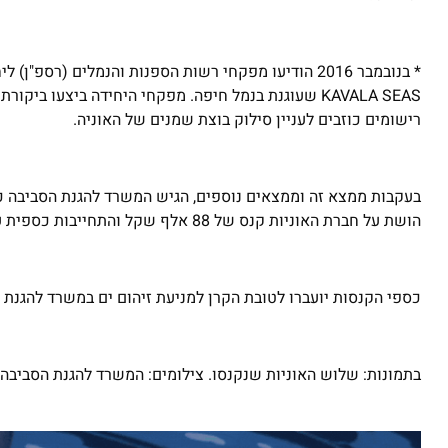
* בנובמבר 2016 הודיעו מפקחי רשות הספנות והנמלים (
KAVALA SEAS שעוגנת בנמל חיפה. מפקחי היחידה ביצעו
רישומים כוזבים לעניין סילוק בוצת שמנים של האוניה.
בעקבות ממצא זה וממצאים נוספים, הגיש המשרד להגנת הסביבה כת
הושת על חברת האוניות קנס של 88 אלף שקל והתחייבות כספית על סך 180 אלף שקל להימנע מביצוע עבירה דומה בתוך שנתיים.
כספי הקנסות יועברו לטובת הקרן למניעת זיהום ים במשרד להגנת 
בתמונות: שלוש האוניות שנקנסו. צילומים: המשרד להגנת הסביבה