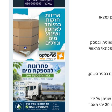
ודם, וכן נמצאו
אוניותOG DENIZCILIK SANYI VE TICARET A.S שבבעלותה האוניה, ובפסק
ניט האוניה והמכונאי הראשי
ים ברישום בספר השמן,
חברת האוניות FER SHIPPING COMPANY LTD. בפסק הדין שניתן על ידי
בית משפט השלום בחיפה, נקנסה חברת האוניות על סך 70 אלף שקל, ושני הנאשמים הנוספים בתיק זה נקנסו ב-15 אלף שקל כל אחד או 30 ימי מאסר