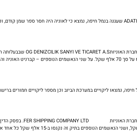
* בביקורת שנערכה באוגוסט 2016 על אוניית מטען תפזורת ADATEPE-S שעגנה בנמל חיפה, נמצא כי לאוניה היה חסר ספר שמן ק
בעקבות הממצאים, המשרד להגנת הסביבה הגיש כתב אישום כנגד חברת ה
הדין שניתן על ידי בית משפט השלום בחיפה, הושת על החברה קנס על סך 70 אלף שקל. על שני הנאשמים הנוספים – קבר
בספטמבר 2016 על האוניה AFER שעגנה בנמל חיפה, נמצאו ליקויים במערכת הביוב וכן מספר ליקויים חמור
בעקבות הממצאים, הגיש המשרד להגנת הסביבה כתב אישום כנגד 