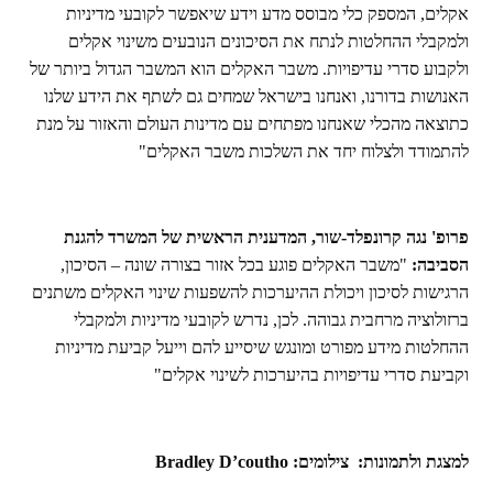
אקלים, המספק כלי מבוסס מדע וידע שיאפשר לקובעי מדיניות
ולמקבלי ההחלטות לנתח את הסיכונים הנובעים משינוי אקלים
ולקבוע סדרי עדיפויות. משבר האקלים הוא המשבר הגדול ביותר של
האנושות בדורנו, ואנחנו בישראל שמחים גם לשתף את הידע שלנו
כתוצאה מהכלי שאנחנו מפתחים עם מדינות העולם והאזור על מנת
להתמודד ולצלוח יחד את השלכות משבר האקלים"
פרופ' נגה קרונפלד-שור, המדענית הראשית של המשרד להגנת
הסביבה:
"משבר האקלים פוגע בכל אזור בצורה שונה – הסיכון,
הרגישות לסיכון ויכולת ההיערכות להשפעות שינוי האקלים משתנים
ברזולוציה מרחבית גבוהה. לכן, נדרש לקובעי מדיניות ולמקבלי
ההחלטות מידע מפורט ומונגש שיסייע להם וייעל קביעת מדיניות
וקביעת סדרי עדיפויות בהיערכות לשינוי אקלים"
למצגת ולתמונות:
צילומים:
Bradley D’coutho