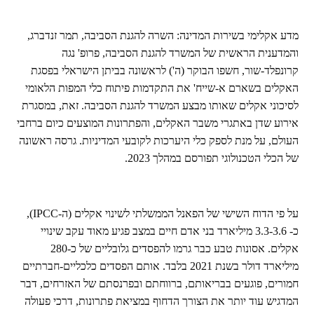
מדע אקלימי בשירות המדינה: השרה להגנת הסביבה, תמר זנדברג,
והמדענית הראשית של המשרד להגנת הסביבה, פרופ' נגה
קרונפלד-שור, חשפו הבוקר (ה') לראשונה בביתן הישראלי בפסגת
האקלים בשארם א-שייח' את התקדמות פיתוח כלי המפות הלאומי
לסיכוני אקלים שאותו מבצע המשרד להגנת הסביבה. זאת, במסגרת
אירוע שדן באתגרי משבר האקלים, והפתרונות המוצעים כיום ברחבי
העולם, על מנת לספק כלי היערכות לקובעי המדיניות. גרסה ראשונה
של הכלי הטכנולוגי תפורסם במהלך 2023.
על פי הדוח השישי של הפאנל הממשלתי לשינוי אקלים (ה-
IPCC
),
כ- 3.3-3.6 מיליארד בני אדם חיים במצב פגיע מאוד עקב שינויי
אקלים. אסונות טבע כבר גרמו להפסדים גלובליים של כ-280
מיליארד דולר בשנת 2021 בלבד. אותם הפסדים כלכליים-חברתיים
חמורים, פוגעים בבריאותם, ברווחתם ובפרנסתם של האזרחים, דבר
המדגיש עוד יותר את הצורך הדחוף במציאת פתרונות, דרכי פעולה