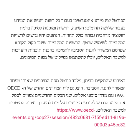
הפורטל יציג מידע אינטגרטיבי בעבור כל רשות וינגיש את המידע
בעבור שלושה תחומים: חשיפה, רגישות ומוכנות לסיכון ברמת
רזולוציה מרחבית גבוהה כולל תחזיות. הנתונים יהיו נגישים לרשויות
המקומיות לשימוש שוטף. הרשויות המקומיות שיזכו בקול הקורא
שפרסם המשרד להגנת הסביבה לתמיכה בהכנת תוכניות היערכות
למשבר האקלים, יוכלו להשתמש בפיילוט של מפות הסיכונים.
באירוע שהתקיים בביתן, מלבד פורטל מפת הסיכונים שאותו מפתח
המשרד להגנת הסביבה, הוצג גם לוח המחוונים החדש של ה-
OECD
IPAC
עם מדדי סיכוני אקלים. שני הכלים החדשניים צפויים לספק
את הידע הנדרש לקובעי המדיניות על מנת להיערך בצורה המיטבית
https://www.oecd-
למשבר האקלים.
events.org/cop27/session/482c0631-7f5f-ed11-819a-
000d3a45cc82