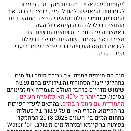
"יקומים וירטואליים מהווים מוקד מרכזי עבור
לקוחותינו המאפשר להם לדמיין, לעצב ולבדוק את
המוצרים, חומרי הגלם ותהליכי הייצור המהפכניים
הנחוצים בכלכלה הבת קיימא של העתיד.
באמצעות פתרונות תעשייתיים חדשים, אנו
מציבים את עצמנו כשותפים מובילים בעולם
לקראת רנסנס תעשייתי בר קיימא העומד ביעדי
הסכם פריז".
מים הם חיוניים לחיים, אך צריכת היתר של מים
בתהליכי ייצור הסחורות והשירותים בהם נעשה
שימוש מדי יום ברחבי העולם מעמידה את זמינותם
בסיכון. כבר
יותר מ -40% מאוכלוסיית העולם
מתמודדת עם מחסור במים
. בהתאם ליעדי הפיתוח
בר הקיימא, הכריז האו"ם על עשור של פעולות
בתחום המים בין השנים 2018-2028 המתמקד
בפיתוח בר קיימא ובניהול מים משולב. "Water for