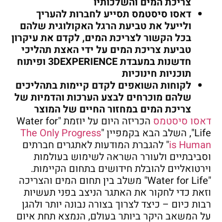
צריכת המים והשלכותיו
דאסו סיסטמס תסייע לחברות להעריך
ולייעל את טביעת הרגל האקולוגית שלהם
בכל הקשור לצריכת המים, לקדם את עיקרון
טביעת צריכת המים על ידי האצת תהליכי
חדשנות במעבדת
DEXPERIENCE
3
ופיתוח
תוכניות חינוכיות
לקוחות השואפים לקדם קיימות בתהליכים
שלהם מוכרחים לבצע הערכות והדמיות של
צריכת המים במחזור החיים של המוצר
דאסו סיסטמס
הכריזה היום על יוזמת "Water for
Life", השלב הבא בקמפיין "
The Only Progress
is Human
" להגברת המודעות לאתגרים חברתים
וסביבתיים ולעורר השראה לשימוש בעולמות
וירטואליים להובלת חידושים בתחום הקיימות.
"Water for Life" משלב בין תחום המים והצריכה
וזאת כדי לחקור את האתגר הניצב בפני תעשיות
רבות כיום – כיצד לצרוך בצורה נבונה יותר ולהגן
על המשאב היקר ביותר בעולם, הנמצא תחת איום