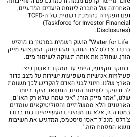
Life" מיישר קו עם מגמה זו כמו גם עם התחייבותה
האחרונה של החברה ליוזמת היעדים המדעיים,
ועם תפקידה כתומכת רשמית של ה-TCFD
(Taskforce for Investor Financial
Disclosures).
"Water for Life" הושק רשמית בסרטון בו מופיע
ברנרד צ'רלס לצד החוקר וההרפתקן המקצועי מייק
הורן, שחולק את אותה תשוקה לשימור מים.
"כחוקר מקצועי, הייתי עד ממקור ראשון כיצד
פעילויות אנושיות משפיעות ישירות על מצב כדור
הארץ שלנו. חיוני לבני האדם להקדיש לכך תשומת
לב ובעיקר לשימור המים, המשאב היקר ביותר
שלנו, "אמר מייק הורן. "אני שמח שלא רק האו"ם,
הארגונים הלא ממשלתיים והפוליטיקאים עומדים
במטרה זו, אלא גם מנהיגים תעשייתיים כמו ברנרד
צ'רלס, מנכ"ל דאסו סיסטמס, המדגיש את חשיבות
נושא המפתח הזה."