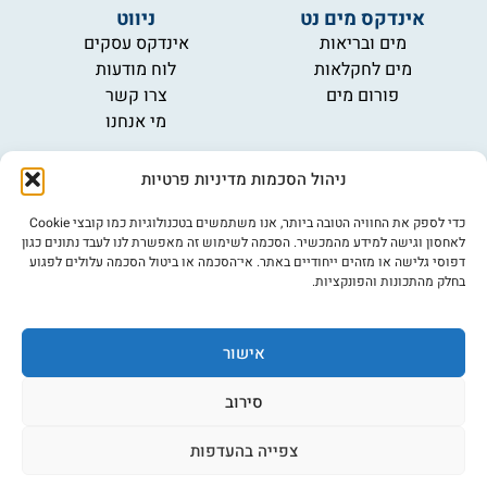
אינדקס מים נט
ניווט
מים ובריאות
אינדקס עסקים
מים לחקלאות
לוח מודעות
פורום מים
צרו קשר
מי אנחנו
מידע
ניהול הסכמות מדיניות פרטיות
תקנון
הרשמה לניוזלטר
כדי לספק את החוויה הטובה ביותר, אנו משתמשים בטכנולוגיות כמו קובצי Cookie
פרסמו אצלנו
לאחסון וגישה למידע מהמכשיר. הסכמה לשימוש זה מאפשרת לנו לעבד נתונים כגון
דפוסי גלישה או מזהים ייחודיים באתר. אי־הסכמה או ביטול הסכמה עלולים לפגוע
הצהרת נגישות
בחלק מהתכונות והפונקציות.
מדיניות פרטיות
אישור
©כל הזכויות שמורות למים נט (נוסד בשנת 2007)
אתר: דיביין
סירוב
צפייה בהעדפות