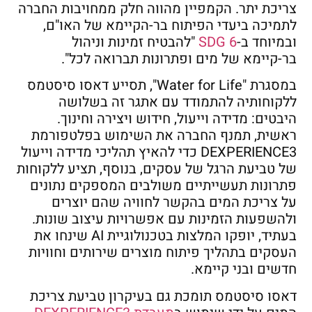
צריכת יתר. הקמפיין מהווה חלק ממחויבות החברה
לתמיכה ביעדי הפיתוח בר-הקיימא של האו"ם,
ובמיוחד ב-
SDG 6
"להבטיח זמינות וניהול
בר-קיימא של מים ופתרונות תברואה לכל".
במסגרת "Water for Life", תסייע דאסו סיסטמס
ללקוחותיה להתמודד עם אתגר זה בשלושה
היבטים: מדידה וייעול, חידוש ויצירה וחינוך.
ראשית, תמנף החברה את השימוש בפלטפורמת
DEXPERIENCE3 כדי להאיץ תהליכי מדידה וייעול
של טביעת הרגל של עסקים, בנוסף, תציע ללקוחות
פתרונות תעשייתיים משולבים המספקים נתונים
על צריכת המים בהקשר לחוויה שהם יוצרים
ולהשפעות הזמינות עם אפשרויות עיצוב שונות.
בעתיד, יופקו המלצות בטכנולוגיית AI שינחו את
העסקים בתהליך פיתוח מוצרים שירותים וחוויות
חדשים ובני קיימא.
דאסו סיסטמס תומכת גם בעיקרון טביעת צריכת