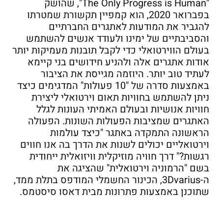
"The Only Progress is Human", שהושק
בפברואר 2020, הוא קמפיין תקשורת שמטרתו
להגביר את המודעות לאתגרים החברתיים
והסביבתיים של ימינו ולעודד אנשים להשתמש
בעולם הווירטואלי כדי לקבל תובנות מעמיקות יותר
אודות אתגרים אלה ולהניע חידושים בני קיימא
לעתיד טוב יותר. היוזמה מגייסת את הציבור
באמצעות סדרה של "10 פעולות" המדגימים כיצד
ניתן להשתמש בחוויות תאום וירטואלי ליצירת
חוויות אנושיות ובעולם האמיתי העונות לגלל
האתגרים שמציבות הפעולות השונות. הפעולה
הראשונה התמקדה באתגר "כיצד עולמות
וירטואליים יכולים לשנות את הדרך בה אנו חווים
רגשות?" דרך חוויה מוזיקלית וויזואלית ייחודית
בשם "הרמוניה וירטואלית" שהציגה את
ה-3Dvarius, הכינור החשמלי המודפס בתלת ממד,
שתוכנן באמצעות פתרונות מבית דאסו סיסטמס.