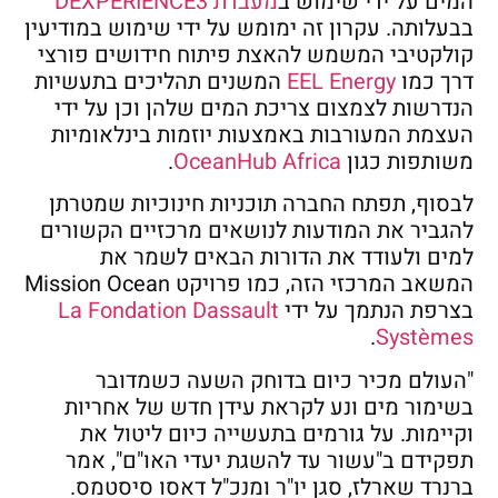
המים על ידי שימוש ב
מעבדת DEXPERIENCE3
בבעלותה. עקרון זה ימומש על ידי שימוש במודיעין
קולקטיבי המשמש להאצת פיתוח חידושים פורצי
דרך כמו
EEL Energy
המשנים תהליכים בתעשיות
הנדרשות לצמצום צריכת המים שלהן וכן על ידי
העצמת המעורבות באמצעות יוזמות בינלאומיות
משותפות כגון
OceanHub Africa
.
לבסוף, תפתח החברה תוכניות חינוכיות שמטרתן
להגביר את המודעות לנושאים מרכזיים הקשורים
למים ולעודד את הדורות הבאים לשמר את
המשאב המרכזי הזה, כמו פרויקט Mission Ocean
בצרפת הנתמך על ידי
La Fondation Dassault
.
Systèmes
"העולם מכיר כיום בדוחק השעה כשמדובר
בשימור מים ונע לקראת עידן חדש של אחריות
וקיימות. על גורמים בתעשייה כיום ליטול את
תפקידם ב"עשור עד להשגת יעדי האו"ם", אמר
ברנרד שארלז, סגן יו"ר ומנכ"ל דאסו סיסטמס.