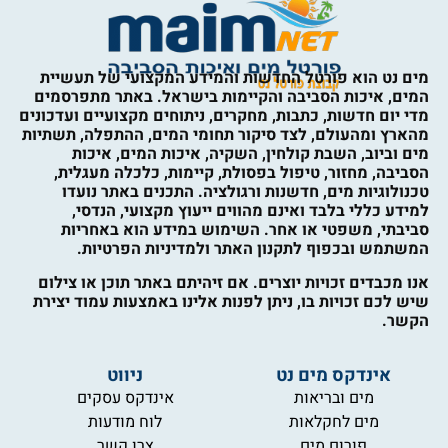
מים נט הוא פורטל החדשות והמידע המקצועי של תעשיית
המים, איכות הסביבה והקיימות בישראל. באתר מתפרסמים
מדי יום חדשות, כתבות, מחקרים, ניתוחים מקצועיים ועדכונים
מהארץ ומהעולם, לצד סיקור תחומי המים, ההתפלה, תשתיות
מים וביוב, השבת קולחין, השקיה, איכות המים, איכות
הסביבה, מחזור, טיפול בפסולת, קיימות, כלכלה מעגלית,
טכנולוגיות מים, חדשנות ורגולציה. התכנים באתר נועדו
למידע כללי בלבד ואינם מהווים ייעוץ מקצועי, הנדסי,
סביבתי, משפטי או אחר. השימוש במידע הוא באחריות
המשתמש ובכפוף לתקנון האתר ולמדיניות הפרטיות.
אנו מכבדים זכויות יוצרים. אם זיהיתם באתר תוכן או צילום
שיש לכם זכויות בו, ניתן לפנות אלינו באמצעות עמוד יצירת
הקשר.
אינדקס מים נט
ניווט
מים ובריאות
אינדקס עסקים
מים לחקלאות
לוח מודעות
פורום מים
צרו קשר