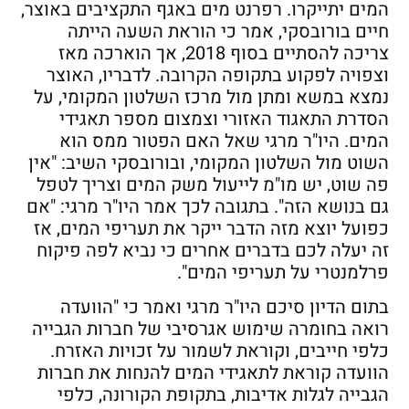
המים יתייקרו. רפרנט מים באגף התקציבים באוצר,
חיים בורובסקי, אמר כי הוראת השעה הייתה
צריכה להסתיים בסוף 2018, אך הוארכה מאז
וצפויה לפקוע בתקופה הקרובה. לדבריו, האוצר
נמצא במשא ומתן מול מרכז השלטון המקומי, על
הסדרת התאגוד האזורי וצמצום מספר תאגידי
המים. היו"ר מרגי שאל האם הפטור ממס הוא
השוט מול השלטון המקומי, ובורובסקי השיב: "אין
פה שוט, יש מו"מ לייעול משק המים וצריך לטפל
גם בנושא הזה". בתגובה לכך אמר היו"ר מרגי: "אם
כפועל יוצא מזה הדבר ייקר את תעריפי המים, אז
זה יעלה לכם בדברים אחרים כי נביא לפה פיקוח
פרלמנטרי על תעריפי המים".
בתום הדיון סיכם היו"ר מרגי ואמר כי "הוועדה
רואה בחומרה שימוש אגרסיבי של חברות הגבייה
כלפי חייבים, וקוראת לשמור על זכויות האזרח.
הוועדה קוראת לתאגידי המים להנחות את חברות
הגבייה לגלות אדיבות, בתקופת הקורונה, כלפי