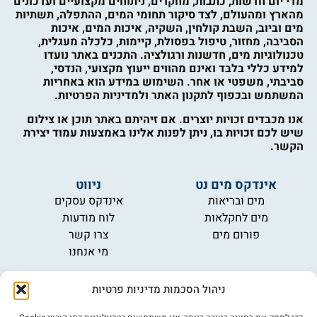
מדי יום חדשות, כתבות, מחקרים, ניתוחים מקצועיים ועדכונים
מהארץ ומהעולם, לצד סיקור תחומי המים, ההתפלה, תשתיות
מים וביוב, השבת קולחין, השקיה, איכות המים, איכות
הסביבה, מחזור, טיפול בפסולת, קיימות, כלכלה מעגלית,
טכנולוגיות מים, חדשנות ורגולציה. התכנים באתר נועדו
למידע כללי בלבד ואינם מהווים ייעוץ מקצועי, הנדסי,
סביבתי, משפטי או אחר. השימוש במידע הוא באחריות
המשתמש ובכפוף לתקנון האתר ולמדיניות הפרטיות.
אנו מכבדים זכויות יוצרים. אם זיהיתם באתר תוכן או צילום
שיש לכם זכויות בו, ניתן לפנות אלינו באמצעות עמוד יצירת
הקשר.
אינדקס מים נט
ניווט
מים ובריאות
אינדקס עסקים
מים לחקלאות
לוח מודעות
פורום מים
צרו קשר
מי אנחנו
מידע
ניהול הסכמות מדיניות פרטיות
תקנון
הרשמה לניוזלטר