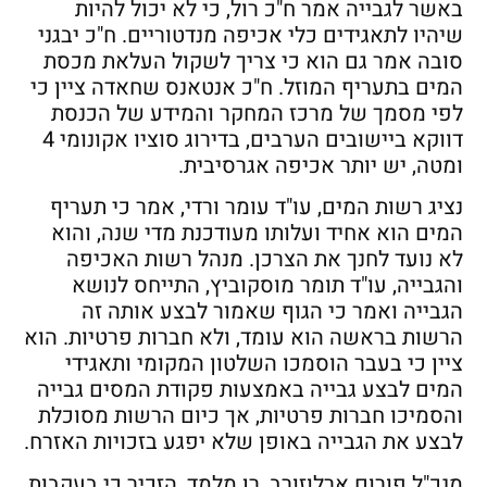
באשר לגבייה אמר ח"כ רול, כי לא יכול להיות
שיהיו לתאגידים כלי אכיפה מנדטוריים. ח"כ יבגני
סובה אמר גם הוא כי צריך לשקול העלאת מכסת
המים בתעריף המוזל. ח"כ אנטאנס שחאדה ציין כי
לפי מסמך של מרכז המחקר והמידע של הכנסת
דווקא ביישובים הערבים, בדירוג סוציו אקונומי 4
ומטה, יש יותר אכיפה אגרסיבית.
נציג רשות המים, עו"ד עומר ורדי, אמר כי תעריף
המים הוא אחיד ועלותו מעודכנת מדי שנה, והוא
לא נועד לחנך את הצרכן. מנהל רשות האכיפה
והגבייה, עו"ד תומר מוסקוביץ, התייחס לנושא
הגבייה ואמר כי הגוף שאמור לבצע אותה זה
הרשות בראשה הוא עומד, ולא חברות פרטיות. הוא
ציין כי בעבר הוסמכו השלטון המקומי ותאגידי
המים לבצע גבייה באמצעות פקודת המסים גבייה
והסמיכו חברות פרטיות, אך כיום הרשות מסוכלת
לבצע את הגבייה באופן שלא יפגע בזכויות האזרח.
מנכ"ל פורום ארלוזורב, רן מלמד, הזכיר כי בעקבות