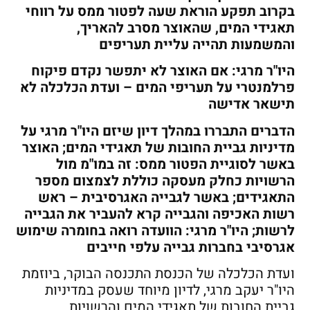
בקרוב תפקע הוראת שעה לפטור ממס על רווחי
תאגידי המים, שהאוצר מסרב להאריך,
והמשמעות תהייה עליית תעריפים
היו"ר מרגי: אם האוצר לא יתפשר נקדם פיקוח
פרלמנטרי על תעריפי המים – ועדת הכלכלה לא
תישאר אדישה
הדברים התבררו במהלך דיון שיזם היו"ר מרגי על
מדיניות גביית החובות של תאגידי המים; האוצר
באשר לסוגיית הפטור ממס: זה במו"מ מול
הרשויות כחלק מעסקה כוללת לצמצום מספר
התאגידים; באשר לגבייה האגרסיבית – ראש
רשות האכיפה והגבייה קרא להעביר את הגבייה
לרשות; היו"ר מרגי: הוועדה רואה בחומרה שימוש
אגרסיבי בחברות גבייה עלפי חייבים
ועדת הכלכלה של הכנסת התכנסה הבוקר, ביוזמת
היו"ר יעקב מרגי, לדיון מיוחד שעסק במדיניות
גביית החובות של תאגידי המים והרשויות