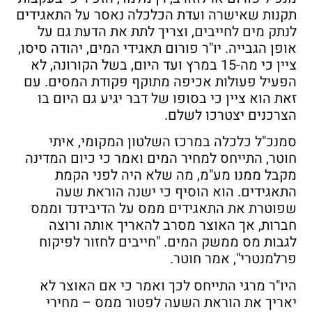
תקנות שאישרה ועדת הכלכלה נאסר על התאגידים
לנתק מים לחייבים, וצריך לתת את הדעת גם על
אופן הגבייה. יו"ר פורום תאגידי המים, יהודה סיסו,
ציין כי מה-15 במרץ ועד היום, בשל הקורונה, לא
הפעיל פעולות אכיפה מתוקף פקודת המסים. עם
זאת הוא ציין כי בסופו של דבר יגיע גם היום בו
הצרכנים יצטרכו לשלם.
סמנכ"ל כלכלה במרכז השלטון המקומי, איתי
חוטר, התייחס למחיר המים ואמר כי כיום המדינה
מקבל ממנו מע"מ, מה שלא היה לפני הקמת
התאגידים. הוא הוסיף כי ישנה הוראת שעה
שפוטרת את התאגידים ממס על הדיבידנד וממס
חברות, אך האוצר מסרב להאריך אותה ורוצה
לגבות מס ממשק המים. "חייבים לחזור לפיקוח
פרלמנטרי", אמר חוטר.
היו"ר מרגי התייחס לכך ואמר כי אם האוצר לא
יאריך את הוראת השעה לפטור ממס – מחירי