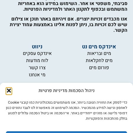
סביבתי, משפטי או אחר. השימוש במידע הוא באחריות
המשתמש ובכפוף לתקנון האתר ולמדיניות הפרטיות.
אנו מכבדים זכויות יוצרים. אם זיהיתם באתר תוכן או צילום
שיש לכם זכויות בו, ניתן לפנות אלינו באמצעות עמוד יצירת
הקשר.
אינדקס מים נט
ניווט
מים ובריאות
אינדקס עסקים
מים לחקלאות
לוח מודעות
פורום מים
צרו קשר
מי אנחנו
מידע
ניהול הסכמות מדיניות פרטיות
תקנון
הרשמה לניוזלטר
כדי לספק את החוויה הטובה ביותר, אנו משתמשים בטכנולוגיות כמו קובצי Cookie
פרסמו אצלנו
לאחסון וגישה למידע מהמכשיר. הסכמה לשימוש זה מאפשרת לנו לעבד נתונים כגון
דפוסי גלישה או מזהים ייחודיים באתר. אי־הסכמה או ביטול הסכמה עלולים לפגוע
הצהרת נגישות
בחלק מהתכונות והפונקציות.
מדיניות פרטיות