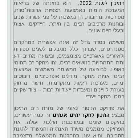
התיכון לשנת 2022
, הוא בחינתה של בריאות
המערכת הימית באמצעות תצפיות ארוכות־טווח,
מפורטות ונרחבות, הן נמשכות על פני עשרות שנים
ובוחנות מרכיבים רבים, בין היתר, חיידקים, אצות
ובעלי חיים שונים.
משימה בסדר גודל זה אינה אפשרית במחקרים
סטנדרטיים, שבדרך כלל מוגבלים לשנים ספורות
ולאזורים גאוגרפיים מצומצמים, וביצועה מחייב ידע
ותת־התמחויות בנושאים רבים, זהו מחקר רב־תחומי
באופיו. לביצועה של המשימה משמשים אמצעים
רבים: אניות מחקר, מודלים אופרטיביים, רובוטים
ימיים, מערכות דימות מתקדמות, חישה מרחוק
בעזרת לוויינים ומעבדות ייעודיות רבות – ציוד שקיים
במכון מחקר ייעודי.
את פרויקט הניטור לאומי של מזרח הים התיכון
המכון לחקר ימים אגמים
מבצע
זה כמה עשורים,
בהיקפים שונים ובמורכבות הולכת ועולה. את
הפרויקט מממנים משרד האנרגיה והמשרד להגנת
הסביבה, והוא עוּגן בהחלטת הממשלה מדצמבר