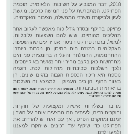
2018, דבר המצביע על חשיבותו הלאומית. תוכנית
הפרויקט, המתפרשת על פני חמישה כרכים, מוגשת
לעיון ולביקורת משרדי הממשלה, הציבור והאקדמיה.
פרויקט בהיקף ובסדר גודל כזה מאפשר לעקוב אחר
תהליכים מהותיים, שיש להם השפעות גלובליות.
למשל, בזכות פרויקט הניטור אנו יודעים שההשפעות
האקלימיות במזרח הים התיכון הן ניכרות ביותר:
ההתחממות, ההמלחה והעלייה בחומציות פני הים
מתרחשות כאן בקצב מהיר יותר מאשר באוקיינוסים,
ולכך השלכות סביבתיות מרחיקות לכת. דוגמה
נוספת היא ריכוז הכספית הגבוה בדגים שונים, הן
באזור החוף והן בים העמוק – לממצא זה השלכות
בריאותיות וסביבתיות.
ממצאים אלה ואחרים אפשרו, למשל, לבחור מקום
מתאים למתקן ההתפלה הנבנה בימים אלה בגליל המערבי, לאתר את מקורו של זיהום הנפט
(והזפת) בפברואר 2021 ועוד.
מדובר בשליחות אישית ומקצועית של חוקרות
וחוקרים רבים, לעיתים הם מבצעים אותה על חשבון
זמנם ומחקרם הפרטי, אך עם זאת יש להרחיב את
הפרויקט כדי שיקיף עוד רכיבים שייחקרו למעננו
ולמען ילדנו.