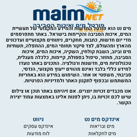
מים נט הוא פורטל החדשות והמידע המקצועי של תעשיית
המים, איכות הסביבה והקיימות בישראל. באתר מתפרסמים
מדי יום חדשות, כתבות, מחקרים, ניתוחים מקצועיים ועדכונים
מהארץ ומהעולם, לצד סיקור תחומי המים, ההתפלה, תשתיות
מים וביוב, השבת קולחין, השקיה, איכות המים, איכות
הסביבה, מחזור, טיפול בפסולת, קיימות, כלכלה מעגלית,
טכנולוגיות מים, חדשנות ורגולציה. התכנים באתר נועדו
למידע כללי בלבד ואינם מהווים ייעוץ מקצועי, הנדסי,
סביבתי, משפטי או אחר. השימוש במידע הוא באחריות
המשתמש ובכפוף לתקנון האתר ולמדיניות הפרטיות.
אנו מכבדים זכויות יוצרים. אם זיהיתם באתר תוכן או צילום
שיש לכם זכויות בו, ניתן לפנות אלינו באמצעות עמוד יצירת
הקשר.
אינדקס מים נט
ניווט
מים ובריאות
אינדקס עסקים
מים לחקלאות
לוח מודעות