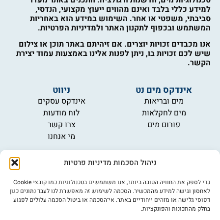
טכנולוגיות מים, חדשנות ורגולציה. התכנים באתר נועדו
למידע כללי בלבד ואינם מהווים ייעוץ מקצועי, הנדסי,
סביבתי, משפטי או אחר. השימוש במידע הוא באחריות
המשתמש ובכפוף לתקנון האתר ולמדיניות הפרטיות.
אנו מכבדים זכויות יוצרים. אם זיהיתם באתר תוכן או צילום
שיש לכם זכויות בו, ניתן לפנות אלינו באמצעות עמוד יצירת
הקשר.
אינדקס מים נט
ניווט
מים ובריאות
אינדקס עסקים
מים לחקלאות
לוח מודעות
פורום מים
צרו קשר
מי אנחנו
מידע
ניהול הסכמות מדיניות פרטיות
תקנון
הרשמה לניוזלטר
כדי לספק את החוויה הטובה ביותר, אנו משתמשים בטכנולוגיות כמו קובצי Cookie
פרסמו אצלנו
לאחסון וגישה למידע מהמכשיר. הסכמה לשימוש זה מאפשרת לנו לעבד נתונים כגון
דפוסי גלישה או מזהים ייחודיים באתר. אי־הסכמה או ביטול הסכמה עלולים לפגוע
הצהרת נגישות
בחלק מהתכונות והפונקציות.
מדיניות פרטיות