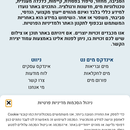
הסביבה, מחזור, טיפול בפסולת, קיימות, כלכלה מעגלית,
טכנולוגיות מים, חדשנות ורגולציה. התכנים באתר נועדו
למידע כללי בלבד ואינם מהווים ייעוץ מקצועי, הנדסי,
סביבתי, משפטי או אחר. השימוש במידע הוא באחריות
המשתמש ובכפוף לתקנון האתר ולמדיניות הפרטיות.
אנו מכבדים זכויות יוצרים. אם זיהיתם באתר תוכן או צילום
שיש לכם זכויות בו, ניתן לפנות אלינו באמצעות עמוד יצירת
הקשר.
אינדקס מים נט
ניווט
מים ובריאות
אינדקס עסקים
מים לחקלאות
לוח מודעות
פורום מים
צרו קשר
מי אנחנו
מידע
ניהול הסכמות מדיניות פרטיות
תקנון
הרשמה לניוזלטר
כדי לספק את החוויה הטובה ביותר, אנו משתמשים בטכנולוגיות כמו קובצי Cookie
פרסמו אצלנו
לאחסון וגישה למידע מהמכשיר. הסכמה לשימוש זה מאפשרת לנו לעבד נתונים כגון
דפוסי גלישה או מזהים ייחודיים באתר. אי־הסכמה או ביטול הסכמה עלולים לפגוע
הצהרת נגישות
בחלק מהתכונות והפונקציות.