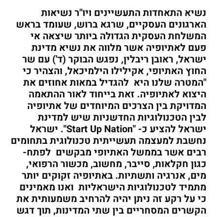
נשיא התאחדות התעשיינים ויו"ר נשיאות
הארגונים העסקיים, שרגא ברוש, שעומד בראש
המשלחת העסקית הגדולה ביותר שיצאה אי
פעם לאתיופיה אשר מלווה את נשיא מדינת
ישראל, ראובן ריבלין, נפגש הבוקר (ד') עם שר
החוץ האתיופי, אקילילו הילמיכאל, והצהיר כי
"המטרה שלנו היא להגדיל במאות אחוזים את
היצוא לאתיופיה. זאת בייחוד לאור ההתאמה
המדויקת בין הצרכים המיוחדים של אתיופיה
לבין הטכנולוגיות החדשניות שיש למדינת
ישראל להציע כ- "
Start Up Nation
". ישראל
נחשבת למעצמה תעשייתית טכנולוגית בתחומים
רבים אשר בממשל האתיופי מבקשים לפתח-
כגון חקלאות, סייבר, מחשוב, מכשור הרפואי,
מים, אנרגיה ותשתיות.
באתיופיה זקוקים יותר
מתמיד לטכנולוגיות הישראליות ואנו מאמינים
כי על רקע זה ניתן יהיה להרחיב משמעותית את
הקשרים המסחריים בין שתי המדינות, תוך דגש