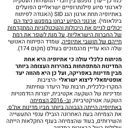
כמו כן ייערך מפגש בין חברי המשלחת העסקית
לארגוני סיוע פילנתרופיים ישראליים הפועלים
באתיופיה תחת ארגון הגג SID (האגודה לפיתוח
בינלאומי).
ארגוני הסיוע יבחנו במפגש כיצד הם
יכולים לגייס את היכולות והטכנולוגיות המתקדמות
של החברות הישראליות, על מנת לשפר את רמת
חייהם של תושבי אתיופיה
, שמדד הפיתוח האנושי
שלה הוא עדיין מהנמוכים בעולם (מקום 174).
מניתוח כלכלי עולה כי אתיופיה היא אחת
המדינות המתפתחות במהירות העצומה ביותר
מבין מדינות באפריקה, ועל כן היא מהווה יעד
אופטימאלי ליצוא ישראלי
-היציבות
המקרו-כלכלית, תרבות של היעדר שחיתות
ומדיניות של השקעה אקטיבית, יוצרות הזדמנויות
השקעה אטרקטיביות,
וב- 2016 הצמיחה
באתיופיה הייתה הגבוהה ביותר מבין מדינות את"ס.
את הצמיחה בעת האחרונה הובילו ענפי התעשייה
והשירותים, בעוד שהצמיחה בענף החקלאות הייתה
שלילית בשל הבצורות במדינה.