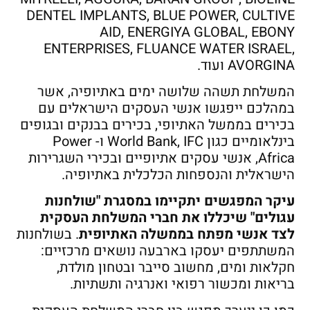
DENTEL IMPLANTS, BLUE POWER, CULTIVE
AID, ENERGIYA GLOBAL, EBONY
ENTERPRISES, FLUANCE WATER ISRAEL,
AVORGINA ועוד.
המשלחת תשהה שלושה ימים באתיופיה, אשר
במהלכם ייפגשו אנשי העסקים הישראלים עם
בכירים בממשל האתיופי, בכירים בבנקים ובגופים
בינלאומיים כגון World Bank, IFC ו- Power
Africa, אנשי עסקים אתיופיים ובכירי השגרירות
הישראלית והנספחות הכלכלית באתיופיה.
עיקר המפגשים יתקיימו במסגרת "שולחנות
עגולים" שיכללו את חברי המשלחת העסקית
לצד אנשי מפתח בממשלה האתיופית
. בשולחנות
המשתתפים יעסקו בארבעה נושאים מרכזיים:
חקלאות ומים, מחשוב סייבר ובטחון מולדת,
בריאות ומכשור רפואי ואנרגיה ותשתיות.