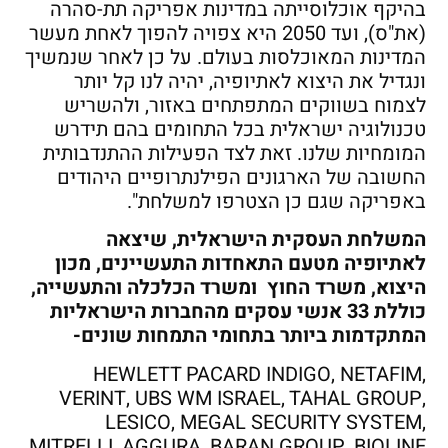
בהיקף אוכלוסייתה במדינות אפריקה תת-סהרה
(את"ס), ועד 2050 היא צפויה להפוך לאחת מעשר
המדינות המאוכלסות בעולם. על כן לאחר שנמשיך
ונגדיל את היצוא לאתיופיה, יהיה לנו קל יותר
לצמוח בשווקים המתפתחים באזור, ולהשריש
טכנולוגיה ישראלית בכל התחומים בהם תידרש
המומחיות שלנו. זאת לצד הפעילות ההתנדבותית
החשובה של הארגונים הפילנתרופיים היהודים
באפריקה שגם כן הצטרפו למשלחת".
המשלחת העסקית הישראלית, שיצאה
לאתיופיה מטעם התאחדות התעשיינים, מכון
היצוא, משרד החוץ ומשרד הכלכלה והתעשייה,
כוללת 33 אנשי עסקים מהחברות הישראליות
המתקדמות ביותר בתחומי התמחות שונים-
HEWLETT PACARD INDIGO, NETAFIM,
VERINT, UBS WM ISRAEL, TAHAL GROUP,
LESICO, MEGAL SECURITY SYSTEM,
MITRELLI, AGGURA, BARAN GROUP, BIOLINE