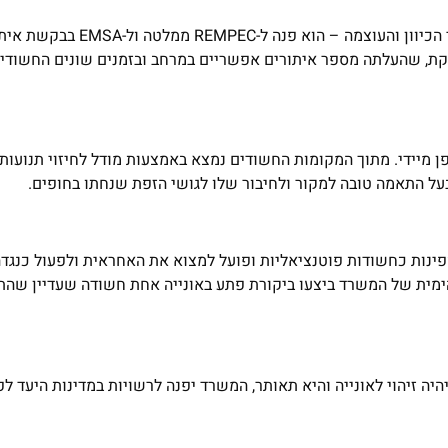
ברגע שהמשרד חישב את התאריכים האפשריים לדליפת הנפט לפי הכיוון 
דקת, שהעלתה מספר איתורים אפשריים במרחב ובזמנים שונים החשודי
ן מיידי. מתוך המקומות החשודים נמצא באמצעות מודל לחיזוי תנועו
ד מיד הפעיל את כל האמצעים העומדים לרשותו ואיתר 10 ספינות כחשודות פוטנציאליות ופועל למצוא את האחראית ולפ
ימית של המשרד ביצעו ביקורת פתע באונייה אחת חשודה שעדיין שהתה
ה זיהוי לאונייה והיא תאותר, המשרד יפנה לרשויות במדינות היעד לפ