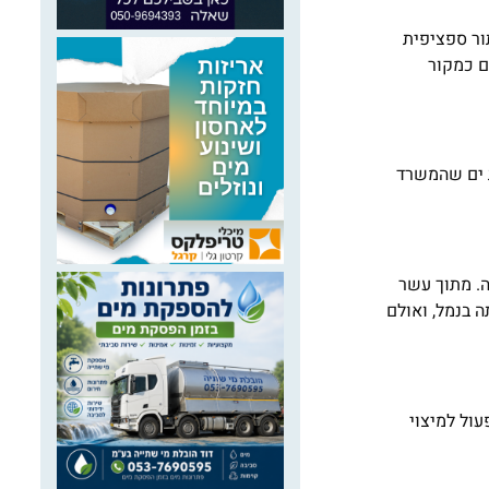
והעוצמה – הוא פנה ל-REMPEC ממלטה ול-EMSA בבקשת איתור ספציפית
ם כמקור
ת ים שהמשרד
עול כנגדה. מתוך עשר
 בנמל, ואולם
עול למיצוי