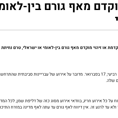
וקדם מאף גורם בין-לאומי
מת או זיהוי מוקדם מאף גורם בין-לאומי או ישראלי, טרם נחיתת 
המשרד ידע לראשונה על האירוע רק בעת הגעת הזפת לחופים ביום רביעי, 17 בפברואר. מדובר על אירוע של עבריינות סביב
 על כל אירוע חריג, בוודאי אירוע מסוג כזה של דליפת שמן, לכל המדי
ולא עד לרגע זה. אין דיווח לאף גורם עד עתה לאף מדינה במזרח התיכון