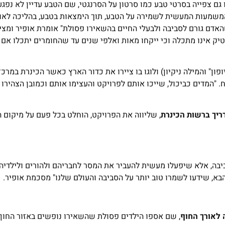
גם צפייה בסרטי טבע כמו סרטון על הסרנגטי, שם הטבע עדיין לא נפגע
משמעות המעשית לשמירה על הטבע, תוך הימצאות בטבע, בהליכה לאור
ם גורם לסביבה ולבעלי החיים בהשאירו פסולת" אומרת אופיר ומציינ
 אינו מתכלה וכי ייקחו מאות ואלפי שנים עד שהחומרים יתכלו אם 
פון" והמילה ניקיון) ולוגו בו ציירו את כדור הארץ כאשר הכינרת במרכז
 "המדים כביכול, שייכו אותם לפרויקט והעצימו אותם וכמובן הצהירו 
דריך ברשות הכינרת
, שליווה את הפרויקט, הוחלט בכל פעם על מיקום ה
ה, אלא שיפעלו מעשית להעביר את המסר לחבריהם ולהורים ולילדיהם
בא, שידעו לשמרו טוב יותר על הסביבה והעולם שלנו" מסכמת אופיר.
 לאורך החוף
, שם אספו הילדים פסולת שהשאירו נופשים באזור החוף 