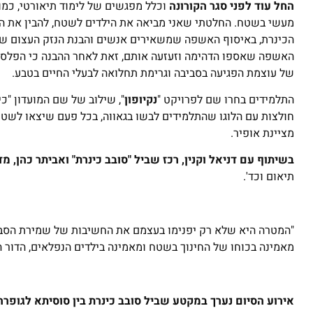
החל עוד לפני סגר הקורונה
וכלל מפגשים של לימוד תיאורטי, כמו 
מעשי בשטח. החלטתי שאני מביאה את הילדים לשטח, להבין את ה
הכינרת, באיסוף האשפה שמשאירים אנשים והבנת הנזק העצום שהאד
האשפה שאספו הדהימה וזעזעה אותם, זאת לאחר ההבנה כי הפלסטיק
של עוצמת הפגיעה בסביבה וגרימת תחלואה לבעלי החיים בטבע.
התלמידים בחרו שם לפרויקט "
נקיופון
", שילוב של שם המועדון "כיו
חולצות עם הלוגו שהתלמידים לבשו בגאווה, בכל פעם שיצאו לשטח.
מציינת אופיר.
בשיתוף עם דניאל וקנין, רכז שביל "סובב כינרת" ואביתר כהן, מ
תיאום וכד'.
"המטרה היא שלא רק יפנימו בעצמם את החשיבות של שמירת הסביב
מאמינה בכוחו של החינוך בשטח ומאמינה בילדים הנפלאים, הדור ה
אירוע הסיום נערך במקטע שביל סובב כינרת בין סוסיתא לגופרה