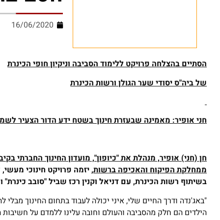
16/06/2020
הסתיים בהצלחה פרויקט ללימוד הסביבה וניקיון חופי הכינרת
של ביה"ס יסודי שער הגולן ורשות הכינרת
חני אופיר: מאמינה שבעזרת חינוך בשטח ידע הדור הצעיר לשמו
חן (חני) אופיר, מנהלת את "כיופון", מועדון החינוך החברתי ב
ממחלקת הפיקוח והאכיפה ברשות,
יזמה פרויקט חינוכי מעשי, 
בשיתוף רשות הכינרת, עם דניאל וקנין רכז שביל "סובב כינרת" ו
"באג'נדה ודרך החיים שלי, איני יכולה לעבוד בתחום החינוך מבלי 
הילדים הם חלק מהסביבה והעולם וחובה עלינו ללמדם על חשיבות ה