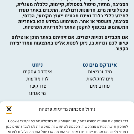
הסביבה, מחזור, טיפול בפסולת, קיימות, כלכלה מעגלית,
טכנולוגיות מים, חדשנות ורגולציה. התכנים באתר נועדו
למידע כללי בלבד ואינם מהווים ייעוץ מקצועי, הנדסי,
סביבתי, משפטי או אחר. השימוש במידע הוא באחריות
המשתמש ובכפוף לתקנון האתר ולמדיניות הפרטיות.
אנו מכבדים זכויות יוצרים. אם זיהיתם באתר תוכן או צילום
שיש לכם זכויות בו, ניתן לפנות אלינו באמצעות עמוד יצירת
הקשר.
אינדקס מים נט
ניווט
מים ובריאות
אינדקס עסקים
מים לחקלאות
לוח מודעות
פורום מים
צרו קשר
מי אנחנו
מידע
ניהול הסכמות מדיניות פרטיות
תקנון
הרשמה לניוזלטר
כדי לספק את החוויה הטובה ביותר, אנו משתמשים בטכנולוגיות כמו קובצי Cookie
פרסמו אצלנו
לאחסון וגישה למידע מהמכשיר. הסכמה לשימוש זה מאפשרת לנו לעבד נתונים כגון
דפוסי גלישה או מזהים ייחודיים באתר. אי־הסכמה או ביטול הסכמה עלולים לפגוע