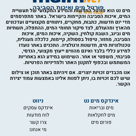
מים נט הוא פורטל החדשות והמידע המקצועי של תעשיית
המים, איכות הסביבה והקיימות בישראל. באתר מתפרסמים
מדי יום חדשות, כתבות, מחקרים, ניתוחים מקצועיים ועדכונים
מהארץ ומהעולם, לצד סיקור תחומי המים, ההתפלה, תשתיות
מים וביוב, השבת קולחין, השקיה, איכות המים, איכות
הסביבה, מחזור, טיפול בפסולת, קיימות, כלכלה מעגלית,
טכנולוגיות מים, חדשנות ורגולציה. התכנים באתר נועדו
למידע כללי בלבד ואינם מהווים ייעוץ מקצועי, הנדסי,
סביבתי, משפטי או אחר. השימוש במידע הוא באחריות
המשתמש ובכפוף לתקנון האתר ולמדיניות הפרטיות.
אנו מכבדים זכויות יוצרים. אם זיהיתם באתר תוכן או צילום
שיש לכם זכויות בו, ניתן לפנות אלינו באמצעות עמוד יצירת
הקשר.
אינדקס מים נט
ניווט
מים ובריאות
אינדקס עסקים
מים לחקלאות
לוח מודעות
פורום מים
צרו קשר
מי אנחנו