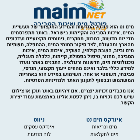
מים נט הוא פורטל החדשות והמידע המקצועי של תעשיית
המים, איכות הסביבה והקיימות בישראל. באתר מתפרסמים
מדי יום חדשות, כתבות, מחקרים, ניתוחים מקצועיים ועדכונים
מהארץ ומהעולם, לצד סיקור תחומי המים, ההתפלה, תשתיות
מים וביוב, השבת קולחין, השקיה, איכות המים, איכות
הסביבה, מחזור, טיפול בפסולת, קיימות, כלכלה מעגלית,
טכנולוגיות מים, חדשנות ורגולציה. התכנים באתר נועדו
למידע כללי בלבד ואינם מהווים ייעוץ מקצועי, הנדסי,
סביבתי, משפטי או אחר. השימוש במידע הוא באחריות
המשתמש ובכפוף לתקנון האתר ולמדיניות הפרטיות.
אנו מכבדים זכויות יוצרים. אם זיהיתם באתר תוכן או צילום
שיש לכם זכויות בו, ניתן לפנות אלינו באמצעות עמוד יצירת
הקשר.
אינדקס מים נט
ניווט
מים ובריאות
אינדקס עסקים
מים לחקלאות
לוח מודעות