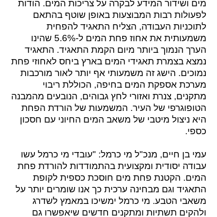
מים ושידור המידע לבקרה על צריכות המים. הודות
לפעולות רבות המבוצעות באופן שוטף בהתאם
לתוכניות העבודה, הצליח התאגיד להפחית
משמעותית את אחוז פחת המים ל-5.6% שהינו
הערך הנמוך ביותר מיום הקמת התאגיד. התאגיד
נמצא בצמרת תאגידי המים בארץ ביחס לאחוזי פחת
נמוכים. הישג זה משמעותי אף יותר לאור מורכבות
מערכת אספקת המים בחיפה, הכוללת ריבוי
מתקנים, צנרת ואזורי לחץ גבוהים, הנובעים מהמבנה
הטופוגרפי של העיר. המשמעות של הורדת הפחת
היא ניצול מיטבי של משאב המים החיוני עם חסכון
כספי.
עמי בן חיים, מנכ"ל מי כרמל: "עובדי מי כרמל עשו
עבודה יסודית ומקצועית בהתמודדות להורדת פחת
המים. הקטנת פחת מים חוסכת כספית לקופת
התאגיד וגם מבחינה ערכית כך אנו שומרים יותר על
משאבי הטבע. מי כרמל ימשיכו במאמץ לשדרג
ולהקים תשתיות ומתקנים חדשים שיאפשרו גם