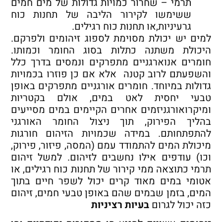
תרמי – שחרור כמויות גדולות של מים חמים
ששימשו לקירור הליבה של תחנות כוח
גרעיניות,או תחנות כוח רגילים.
למים יש יכולת מסוימת לספוג זיהומים ולפרקם.
היכולת משתנה כתלות בסוג החומר וכמותו.
חומרים אנוארגניים מתפרקים ונמסים בדרך כלל
והשפעתם לרוב קטנה אלא אם כן פוזרו בכמויות
גדולות במיוחד. חומרים אורגניים מתפרקים באופן
טבעי יחסית לאט במים, אולם בקטריות
ומיקרואורגניזמים אחרים הקיימים במים מסייעים
בהליך הפירוק, תוך ניצול החומר האורגני
להתפתחותם. במידה שכמויות הזיהום חורגות
מיכולת המים להתמודד עמם (המסה, פיזור, פירוק,
וכו) עודפים אילו נחשבים לזיהום. למשל זיהום
תרמי כתוצאה ממי קירור של תחנות כוח רגילים, או
אטומי במים מאוד קרים יכול לשפר חיים בתוך
המים, בזמן שבמים שהם באופן טבעי חמים, זיהום
כזה יכול לגרום
בעיות רציניות