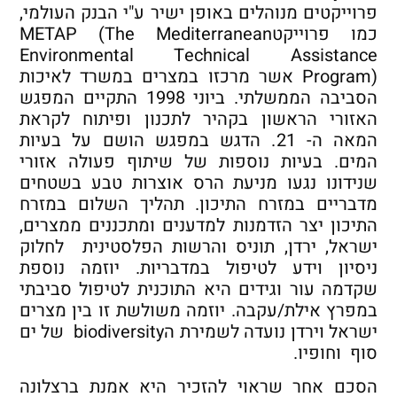
פרוייקטים מנוהלים באופן ישיר ע"י הבנק העולמי,
כמו פרוייקטMETAP (The Mediterranean
Environmental Technical Assistance
Program) אשר מרכזו במצרים במשרד לאיכות
הסביבה הממשלתי. ביוני 1998 התקיים המפגש
האזורי הראשון בקהיר לתכנון ופיתוח לקראת
המאה ה- 21. הדגש במפגש הושם על בעיות
המים. בעיות נוספות של שיתוף פעולה אזורי
שנידונו נגעו מניעת הרס אוצרות טבע בשטחים
מדבריים במזרח התיכון. תהליך השלום במזרח
התיכון יצר הזדמנות למדענים ומתכננים ממצרים,
ישראל, ירדן, תוניס והרשות הפלסטינית לחלוק
ניסיון וידע לטיפול במדבריות. יוזמה נוספת
שקדמה עור וגידים היא התוכנית לטיפול סביבתי
במפרץ אילת/עקבה. יוזמה משולשת זו בין מצרים
ישראל וירדן נועדה לשמירת הbiodiversity של ים
סוף וחופיו.
הסכם אחר שראוי להזכיר היא אמנת ברצלונה