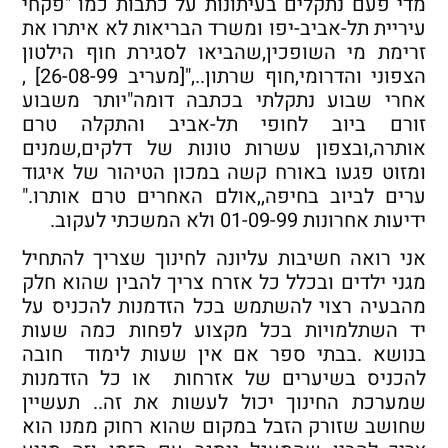
מדי פעם נתקלים בעיתונות על כתבות כמו "פקחי
עיריית תל-אביב-יפו ומשרד הבריאות לא איתרו את
זרימת מי השופכין,שהביאו לסגירת חוף הילטון
הצפוני והדרומי,חוף שרתון..,"[מעריב 26-08-99] ,
אחרי שבוע נתקלתי בכתבה דומה"יותר משבוע
זורם ביוב לחופי תל-אביב והתקלה טרם
אותרה,ובצפון עשרות טונות של דלקים,שמנים
ומזוט פגעו באורח קשה במכון הטיהור של איגוד
ערים לביוב בחיפה,,אולם האחרים טרם אותרו."
ידיעות אחרונות 01-09-99 ולא המשכתי לעקוב.
אני רואה חשיבות עליונה לחינוך שצריך להתחיל
מגני ילדים ובכלל כל אזרח צריך להבין שהוא חלק
מהבעיה רצוי להשתמש בכל הזדמנות להכניס על
יד השתלמויות בכל מקצוע לפחות כמה שעות
בנושא .בבתי ספר אם אין שעות לימוד חובה
להכניס בשיערים של אזרחות או כל הזדמנות
שמערכת החינוך יכול לעשות את זה.. תעשיין
שחושב שזורק הזבל במקום שהוא רחוק ממנו הוא