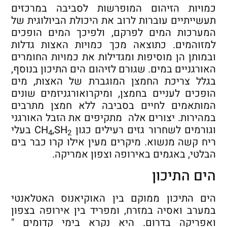
כמויות הזיהום המופרשות לסביבה במרכזים
תעשייתיים עוברות לרוב את היכולת הביולוגית של
המערכות המים לפרקם, ולפיכך המים הופכים
למזוהמים. כתוצאה מכך כמויות האצות גדלות
ובמותן הן מוסיפות ומגדילות את כמויות החומרים
האורגניים במים. שגורם לזיהום הים התיכון בנוסף,
בגלל צריכת החמצן המוגברת של האצות, מים
הופכים לעניים בחמצן, ומיקרואורגניזמים שונים
המותאמים לחיים בסביבה ללא חמצן מתרבים
במהירות. יצורים אלה מתקיפים את הזבל האורגני
וגורמים לשחרור גזים רעילים כגון CH
,SH
בעלי
4
2
ריח קשה מנשוא. מיקרים מעין אילו קרו כבר בים
הבלטי, באגמים באירופה וצפון אמריקה.
הים התיכון
הים התיכון ממוקם בין האוקיאנוס האטלאנטי
במערב ואסיה במזרח, ומפריד בין אירופה בצפון
ואפריקה בדרום. היא נקרא בימי קדומים "