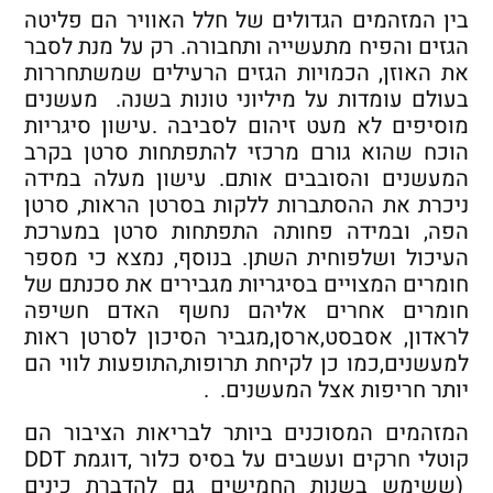
בין המזהמים הגדולים של חלל האוויר הם פליטה
הגזים והפיח מתעשייה ותחבורה. רק על מנת לסבר
את האוזן, הכמויות הגזים הרעילים שמשתחררות
בעולם עומדות על מיליוני טונות בשנה. מעשנים
מוסיפים לא מעט זיהום לסביבה .עישון סיגריות
הוכח שהוא גורם מרכזי להתפתחות סרטן בקרב
המעשנים והסובבים אותם. עישון מעלה במידה
ניכרת את ההסתברות ללקות בסרטן הראות, סרטן
הפה, ובמידה פחותה התפתחות סרטן במערכת
העיכול ושלפוחית השתן. בנוסף, נמצא כי מספר
חומרים המצויים בסיגריות מגבירים את סכנתם של
חומרים אחרים אליהם נחשף האדם חשיפה
לראדון, אסבסט,ארסן,מגביר הסיכון לסרטן ראות
למעשנים,כמו כן לקיחת תרופות,התופעות לווי הם
יותר חריפות אצל המעשנים. .
המזהמים המסוכנים ביותר לבריאות הציבור הם
קוטלי חרקים ועשבים על בסיס כלור ,דוגמת DDT
(ששימש בשנות החמישים גם להדברת כינים