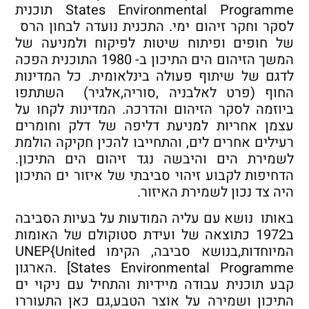
States Environmental Programme תוכנית
לסקר וחקר זיהום ימי. התכנית נועדה לבחון הרס
של חופים ופיתוח שיטות לפיקוח ולמניעה של
המשך הזיהום הים התיכון ב- 1980 התוכנית הפכה
לדגם של שיתוף פעולה בינלאומית. כל המדינות
החוף (פרט לאלבניה ,סוריה,אלגיר) השתתפו
ביוזמה לסקר הזיהום והדרכה. המדינות לקחו על
עצמן אחריות למניעת דליפה של דלק וחומרים
רעילים אחרים לים, והתחייבו להכין חקיקה הולמת
לשמירת הים והיבשה נגד זיהום הים התיכון.
הדחיפות לקבוע זיהוי סביבתי של איזור ים התיכון
היה צד נכון לשמירת האיזור.
באותו נושא עם עליה המודעות על בעיות הסביבה
ב1972 כתוצאה של ועידת סטוקולם של האומות
המיוחדות,בנושא סביבה, הקימו UNEP{United
States Environmental Programme] .הארגון
קבע תוכנית עבודה מיידיות והתחיל עם ניקוי ים
התיכון ושמירה על אוצר הטבע,גם כאן התעוררו