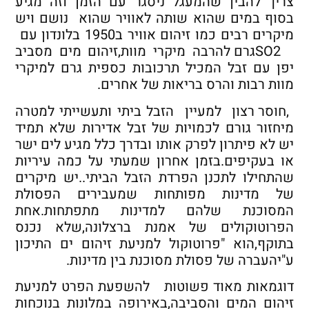
צריך להבין שהמעגל ניסגר עם הזמן וזה מגיע
בסוף במים שהוא שותה לאוויר שהוא נושם ויש
מיקרים רבים כמו זיהום אוויר ב1950 בלונדון עם
SO2גרם להרבה מיקרי מוות,זיהום מים מסביב
יפן עם זבל המכיל תרכובות כספית גרם למיקרי
מוות רבות והרס בריאות של אחרים.
,חוסר רצון למעיין הזבל ביתי ותעשייתי למטרה
מיחזור גורם לכמויות של זבל אדירות שלא תמיד
יש לא פיתרון לפרק אותו ובדרך כלל מגיע לים ישר
או בעקיפים.בזמן אחרון שמעתי על כמה עיריות
שהתחילו לתכנן הפרדת הזבל הביתי..יש מיקרים
של מדינות מפותחות שמעבירים הפסולת
המסוכנת שלהם למדינות מתפתחות.אחת
הפרוטוקולים של אמנת ברצלונה,שלא נכנס
בתוקף,הוא "פרוטוקול למניעת זיהום ים התיכון
ע"יהעברה של פסולת מסוכנת בין מדינות.
דוגמאות מאוד פשוטות להשפעת הפרט למניעת
זיהום המים והסביבה,באירופה במלונות בנוכחות