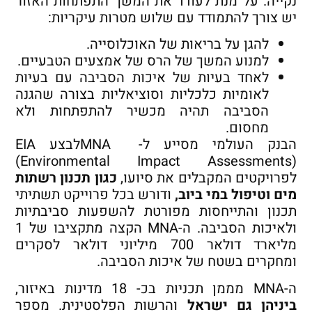
נקייה. על מנת לעודד את המשך התפתחות האזור
יש צורך להתמודד עם שלוש מטרות עיקריות:
להגן על בריאות של האוכלוסייה.
למנוע המשך של הרס של אמצעים הטבעיים.
לאחד בעיות של איכות הסביבה עם בעיות
לאומיות כלכליות וסוציאליות בצורה שהגנה
הסביבה תהיה מכשיר להתפתחות ולא
מחסום.
הבנק העולמי מסייע ל- MNAלבצע EIA
(Environmental Impact Assessments)
לפרויקטים המקבלים את סיועו,
כגון תכנון רשתות
מים וטיפול במי ביוב,
ודורש בכל פרוייקט תשתיתי
תכנון והתייחסות מפורטת להשפעות סביבתיות
ולאיכות הסביבה. ה-MNA הקצה מתקציבו של 1
מליארד דולאר 700 מיליוני דולאר לסקרים
ומחקרים בשטח של איכות הסביבה.
ה-MNA מממן תכניות בכ- 18 מדינות באיזור,
ביניהן גם ישראל
והרשות הפלסטינית. מספר