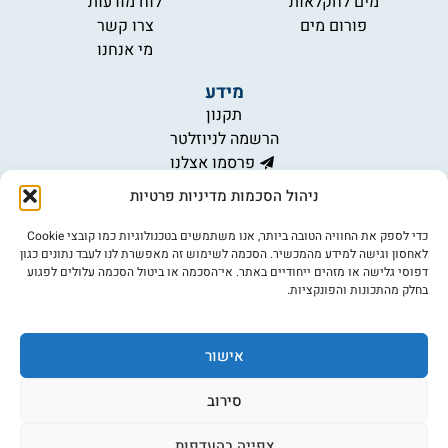
מים לחקלאות
לוח מודעות
פורום מים
צרו קשר
מי אנחנו
מידע
תקנון
הרשמה לניוזלטר
פרסמו אצלנו
הצהרת נגישות
ניהול הסכמות מדיניות פרטיות
מדיניות פרטיות
כדי לספק את החוויה הטובה ביותר, אנו משתמשים בטכנולוגיות כמו קובצי Cookie
לאחסון וגישה למידע מהמכשיר. הסכמה לשימוש זה מאפשרת לנו לעבד נתונים כגון
דפוסי גלישה או מזהים ייחודיים באתר. אי־הסכמה או ביטול הסכמה עלולים לפגוע
©כל הזכויות שמורות למים נט (נוסד בשנת 2007)
אתר: דיביין
בחלק מהתכונות והפונקציות.
אישור
סירוב
צפייה בהעדפות