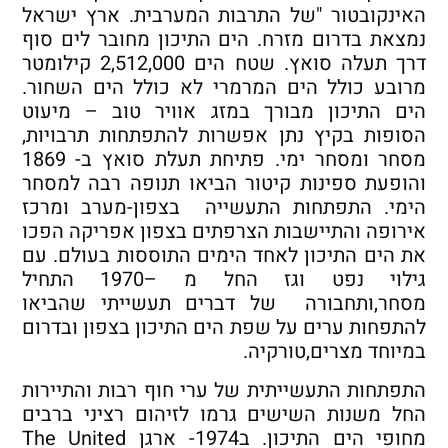
האינקובטור "של התרבות המערבית. ארץ ישראל
נמצאת בדרום מזרח. הים התיכון מחובר לים סוף
דרך תעלה סואץ. שטח הים 2,512,000 קילומטר
מרובע כולל הים המרמרי לא כולל הים השחור.
הים התיכון מבורך במזג אוויר טוב – מיעוט
הסופות בקיץ נתן אפשרות להתפתחות תרבויות,
מסחר ומסחר ימי. פתיחת תעלת סואץ ב- 1869
והופעת ספינות קיטור הביאו תנופה רבה למסחר
הימי. התפתחות התעשייה בצפון-מערב ומרכז
אירופה והתיישבות הצרפתים בצפון אפריקה הפכו
את הים התיכון לאחד הימים התוססות בעולם. עם
גילוי נפט וגז החל מ –1970 התחיל
מסחר,ותחבורה של דברים תעשייתי שהביאו
להתפחות ערים על שפת הים התיכון בצפון ובדרום
במיוחד מצרים,טורקיה.
התפתחות התעשייתית של ערי חוף רבות והתיירות
החל משנות השישים גרמו לזיהום רציני ברבים
מחופי הים התיכון. ב1974- ארגן The United