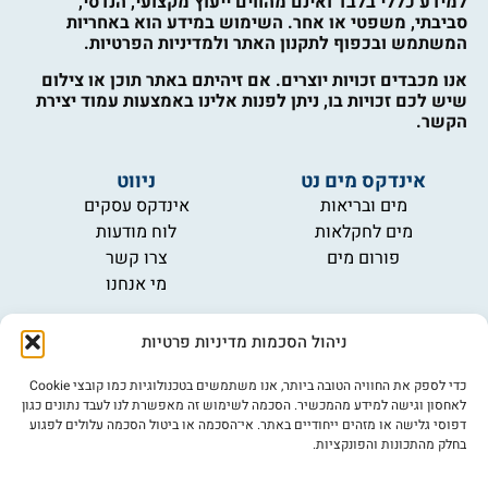
למידע כללי בלבד ואינם מהווים ייעוץ מקצועי, הנדסי,
סביבתי, משפטי או אחר. השימוש במידע הוא באחריות
המשתמש ובכפוף לתקנון האתר ולמדיניות הפרטיות.
אנו מכבדים זכויות יוצרים. אם זיהיתם באתר תוכן או צילום
שיש לכם זכויות בו, ניתן לפנות אלינו באמצעות עמוד יצירת
הקשר.
אינדקס מים נט
ניווט
מים ובריאות
אינדקס עסקים
מים לחקלאות
לוח מודעות
פורום מים
צרו קשר
מי אנחנו
מידע
ניהול הסכמות מדיניות פרטיות
תקנון
הרשמה לניוזלטר
כדי לספק את החוויה הטובה ביותר, אנו משתמשים בטכנולוגיות כמו קובצי Cookie
פרסמו אצלנו
לאחסון וגישה למידע מהמכשיר. הסכמה לשימוש זה מאפשרת לנו לעבד נתונים כגון
דפוסי גלישה או מזהים ייחודיים באתר. אי־הסכמה או ביטול הסכמה עלולים לפגוע
הצהרת נגישות
בחלק מהתכונות והפונקציות.
מדיניות פרטיות