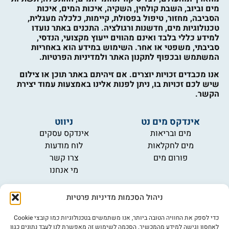
מים וביוב, השבת קולחין, השקיה, איכות המים, איכות
הסביבה, מחזור, טיפול בפסולת, קיימות, כלכלה מעגלית,
טכנולוגיות מים, חדשנות ורגולציה. התכנים באתר נועדו
למידע כללי בלבד ואינם מהווים ייעוץ מקצועי, הנדסי,
סביבתי, משפטי או אחר. השימוש במידע הוא באחריות
המשתמש ובכפוף לתקנון האתר ולמדיניות הפרטיות.
אנו מכבדים זכויות יוצרים. אם זיהיתם באתר תוכן או צילום
שיש לכם זכויות בו, ניתן לפנות אלינו באמצעות עמוד יצירת
הקשר.
אינדקס מים נט
ניווט
מים ובריאות
אינדקס עסקים
מים לחקלאות
לוח מודעות
פורום מים
צרו קשר
מי אנחנו
מידע
ניהול הסכמות מדיניות פרטיות
תקנון
הרשמה לניוזלטר
כדי לספק את החוויה הטובה ביותר, אנו משתמשים בטכנולוגיות כמו קובצי Cookie
פרסמו אצלנו
לאחסון וגישה למידע מהמכשיר. הסכמה לשימוש זה מאפשרת לנו לעבד נתונים כגון