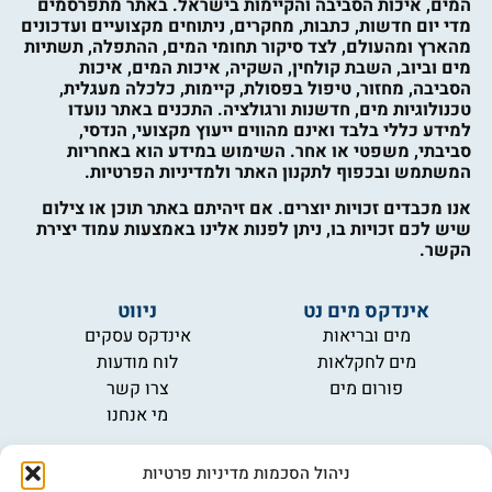
המים, איכות הסביבה והקיימות בישראל. באתר מתפרסמים
מדי יום חדשות, כתבות, מחקרים, ניתוחים מקצועיים ועדכונים
מהארץ ומהעולם, לצד סיקור תחומי המים, ההתפלה, תשתיות
מים וביוב, השבת קולחין, השקיה, איכות המים, איכות
הסביבה, מחזור, טיפול בפסולת, קיימות, כלכלה מעגלית,
טכנולוגיות מים, חדשנות ורגולציה. התכנים באתר נועדו
למידע כללי בלבד ואינם מהווים ייעוץ מקצועי, הנדסי,
סביבתי, משפטי או אחר. השימוש במידע הוא באחריות
המשתמש ובכפוף לתקנון האתר ולמדיניות הפרטיות.
אנו מכבדים זכויות יוצרים. אם זיהיתם באתר תוכן או צילום
שיש לכם זכויות בו, ניתן לפנות אלינו באמצעות עמוד יצירת
הקשר.
אינדקס מים נט
ניווט
מים ובריאות
אינדקס עסקים
מים לחקלאות
לוח מודעות
פורום מים
צרו קשר
מי אנחנו
מידע
ניהול הסכמות מדיניות פרטיות
תקנון