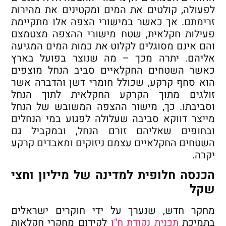
לפעולה, קולטים את המים ומקטינים את מהירות
זרימתם. אך כאשר במישורי הצפה אלו מתקיימת
פעילות חקלאית, שטח מישורי ההצפה מצטמצם
והם אינם מסוגלים לקלוט את כמות המים המגיעה
אליהם. יתרה מכך – מה שנוצר בפועל בארץ
כאשר השטחים החקלאיים סביב הנחל מוצפים
הוא סחף קרקע, שכולל חומרי דשן והדברה אשר
זולגים מתוך הקרקע החקלאית לתוך הנחל
וסביבתו. כך, מישור ההצפה המשובש של הנחל
מייצר דווקא סביבה שעלולה לפגוע במי הנחלים
ובחופים שאליהם זורם הנחל, ובמקביל גם
השטחים החקלאיים עצמם ניזוקים ומאבדים קרקע
יקרה.
הכנסה חלופית למדינה של מיליון וחצי
שקל
מחקר חדש, שנערך על ידי חוקרים ישראלים
בתמיכת
תכנית נקודת ח"ן
לקידום מחקרי חקלאות