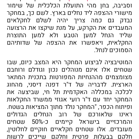
וסביבה, בחן מהי התועלת הכלכלית של שימור
מישורי ההצפה ליד נחלים בארץ. לשם כך, במחקר
נבדק גם כמה צריך יהיה לשלם לחקלאים
המעבדים את הקרקע, על מנת שיקצו את הרצועה
שליד הנחל למען הטבע ולא למען התוצרת
החקלאית, ויאפשרו את ההצפה של שדותיהם
הסמוכים לנחל.
המוטיבציה לביצוע המחקר היא המצב כיום, שבו
שטחים אלו אינם מנוהלים נכון וגודלם ורוחבם
מצומצמים מההנחיות המפורטות בתכנית המתאר
הארצית. לדבריה של ד"ר דפנה דיסני, מהחוג
לכלכה במכללה האקדמית תל חי, שביצעה את
המחקר יחד עם ד"ר רועי אגוזי ממשרד החקלאות
ופיתוח הכפר, "המחקר נולד מתוך המציאות בשטח.
ראינו שלאורכם של רוב הנחלים הגדולים
והמרכזיים בישראל קיימים כ-50% שטחים
מעובדים. אלו שטחים חקלאיים חוקיים לחלוטין,
חלקם בבעלות פרטית וחלקם שייכים לרשות